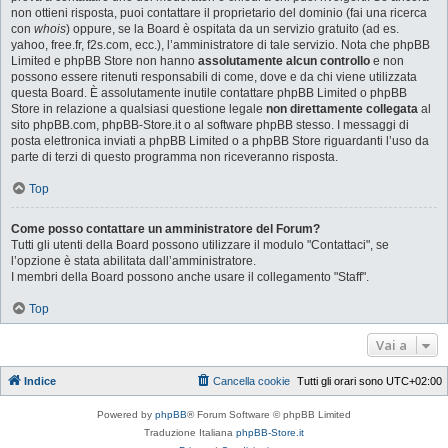
non ottieni risposta, puoi contattare il proprietario del dominio (fai una ricerca
con
whois
) oppure, se la Board è ospitata da un servizio gratuito (ad es.
yahoo, free.fr, f2s.com, ecc.), l’amministratore di tale servizio. Nota che phpBB
Limited e phpBB Store non hanno
assolutamente alcun controllo
e non
possono essere ritenuti responsabili di come, dove e da chi viene utilizzata
questa Board. È assolutamente inutile contattare phpBB Limited o phpBB
Store in relazione a qualsiasi questione legale
non direttamente collegata
al
sito phpBB.com, phpBB-Store.it o al software phpBB stesso. I messaggi di
posta elettronica inviati a phpBB Limited o a phpBB Store riguardanti l’uso da
parte di terzi di questo programma non riceveranno risposta.
Top
Come posso contattare un amministratore del Forum?
Tutti gli utenti della Board possono utilizzare il modulo "Contattaci", se
l’opzione è stata abilitata dall’amministratore.
I membri della Board possono anche usare il collegamento "Staff".
Top
Vai a
Indice
Cancella cookie
Tutti gli orari sono
UTC+02:00
Powered by
phpBB
® Forum Software © phpBB Limited
Traduzione Italiana
phpBB-Store.it