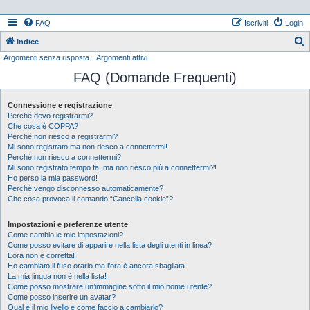
FAQ
Iscriviti
Login
Indice
Argomenti senza risposta
Argomenti attivi
e
FAQ (Domande Frequenti)
r
c
Connessione e registrazione
a
Perché devo registrarmi?
Che cosa è COPPA?
Perché non riesco a registrarmi?
Mi sono registrato ma non riesco a connettermi!
Perché non riesco a connettermi?
Mi sono registrato tempo fa, ma non riesco più a connettermi?!
Ho perso la mia password!
Perché vengo disconnesso automaticamente?
Che cosa provoca il comando “Cancella cookie”?
Impostazioni e preferenze utente
Come cambio le mie impostazioni?
Come posso evitare di apparire nella lista degli utenti in linea?
L’ora non è corretta!
Ho cambiato il fuso orario ma l’ora è ancora sbagliata
La mia lingua non è nella lista!
Come posso mostrare un’immagine sotto il mio nome utente?
Come posso inserire un avatar?
Qual è il mio livello e come faccio a cambiarlo?