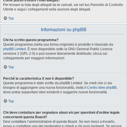
Come posso trovare i miei allegati?
Per trovare la lista degli allegati da te caricati, vai nel tuo Pannello di Controllo
Utente e segui i collegamenti nella sezione degli allegati.
Top
Informazioni su phpBB
Chi ha scritto questo programma?
Questo programma (nella sua forma originale) è prodotto e rilasciato da
phpBB Limited
. È reso disponibile sotto la GNU General Public Licence
versione 2 (GPL-2.0) e può essere liberamente distribuito; clicca sul
collegamento per maggiori informazioni.
Top
Perché la caratteristica X non è disponibile?
Questo programma è stato scritto da phpBB Limited. Se credi che ci sia
bisogno di aggiungere una nuova funzionalità, visita il
Centro Idee phpBB
,
dove potrai supportare idee esistenti o suggerire nuove funzionalità.
Top
Chi devo contattare per segnalare abusi e/o per questioni d’ordine legale
concernenti questa Board?
Devi contattare l’amministratore di questa Board. Se non riesci a trovarlo,
prova a contattare uno dei moderatori e chiedi a chi puoi rivolgerti. Se ancora