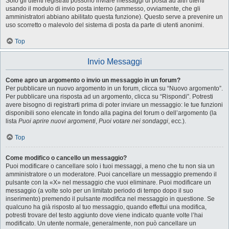
Solo gli utenti registrati possono inviare messaggi di posta ad altri utenti
usando il modulo di invio posta interno (ammesso, ovviamente, che gli
amministratori abbiano abilitato questa funzione). Questo serve a prevenire un
uso scorretto o malevolo del sistema di posta da parte di utenti anonimi.
Top
Invio Messaggi
Come apro un argomento o invio un messaggio in un forum?
Per pubblicare un nuovo argomento in un forum, clicca su “Nuovo argomento”.
Per pubblicare una risposta ad un argomento, clicca su “Rispondi”. Potresti
avere bisogno di registrarti prima di poter inviare un messaggio: le tue funzioni
disponibili sono elencate in fondo alla pagina del forum o dell’argomento (la
lista
Puoi aprire nuovi argomenti
,
Puoi votare nei sondaggi
, ecc.).
Top
Come modifico o cancello un messaggio?
Puoi modificare o cancellare solo i tuoi messaggi, a meno che tu non sia un
amministratore o un moderatore. Puoi cancellare un messaggio premendo il
pulsante con la «X» nel messaggio che vuoi eliminare. Puoi modificare un
messaggio (a volte solo per un limitato periodo di tempo dopo il suo
inserimento) premendo il pulsante
modifica
nel messaggio in questione. Se
qualcuno ha già risposto al tuo messaggio, quando effettui una modifica,
potresti trovare del testo aggiunto dove viene indicato quante volte l’hai
modificato. Un utente normale, generalmente, non può cancellare un