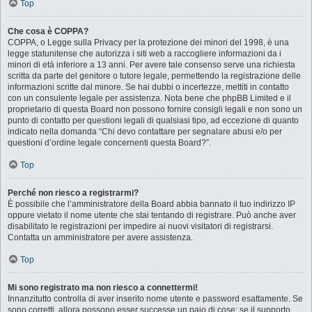
Top
Che cosa è COPPA?
COPPA, o Legge sulla Privacy per la protezione dei minori del 1998, è una
legge statunitense che autorizza i siti web a raccogliere informazioni da i
minori di età inferiore a 13 anni. Per avere tale consenso serve una richiesta
scritta da parte del genitore o tutore legale, permettendo la registrazione delle
informazioni scritte dal minore. Se hai dubbi o incertezze, mettiti in contatto
con un consulente legale per assistenza. Nota bene che phpBB Limited e il
proprietario di questa Board non possono fornire consigli legali e non sono un
punto di contatto per questioni legali di qualsiasi tipo, ad eccezione di quanto
indicato nella domanda “Chi devo contattare per segnalare abusi e/o per
questioni d’ordine legale concernenti questa Board?”.
Top
Perché non riesco a registrarmi?
È possibile che l’amministratore della Board abbia bannato il tuo indirizzo IP
oppure vietato il nome utente che stai tentando di registrare. Può anche aver
disabilitato le registrazioni per impedire ai nuovi visitatori di registrarsi.
Contatta un amministratore per avere assistenza.
Top
Mi sono registrato ma non riesco a connettermi!
Innanzitutto controlla di aver inserito nome utente e password esattamente. Se
sono corretti, allora possono esser successe un paio di cose: se il supporto