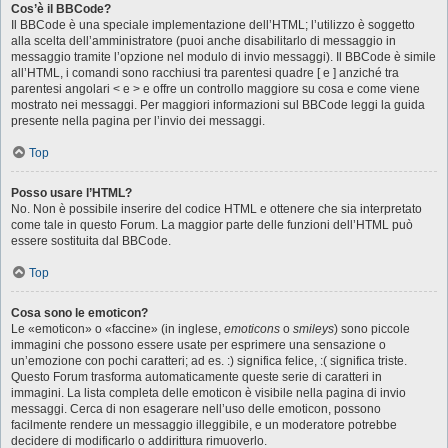
Cos’è il BBCode?
Il BBCode è una speciale implementazione dell’HTML; l’utilizzo è soggetto
alla scelta dell’amministratore (puoi anche disabilitarlo di messaggio in
messaggio tramite l’opzione nel modulo di invio messaggi). Il BBCode è simile
all’HTML, i comandi sono racchiusi tra parentesi quadre [ e ] anziché tra
parentesi angolari < e > e offre un controllo maggiore su cosa e come viene
mostrato nei messaggi. Per maggiori informazioni sul BBCode leggi la guida
presente nella pagina per l’invio dei messaggi.
Top
Posso usare l’HTML?
No. Non è possibile inserire del codice HTML e ottenere che sia interpretato
come tale in questo Forum. La maggior parte delle funzioni dell’HTML può
essere sostituita dal BBCode.
Top
Cosa sono le emoticon?
Le «emoticon» o «faccine» (in inglese,
emoticons
o
smileys
) sono piccole
immagini che possono essere usate per esprimere una sensazione o
un’emozione con pochi caratteri; ad es. :) significa felice, :( significa triste.
Questo Forum trasforma automaticamente queste serie di caratteri in
immagini. La lista completa delle emoticon è visibile nella pagina di invio
messaggi. Cerca di non esagerare nell’uso delle emoticon, possono
facilmente rendere un messaggio illeggibile, e un moderatore potrebbe
decidere di modificarlo o addirittura rimuoverlo.