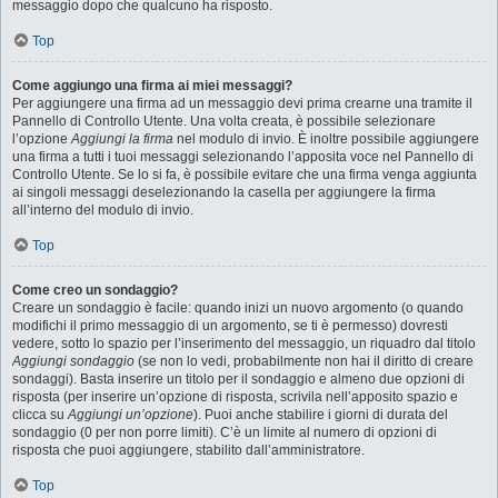
messaggio dopo che qualcuno ha risposto.
Top
Come aggiungo una firma ai miei messaggi?
Per aggiungere una firma ad un messaggio devi prima crearne una tramite il
Pannello di Controllo Utente. Una volta creata, è possibile selezionare
l’opzione
Aggiungi la firma
nel modulo di invio. È inoltre possibile aggiungere
una firma a tutti i tuoi messaggi selezionando l’apposita voce nel Pannello di
Controllo Utente. Se lo si fa, è possibile evitare che una firma venga aggiunta
ai singoli messaggi deselezionando la casella per aggiungere la firma
all’interno del modulo di invio.
Top
Come creo un sondaggio?
Creare un sondaggio è facile: quando inizi un nuovo argomento (o quando
modifichi il primo messaggio di un argomento, se ti è permesso) dovresti
vedere, sotto lo spazio per l’inserimento del messaggio, un riquadro dal titolo
Aggiungi sondaggio
(se non lo vedi, probabilmente non hai il diritto di creare
sondaggi). Basta inserire un titolo per il sondaggio e almeno due opzioni di
risposta (per inserire un’opzione di risposta, scrivila nell’apposito spazio e
clicca su
Aggiungi un’opzione
). Puoi anche stabilire i giorni di durata del
sondaggio (0 per non porre limiti). C’è un limite al numero di opzioni di
risposta che puoi aggiungere, stabilito dall’amministratore.
Top