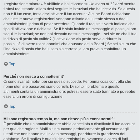
«registrazione minore» è abilitato e hai cliccato su
Ho meno di 13 anni
mentre
ti stavi registrando, allora devi seguire le istruzioni che hai ricevuto. Se questo
non è il tuo caso, forse devi attivare il tuo account. Alcune Board richiedono
che tutte le nuove registrazioni vengano attivate dall’utente stesso o dagli
amministratori, prima di poter accedere. Quando ti registri ti verrà indicato che
tipo di attivazione è richiesta. Se ti è stato inviato un messaggio di posta, allora
segui le istruzioni; se non hai ricevuto nessun messaggio... sei sicuro che il tuo
indirizzo di posta sia valido? (L’attivazione via posta serve a ridurre la
possibilità di avere utenti anonimi che abusano della Board.) Se sei sicuro che
l’indirizzo di posta che hai usato sia corretto, allora prova a contattare un
amministratore.
Top
Perché non riesco a connettermi?
Ci sono svariati motivi per cui questo succede. Per prima cosa controlla che
nome utente e password siano corretti. Di solito il problema è questo,
altrimenti contatta un amministratore: potresti essere stato bannato o potrebbe
esserci un errore di configurazione.
Top
Mi sono registrato tempo fa, ma non riesco più a connettermi?!
È possibile che un amministratore abbia cancellato o disattivato il tuo account
per qualche ragione. Molti siti rimuovono periodicamente gli account degli
utenti che non hanno mai inviato messaggi, per ridurre la grandezza del
database. Se il motivo è quest’ultimo registrati nuovamente e cerca di farti