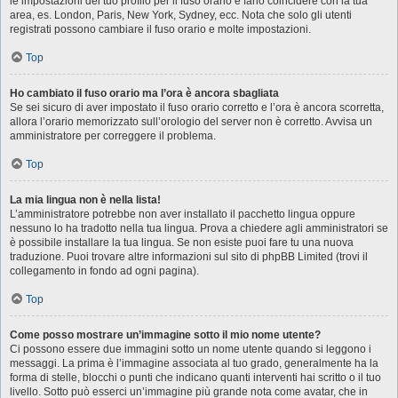
le impostazioni del tuo profilo per il fuso orario e farlo coincidere con la tua
area, es. London, Paris, New York, Sydney, ecc. Nota che solo gli utenti
registrati possono cambiare il fuso orario e molte impostazioni.
Top
Ho cambiato il fuso orario ma l’ora è ancora sbagliata
Se sei sicuro di aver impostato il fuso orario corretto e l’ora è ancora scorretta,
allora l’orario memorizzato sull’orologio del server non è corretto. Avvisa un
amministratore per correggere il problema.
Top
La mia lingua non è nella lista!
L’amministratore potrebbe non aver installato il pacchetto lingua oppure
nessuno lo ha tradotto nella tua lingua. Prova a chiedere agli amministratori se
è possibile installare la tua lingua. Se non esiste puoi fare tu una nuova
traduzione. Puoi trovare altre informazioni sul sito di phpBB Limited (trovi il
collegamento in fondo ad ogni pagina).
Top
Come posso mostrare un’immagine sotto il mio nome utente?
Ci possono essere due immagini sotto un nome utente quando si leggono i
messaggi. La prima è l’immagine associata al tuo grado, generalmente ha la
forma di stelle, blocchi o punti che indicano quanti interventi hai scritto o il tuo
livello. Sotto può esserci un’immagine più grande nota come avatar, che in