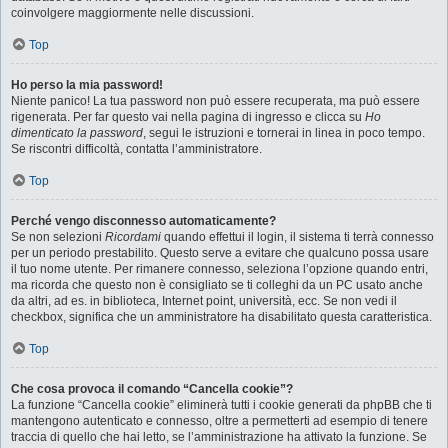
coinvolgere maggiormente nelle discussioni.
Top
Ho perso la mia password!
Niente panico! La tua password non può essere recuperata, ma può essere
rigenerata. Per far questo vai nella pagina di ingresso e clicca su
Ho
dimenticato la password
, segui le istruzioni e tornerai in linea in poco tempo.
Se riscontri difficoltà, contatta l’amministratore.
Top
Perché vengo disconnesso automaticamente?
Se non selezioni
Ricordami
quando effettui il login, il sistema ti terrà connesso
per un periodo prestabilito. Questo serve a evitare che qualcuno possa usare
il tuo nome utente. Per rimanere connesso, seleziona l’opzione quando entri,
ma ricorda che questo non è consigliato se ti colleghi da un PC usato anche
da altri, ad es. in biblioteca, Internet point, università, ecc. Se non vedi il
checkbox, significa che un amministratore ha disabilitato questa caratteristica.
Top
Che cosa provoca il comando “Cancella cookie”?
La funzione “Cancella cookie” eliminerà tutti i cookie generati da phpBB che ti
mantengono autenticato e connesso, oltre a permetterti ad esempio di tenere
traccia di quello che hai letto, se l’amministrazione ha attivato la funzione. Se