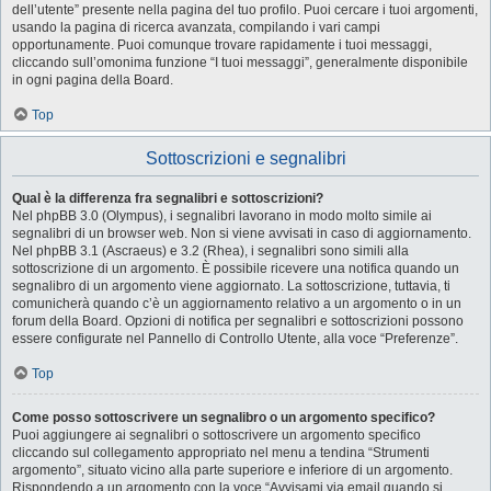
dell’utente” presente nella pagina del tuo profilo. Puoi cercare i tuoi argomenti,
usando la pagina di ricerca avanzata, compilando i vari campi
opportunamente. Puoi comunque trovare rapidamente i tuoi messaggi,
cliccando sull’omonima funzione “I tuoi messaggi”, generalmente disponibile
in ogni pagina della Board.
Top
Sottoscrizioni e segnalibri
Qual è la differenza fra segnalibri e sottoscrizioni?
Nel phpBB 3.0 (Olympus), i segnalibri lavorano in modo molto simile ai
segnalibri di un browser web. Non si viene avvisati in caso di aggiornamento.
Nel phpBB 3.1 (Ascraeus) e 3.2 (Rhea), i segnalibri sono simili alla
sottoscrizione di un argomento. È possibile ricevere una notifica quando un
segnalibro di un argomento viene aggiornato. La sottoscrizione, tuttavia, ti
comunicherà quando c’è un aggiornamento relativo a un argomento o in un
forum della Board. Opzioni di notifica per segnalibri e sottoscrizioni possono
essere configurate nel Pannello di Controllo Utente, alla voce “Preferenze”.
Top
Come posso sottoscrivere un segnalibro o un argomento specifico?
Puoi aggiungere ai segnalibri o sottoscrivere un argomento specifico
cliccando sul collegamento appropriato nel menu a tendina “Strumenti
argomento”, situato vicino alla parte superiore e inferiore di un argomento.
Rispondendo a un argomento con la voce “Avvisami via email quando si