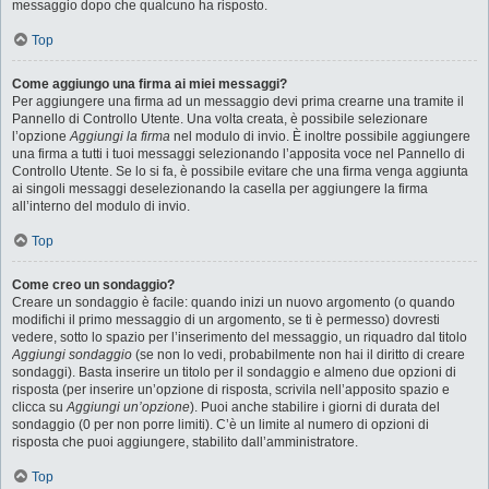
messaggio dopo che qualcuno ha risposto.
Top
Come aggiungo una firma ai miei messaggi?
Per aggiungere una firma ad un messaggio devi prima crearne una tramite il
Pannello di Controllo Utente. Una volta creata, è possibile selezionare
l’opzione
Aggiungi la firma
nel modulo di invio. È inoltre possibile aggiungere
una firma a tutti i tuoi messaggi selezionando l’apposita voce nel Pannello di
Controllo Utente. Se lo si fa, è possibile evitare che una firma venga aggiunta
ai singoli messaggi deselezionando la casella per aggiungere la firma
all’interno del modulo di invio.
Top
Come creo un sondaggio?
Creare un sondaggio è facile: quando inizi un nuovo argomento (o quando
modifichi il primo messaggio di un argomento, se ti è permesso) dovresti
vedere, sotto lo spazio per l’inserimento del messaggio, un riquadro dal titolo
Aggiungi sondaggio
(se non lo vedi, probabilmente non hai il diritto di creare
sondaggi). Basta inserire un titolo per il sondaggio e almeno due opzioni di
risposta (per inserire un’opzione di risposta, scrivila nell’apposito spazio e
clicca su
Aggiungi un’opzione
). Puoi anche stabilire i giorni di durata del
sondaggio (0 per non porre limiti). C’è un limite al numero di opzioni di
risposta che puoi aggiungere, stabilito dall’amministratore.
Top