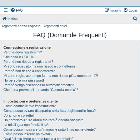
FAQ
Iscriviti
Login
Indice
Argomenti senza risposta
Argomenti attivi
e
FAQ (Domande Frequenti)
r
c
Connessione e registrazione
a
Perché devo registrarmi?
Che cosa è COPPA?
Perché non riesco a registrarmi?
Mi sono registrato ma non riesco a connettermi!
Perché non riesco a connettermi?
Mi sono registrato tempo fa, ma non riesco più a connettermi?!
Ho perso la mia password!
Perché vengo disconnesso automaticamente?
Che cosa provoca il comando “Cancella cookie”?
Impostazioni e preferenze utente
Come cambio le mie impostazioni?
Come posso evitare di apparire nella lista degli utenti in linea?
L’ora non è corretta!
Ho cambiato il fuso orario ma l’ora è ancora sbagliata
La mia lingua non è nella lista!
Come posso mostrare un’immagine sotto il mio nome utente?
Come posso inserire un avatar?
Qual è il mio livello e come faccio a cambiarlo?