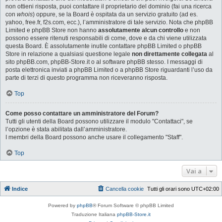
non ottieni risposta, puoi contattare il proprietario del dominio (fai una ricerca
con
whois
) oppure, se la Board è ospitata da un servizio gratuito (ad es.
yahoo, free.fr, f2s.com, ecc.), l’amministratore di tale servizio. Nota che phpBB
Limited e phpBB Store non hanno
assolutamente alcun controllo
e non
possono essere ritenuti responsabili di come, dove e da chi viene utilizzata
questa Board. È assolutamente inutile contattare phpBB Limited o phpBB
Store in relazione a qualsiasi questione legale
non direttamente collegata
al
sito phpBB.com, phpBB-Store.it o al software phpBB stesso. I messaggi di
posta elettronica inviati a phpBB Limited o a phpBB Store riguardanti l’uso da
parte di terzi di questo programma non riceveranno risposta.
Top
Come posso contattare un amministratore del Forum?
Tutti gli utenti della Board possono utilizzare il modulo "Contattaci", se
l’opzione è stata abilitata dall’amministratore.
I membri della Board possono anche usare il collegamento "Staff".
Top
Vai a
Indice
Cancella cookie
Tutti gli orari sono
UTC+02:00
Powered by
phpBB
® Forum Software © phpBB Limited
Traduzione Italiana
phpBB-Store.it