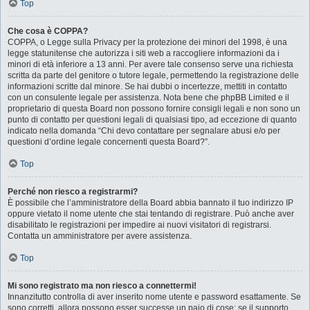
Top
Che cosa è COPPA?
COPPA, o Legge sulla Privacy per la protezione dei minori del 1998, è una
legge statunitense che autorizza i siti web a raccogliere informazioni da i
minori di età inferiore a 13 anni. Per avere tale consenso serve una richiesta
scritta da parte del genitore o tutore legale, permettendo la registrazione delle
informazioni scritte dal minore. Se hai dubbi o incertezze, mettiti in contatto
con un consulente legale per assistenza. Nota bene che phpBB Limited e il
proprietario di questa Board non possono fornire consigli legali e non sono un
punto di contatto per questioni legali di qualsiasi tipo, ad eccezione di quanto
indicato nella domanda “Chi devo contattare per segnalare abusi e/o per
questioni d’ordine legale concernenti questa Board?”.
Top
Perché non riesco a registrarmi?
È possibile che l’amministratore della Board abbia bannato il tuo indirizzo IP
oppure vietato il nome utente che stai tentando di registrare. Può anche aver
disabilitato le registrazioni per impedire ai nuovi visitatori di registrarsi.
Contatta un amministratore per avere assistenza.
Top
Mi sono registrato ma non riesco a connettermi!
Innanzitutto controlla di aver inserito nome utente e password esattamente. Se
sono corretti, allora possono esser successe un paio di cose: se il supporto