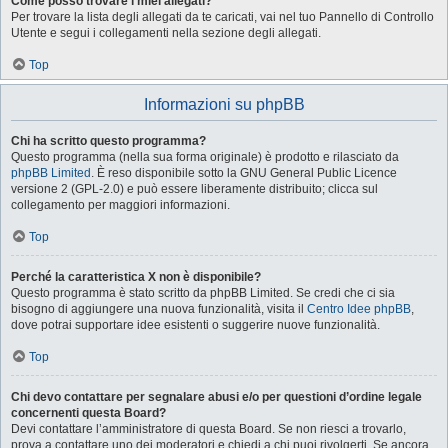
Come posso trovare i miei allegati?
Per trovare la lista degli allegati da te caricati, vai nel tuo Pannello di Controllo
Utente e segui i collegamenti nella sezione degli allegati.
Top
Informazioni su phpBB
Chi ha scritto questo programma?
Questo programma (nella sua forma originale) è prodotto e rilasciato da
phpBB Limited
. È reso disponibile sotto la GNU General Public Licence
versione 2 (GPL-2.0) e può essere liberamente distribuito; clicca sul
collegamento per maggiori informazioni.
Top
Perché la caratteristica X non è disponibile?
Questo programma è stato scritto da phpBB Limited. Se credi che ci sia
bisogno di aggiungere una nuova funzionalità, visita il
Centro Idee phpBB
,
dove potrai supportare idee esistenti o suggerire nuove funzionalità.
Top
Chi devo contattare per segnalare abusi e/o per questioni d’ordine legale
concernenti questa Board?
Devi contattare l’amministratore di questa Board. Se non riesci a trovarlo,
prova a contattare uno dei moderatori e chiedi a chi puoi rivolgerti. Se ancora