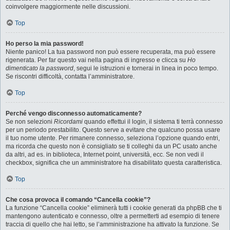
coinvolgere maggiormente nelle discussioni.
Top
Ho perso la mia password!
Niente panico! La tua password non può essere recuperata, ma può essere
rigenerata. Per far questo vai nella pagina di ingresso e clicca su
Ho
dimenticato la password
, segui le istruzioni e tornerai in linea in poco tempo.
Se riscontri difficoltà, contatta l’amministratore.
Top
Perché vengo disconnesso automaticamente?
Se non selezioni
Ricordami
quando effettui il login, il sistema ti terrà connesso
per un periodo prestabilito. Questo serve a evitare che qualcuno possa usare
il tuo nome utente. Per rimanere connesso, seleziona l’opzione quando entri,
ma ricorda che questo non è consigliato se ti colleghi da un PC usato anche
da altri, ad es. in biblioteca, Internet point, università, ecc. Se non vedi il
checkbox, significa che un amministratore ha disabilitato questa caratteristica.
Top
Che cosa provoca il comando “Cancella cookie”?
La funzione “Cancella cookie” eliminerà tutti i cookie generati da phpBB che ti
mantengono autenticato e connesso, oltre a permetterti ad esempio di tenere
traccia di quello che hai letto, se l’amministrazione ha attivato la funzione. Se