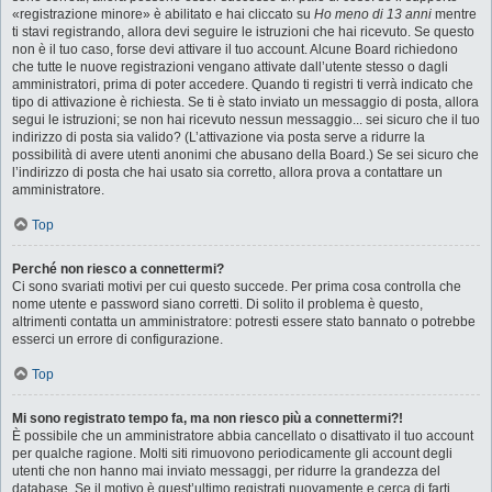
«registrazione minore» è abilitato e hai cliccato su
Ho meno di 13 anni
mentre
ti stavi registrando, allora devi seguire le istruzioni che hai ricevuto. Se questo
non è il tuo caso, forse devi attivare il tuo account. Alcune Board richiedono
che tutte le nuove registrazioni vengano attivate dall’utente stesso o dagli
amministratori, prima di poter accedere. Quando ti registri ti verrà indicato che
tipo di attivazione è richiesta. Se ti è stato inviato un messaggio di posta, allora
segui le istruzioni; se non hai ricevuto nessun messaggio... sei sicuro che il tuo
indirizzo di posta sia valido? (L’attivazione via posta serve a ridurre la
possibilità di avere utenti anonimi che abusano della Board.) Se sei sicuro che
l’indirizzo di posta che hai usato sia corretto, allora prova a contattare un
amministratore.
Top
Perché non riesco a connettermi?
Ci sono svariati motivi per cui questo succede. Per prima cosa controlla che
nome utente e password siano corretti. Di solito il problema è questo,
altrimenti contatta un amministratore: potresti essere stato bannato o potrebbe
esserci un errore di configurazione.
Top
Mi sono registrato tempo fa, ma non riesco più a connettermi?!
È possibile che un amministratore abbia cancellato o disattivato il tuo account
per qualche ragione. Molti siti rimuovono periodicamente gli account degli
utenti che non hanno mai inviato messaggi, per ridurre la grandezza del
database. Se il motivo è quest’ultimo registrati nuovamente e cerca di farti