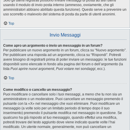
Solo gli utenti registrati possono inviare messaggi di posta ad altri utenti
usando il modulo di invio posta interno (ammesso, ovviamente, che gli
amministratori abbiano abilitato questa funzione). Questo serve a prevenire un
uso scorretto o malevolo del sistema di posta da parte di utenti anonimi.
Top
Invio Messaggi
Come apro un argomento o invio un messaggio in un forum?
Per pubblicare un nuovo argomento in un forum, clicca su “Nuovo argomento”.
Per pubblicare una risposta ad un argomento, clicca su “Rispondi”. Potresti
avere bisogno di registrarti prima di poter inviare un messaggio: le tue funzioni
disponibili sono elencate in fondo alla pagina del forum o dell’argomento (la
lista
Puoi aprire nuovi argomenti
,
Puoi votare nei sondaggi
, ecc.).
Top
Come modifico o cancello un messaggio?
Puoi modificare o cancellare solo i tuoi messaggi, a meno che tu non sia un
amministratore o un moderatore. Puoi cancellare un messaggio premendo il
pulsante con la «X» nel messaggio che vuoi eliminare. Puoi modificare un
messaggio (a volte solo per un limitato periodo di tempo dopo il suo
inserimento) premendo il pulsante
modifica
nel messaggio in questione. Se
qualcuno ha già risposto al tuo messaggio, quando effettui una modifica,
potresti trovare del testo aggiunto dove viene indicato quante volte l’hai
modificato. Un utente normale, generalmente, non può cancellare un