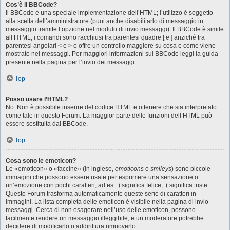
Cos’è il BBCode?
Il BBCode è una speciale implementazione dell’HTML; l’utilizzo è soggetto
alla scelta dell’amministratore (puoi anche disabilitarlo di messaggio in
messaggio tramite l’opzione nel modulo di invio messaggi). Il BBCode è simile
all’HTML, i comandi sono racchiusi tra parentesi quadre [ e ] anziché tra
parentesi angolari < e > e offre un controllo maggiore su cosa e come viene
mostrato nei messaggi. Per maggiori informazioni sul BBCode leggi la guida
presente nella pagina per l’invio dei messaggi.
Top
Posso usare l’HTML?
No. Non è possibile inserire del codice HTML e ottenere che sia interpretato
come tale in questo Forum. La maggior parte delle funzioni dell’HTML può
essere sostituita dal BBCode.
Top
Cosa sono le emoticon?
Le «emoticon» o «faccine» (in inglese,
emoticons
o
smileys
) sono piccole
immagini che possono essere usate per esprimere una sensazione o
un’emozione con pochi caratteri; ad es. :) significa felice, :( significa triste.
Questo Forum trasforma automaticamente queste serie di caratteri in
immagini. La lista completa delle emoticon è visibile nella pagina di invio
messaggi. Cerca di non esagerare nell’uso delle emoticon, possono
facilmente rendere un messaggio illeggibile, e un moderatore potrebbe
decidere di modificarlo o addirittura rimuoverlo.