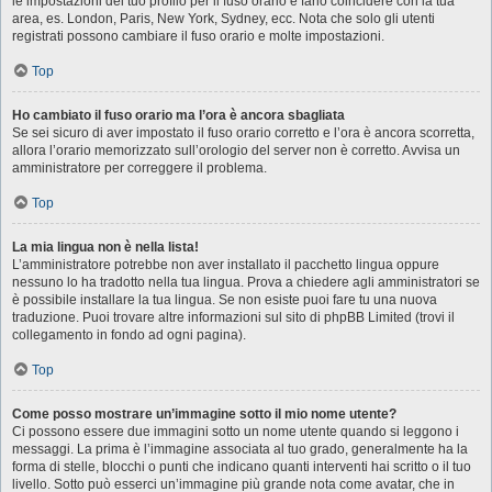
le impostazioni del tuo profilo per il fuso orario e farlo coincidere con la tua
area, es. London, Paris, New York, Sydney, ecc. Nota che solo gli utenti
registrati possono cambiare il fuso orario e molte impostazioni.
Top
Ho cambiato il fuso orario ma l’ora è ancora sbagliata
Se sei sicuro di aver impostato il fuso orario corretto e l’ora è ancora scorretta,
allora l’orario memorizzato sull’orologio del server non è corretto. Avvisa un
amministratore per correggere il problema.
Top
La mia lingua non è nella lista!
L’amministratore potrebbe non aver installato il pacchetto lingua oppure
nessuno lo ha tradotto nella tua lingua. Prova a chiedere agli amministratori se
è possibile installare la tua lingua. Se non esiste puoi fare tu una nuova
traduzione. Puoi trovare altre informazioni sul sito di phpBB Limited (trovi il
collegamento in fondo ad ogni pagina).
Top
Come posso mostrare un’immagine sotto il mio nome utente?
Ci possono essere due immagini sotto un nome utente quando si leggono i
messaggi. La prima è l’immagine associata al tuo grado, generalmente ha la
forma di stelle, blocchi o punti che indicano quanti interventi hai scritto o il tuo
livello. Sotto può esserci un’immagine più grande nota come avatar, che in