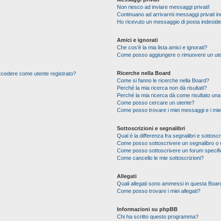
Non riesco ad inviare messaggi privati!
Continuano ad arrivarmi messaggi privati ind
Ho ricevuto un messaggio di posta indesid
Amici e ignorati
Che cos’è la mia lista amici e ignorati?
Come posso aggiungere o rimuovere un utente
Ricerche nella Board
 accedere come utente registrato?
Come si fanno le ricerche nella Board?
Perché la mia ricerca non dà risultati?
Perché la mia ricerca dà come risultato un
Come posso cercare un utente?
Come posso trovare i miei messaggi e i mie
Sottoscrizioni e segnalibri
Qual è la differenza fra segnalibri e sottoscr
Come posso sottoscrivere un segnalibro o 
Come posso sottoscrivere un forum specif
Come cancello le mie sottoscrizioni?
Allegati
Quali allegati sono ammessi in questa Boar
Come posso trovare i miei allegati?
Informazioni su phpBB
Chi ha scritto questo programma?