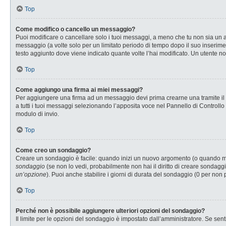
Top
Come modifico o cancello un messaggio?
Puoi modificare o cancellare solo i tuoi messaggi, a meno che tu non sia u
messaggio (a volte solo per un limitato periodo di tempo dopo il suo inserim
testo aggiunto dove viene indicato quante volte l’hai modificato. Un utente
Top
Come aggiungo una firma ai miei messaggi?
Per aggiungere una firma ad un messaggio devi prima crearne una tramite il P
a tutti i tuoi messaggi selezionando l’apposita voce nel Pannello di Controllo
modulo di invio.
Top
Come creo un sondaggio?
Creare un sondaggio è facile: quando inizi un nuovo argomento (o quando modi
sondaggio
(se non lo vedi, probabilmente non hai il diritto di creare sondaggi
un’opzione
). Puoi anche stabilire i giorni di durata del sondaggio (0 per non 
Top
Perché non è possibile aggiungere ulteriori opzioni del sondaggio?
Il limite per le opzioni del sondaggio è impostato dall’amministratore. Se senti