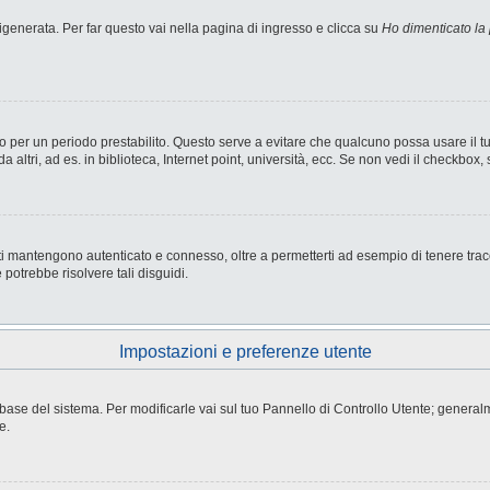
enerata. Per far questo vai nella pagina di ingresso e clicca su
Ho dimenticato la
nesso per un periodo prestabilito. Questo serve a evitare che qualcuno possa usare i
ltri, ad es. in biblioteca, Internet point, università, ecc. Se non vedi il checkbox, 
i mantengono autenticato e connesso, oltre a permetterti ad esempio di tenere tracci
potrebbe risolvere tali disguidi.
Impostazioni e preferenze utente
atabase del sistema. Per modificarle vai sul tuo Pannello di Controllo Utente; gene
e.