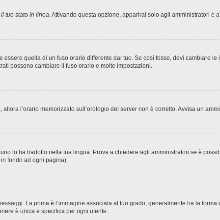
l tuo stato in linea
. Attivando questa opzione, apparirai solo agli amministratori e a
sere quella di un fuso orario differente dal tuo. Se così fosse, devi cambiare le imp
trati possono cambiare il fuso orario e molte impostazioni.
ta, allora l’orario memorizzato sull’orologio del server non è corretto. Avvisa un amm
no lo ha tradotto nella tua lingua. Prova a chiedere agli amministratori se è possibi
o in fondo ad ogni pagina).
ggi. La prima è l’immagine associata al tuo grado, generalmente ha la forma di stel
nere è unica e specifica per ogni utente.