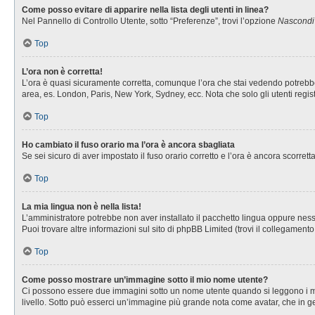
Come posso evitare di apparire nella lista degli utenti in linea?
Nel Pannello di Controllo Utente, sotto “Preferenze”, trovi l’opzione
Nascondi i
Top
L’ora non è corretta!
L’ora è quasi sicuramente corretta, comunque l’ora che stai vedendo potrebbe es
area, es. London, Paris, New York, Sydney, ecc. Nota che solo gli utenti regis
Top
Ho cambiato il fuso orario ma l’ora è ancora sbagliata
Se sei sicuro di aver impostato il fuso orario corretto e l’ora è ancora scorret
Top
La mia lingua non è nella lista!
L’amministratore potrebbe non aver installato il pacchetto lingua oppure nessu
Puoi trovare altre informazioni sul sito di phpBB Limited (trovi il collegament
Top
Come posso mostrare un’immagine sotto il mio nome utente?
Ci possono essere due immagini sotto un nome utente quando si leggono i messa
livello. Sotto può esserci un’immagine più grande nota come avatar, che in ge