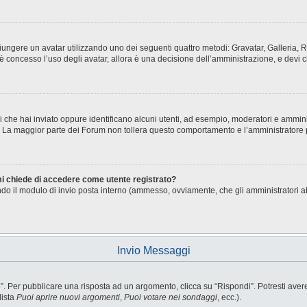
aggiungere un avatar utilizzando uno dei seguenti quattro metodi: Gravatar, Galleria
è concesso l’uso degli avatar, allora è una decisione dell’amministrazione, e devi c
i che hai inviato oppure identificano alcuni utenti, ad esempio, moderatori e ammini
o. La maggior parte dei Forum non tollera questo comportamento e l’amministratore
 mi chiede di accedere come utente registrato?
sando il modulo di invio posta interno (ammesso, ovviamente, che gli amministratori 
Invio Messaggi
Per pubblicare una risposta ad un argomento, clicca su “Rispondi”. Potresti avere b
lista
Puoi aprire nuovi argomenti
,
Puoi votare nei sondaggi
, ecc.).