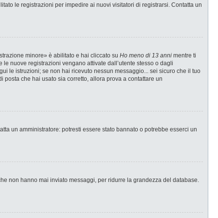
ato le registrazioni per impedire ai nuovi visitatori di registrarsi. Contatta un
strazione minore» è abilitato e hai cliccato su
Ho meno di 13 anni
mentre ti
te le nuove registrazioni vengano attivate dall’utente stesso o dagli
egui le istruzioni; se non hai ricevuto nessun messaggio... sei sicuro che il tuo
di posta che hai usato sia corretto, allora prova a contattare un
tatta un amministratore: potresti essere stato bannato o potrebbe esserci un
i che non hanno mai inviato messaggi, per ridurre la grandezza del database.