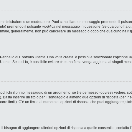
n amministratore o un moderatore. Puoi cancellare un messaggio premendo il pulsan
ento) premendo il pulsante
modifica
nel messaggio in questione. Se qualcuno ha già 
 normale, generalmente, non può cancellare un messaggio dopo che qualcuno ha ris
annello di Controllo Utente. Una volta creata, è possibile selezionare l’opzione
Ag
 Utente. Se lo si fa, è possibile evitare che una firma venga aggiunta ai singoli me
fichi il primo messaggio di un argomento, se ti è permesso) dovresti vedere, sotto
). Basta inserire un titolo per il sondaggio e almeno due opzioni di risposta (per ins
porre limiti). C’è un limite al numero di opzioni di risposta che puoi aggiungere, stab
 il bisogno di aggiungere ulteriori opzioni di risposta a quelle consentite, contatta