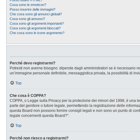
Posso usare l’HTML?
Cosa sono le emoticon?
Posso inserire delle immagini?
Che cosa sono gli annunci globali?
Cosa sono gli annunci?
Cosa sono gli argomenti importanti?
Cosa sono gli argomenti bloccati?
Che cosa sono le icone argomento?
Perché devo registrarmi?
Potresti non averne bisogno: dipende dagli amministratori se è necessario regi
un’immagine personale definibile, messaggistica privata, la possibilità di invi
Top
Che cosa è COPPA?
COPPA, o Legge sulla Privacy per la protezione dei minori del 1998, è una legg
parte del genitore o tutore legale, permettendo la registrazione delle informaz
questa Board non possono fornire consigli legali e non sono un punto di conta
legale concernenti questa Board?”.
Top
Perché non riesco a registrarmi?