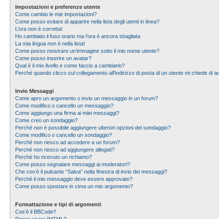
Impostazioni e preferenze utente
Come cambio le mie impostazioni?
Come posso evitare di apparire nella lista degli utenti in linea?
L’ora non è corretta!
Ho cambiato il fuso orario ma l’ora è ancora sbagliata
La mia lingua non è nella lista!
Come posso mostrare un’immagine sotto il mio nome utente?
Come posso inserire un avatar?
Qual è il mio livello e come faccio a cambiarlo?
Perché quando clicco sul collegamento all’indirizzo di posta di un utente mi chiede di
Invio Messaggi
Come apro un argomento o invio un messaggio in un forum?
Come modifico o cancello un messaggio?
Come aggiungo una firma ai miei messaggi?
Come creo un sondaggio?
Perché non è possibile aggiungere ulteriori opzioni del sondaggio?
Come modifico o cancello un sondaggio?
Perché non riesco ad accedere a un forum?
Perché non riesco ad aggiungere allegati?
Perché ho ricevuto un richiamo?
Come posso segnalare messaggi ai moderatori?
Che cos’è il pulsante “Salva” nella finestra di invio dei messaggi?
Perché il mio messaggio deve essere approvato?
Come posso spostare in cima un mio argomento?
Formattazione e tipi di argomenti
Cos’è il BBCode?