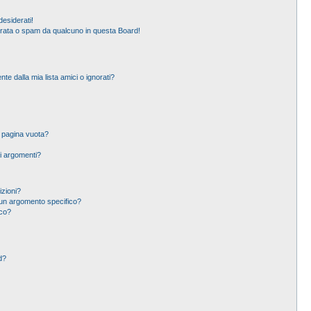
esiderati!
erata o spam da qualcuno in questa Board!
 dalla mia lista amici o ignorati?
a pagina vuota?
i argomenti?
izioni?
un argomento specifico?
ico?
d?