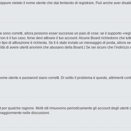
ppure vietato il nome utente che stai tentando di registrare. Può anche aver disabilit
 sono corretti, allora possono esser successe un paio di cose: se il supporto «regi
 non è il tuo caso, forse devi attivare il tuo account. Alcune Board richiedono che tut
 tipo di attivazione è richiesta. Se ti è stato inviato un messaggio di posta, allora s
bilità di avere utenti anonimi che abusano della Board.) Se sei sicuro che l’indirizzo 
ome utente e password siano corretti. Di solito il problema è questo, altrimenti con
nt per qualche ragione. Molti siti rimuovono periodicamente gli account degli utent
 maggiormente nelle discussioni.