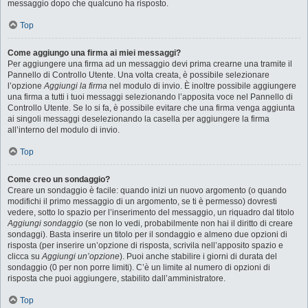
messaggio dopo che qualcuno ha risposto.
Top
Come aggiungo una firma ai miei messaggi?
Per aggiungere una firma ad un messaggio devi prima crearne una tramite il
Pannello di Controllo Utente. Una volta creata, è possibile selezionare
l’opzione
Aggiungi la firma
nel modulo di invio. È inoltre possibile aggiungere
una firma a tutti i tuoi messaggi selezionando l’apposita voce nel Pannello di
Controllo Utente. Se lo si fa, è possibile evitare che una firma venga aggiunta
ai singoli messaggi deselezionando la casella per aggiungere la firma
all’interno del modulo di invio.
Top
Come creo un sondaggio?
Creare un sondaggio è facile: quando inizi un nuovo argomento (o quando
modifichi il primo messaggio di un argomento, se ti è permesso) dovresti
vedere, sotto lo spazio per l’inserimento del messaggio, un riquadro dal titolo
Aggiungi sondaggio
(se non lo vedi, probabilmente non hai il diritto di creare
sondaggi). Basta inserire un titolo per il sondaggio e almeno due opzioni di
risposta (per inserire un’opzione di risposta, scrivila nell’apposito spazio e
clicca su
Aggiungi un’opzione
). Puoi anche stabilire i giorni di durata del
sondaggio (0 per non porre limiti). C’è un limite al numero di opzioni di
risposta che puoi aggiungere, stabilito dall’amministratore.
Top