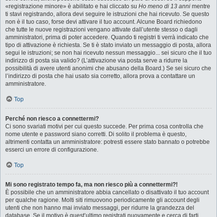
«registrazione minore» è abilitato e hai cliccato su
Ho meno di 13 anni
mentre
ti stavi registrando, allora devi seguire le istruzioni che hai ricevuto. Se questo
non è il tuo caso, forse devi attivare il tuo account. Alcune Board richiedono
che tutte le nuove registrazioni vengano attivate dall’utente stesso o dagli
amministratori, prima di poter accedere. Quando ti registri ti verrà indicato che
tipo di attivazione è richiesta. Se ti è stato inviato un messaggio di posta, allora
segui le istruzioni; se non hai ricevuto nessun messaggio... sei sicuro che il tuo
indirizzo di posta sia valido? (L’attivazione via posta serve a ridurre la
possibilità di avere utenti anonimi che abusano della Board.) Se sei sicuro che
l’indirizzo di posta che hai usato sia corretto, allora prova a contattare un
amministratore.
Top
Perché non riesco a connettermi?
Ci sono svariati motivi per cui questo succede. Per prima cosa controlla che
nome utente e password siano corretti. Di solito il problema è questo,
altrimenti contatta un amministratore: potresti essere stato bannato o potrebbe
esserci un errore di configurazione.
Top
Mi sono registrato tempo fa, ma non riesco più a connettermi?!
È possibile che un amministratore abbia cancellato o disattivato il tuo account
per qualche ragione. Molti siti rimuovono periodicamente gli account degli
utenti che non hanno mai inviato messaggi, per ridurre la grandezza del
database. Se il motivo è quest’ultimo registrati nuovamente e cerca di farti