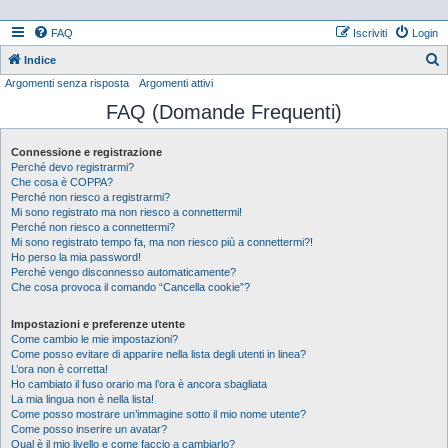
FAQ
Iscriviti
Login
Indice
Argomenti senza risposta
Argomenti attivi
e
FAQ (Domande Frequenti)
r
c
Connessione e registrazione
a
Perché devo registrarmi?
Che cosa è COPPA?
Perché non riesco a registrarmi?
Mi sono registrato ma non riesco a connettermi!
Perché non riesco a connettermi?
Mi sono registrato tempo fa, ma non riesco più a connettermi?!
Ho perso la mia password!
Perché vengo disconnesso automaticamente?
Che cosa provoca il comando “Cancella cookie”?
Impostazioni e preferenze utente
Come cambio le mie impostazioni?
Come posso evitare di apparire nella lista degli utenti in linea?
L’ora non è corretta!
Ho cambiato il fuso orario ma l’ora è ancora sbagliata
La mia lingua non è nella lista!
Come posso mostrare un’immagine sotto il mio nome utente?
Come posso inserire un avatar?
Qual è il mio livello e come faccio a cambiarlo?