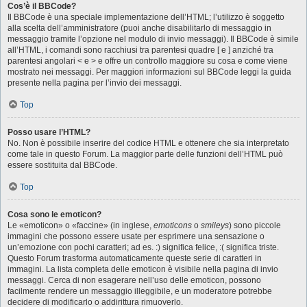
Cos’è il BBCode?
Il BBCode è una speciale implementazione dell’HTML; l’utilizzo è soggetto
alla scelta dell’amministratore (puoi anche disabilitarlo di messaggio in
messaggio tramite l’opzione nel modulo di invio messaggi). Il BBCode è simile
all’HTML, i comandi sono racchiusi tra parentesi quadre [ e ] anziché tra
parentesi angolari < e > e offre un controllo maggiore su cosa e come viene
mostrato nei messaggi. Per maggiori informazioni sul BBCode leggi la guida
presente nella pagina per l’invio dei messaggi.
Top
Posso usare l’HTML?
No. Non è possibile inserire del codice HTML e ottenere che sia interpretato
come tale in questo Forum. La maggior parte delle funzioni dell’HTML può
essere sostituita dal BBCode.
Top
Cosa sono le emoticon?
Le «emoticon» o «faccine» (in inglese,
emoticons
o
smileys
) sono piccole
immagini che possono essere usate per esprimere una sensazione o
un’emozione con pochi caratteri; ad es. :) significa felice, :( significa triste.
Questo Forum trasforma automaticamente queste serie di caratteri in
immagini. La lista completa delle emoticon è visibile nella pagina di invio
messaggi. Cerca di non esagerare nell’uso delle emoticon, possono
facilmente rendere un messaggio illeggibile, e un moderatore potrebbe
decidere di modificarlo o addirittura rimuoverlo.