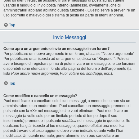
Solo gli utenti registrati possono inviare messaggi di posta ad altri utenti
usando il modulo di invio posta interno (ammesso, ovviamente, che gli
amministratori abbiano abilitato questa funzione). Questo serve a prevenire un
uso scorretto o malevolo del sistema di posta da parte di utenti anonimi.
Top
Invio Messaggi
Come apro un argomento o invio un messaggio in un forum?
Per pubblicare un nuovo argomento in un forum, clicca su “Nuovo argomento”.
Per pubblicare una risposta ad un argomento, clicca su “Rispondi”. Potresti
avere bisogno di registrarti prima di poter inviare un messaggio: le tue funzioni
disponibili sono elencate in fondo alla pagina del forum o dell’argomento (la
lista
Puoi aprire nuovi argomenti
,
Puoi votare nei sondaggi
, ecc.).
Top
Come modifico o cancello un messaggio?
Puoi modificare o cancellare solo i tuoi messaggi, a meno che tu non sia un
amministratore o un moderatore. Puoi cancellare un messaggio premendo il
pulsante con la «X» nel messaggio che vuoi eliminare. Puoi modificare un
messaggio (a volte solo per un limitato periodo di tempo dopo il suo
inserimento) premendo il pulsante
modifica
nel messaggio in questione. Se
qualcuno ha già risposto al tuo messaggio, quando effettui una modifica,
potresti trovare del testo aggiunto dove viene indicato quante volte l’hai
modificato. Un utente normale, generalmente, non può cancellare un