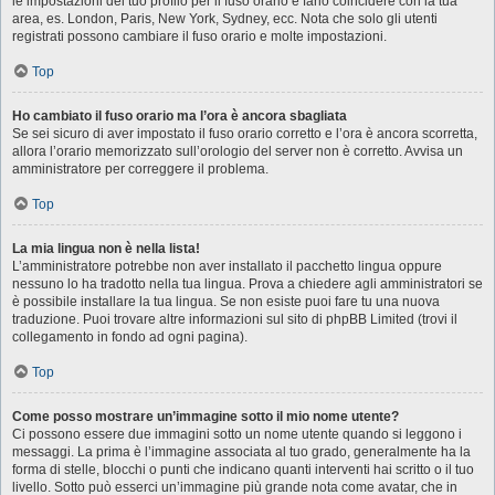
le impostazioni del tuo profilo per il fuso orario e farlo coincidere con la tua
area, es. London, Paris, New York, Sydney, ecc. Nota che solo gli utenti
registrati possono cambiare il fuso orario e molte impostazioni.
Top
Ho cambiato il fuso orario ma l’ora è ancora sbagliata
Se sei sicuro di aver impostato il fuso orario corretto e l’ora è ancora scorretta,
allora l’orario memorizzato sull’orologio del server non è corretto. Avvisa un
amministratore per correggere il problema.
Top
La mia lingua non è nella lista!
L’amministratore potrebbe non aver installato il pacchetto lingua oppure
nessuno lo ha tradotto nella tua lingua. Prova a chiedere agli amministratori se
è possibile installare la tua lingua. Se non esiste puoi fare tu una nuova
traduzione. Puoi trovare altre informazioni sul sito di phpBB Limited (trovi il
collegamento in fondo ad ogni pagina).
Top
Come posso mostrare un’immagine sotto il mio nome utente?
Ci possono essere due immagini sotto un nome utente quando si leggono i
messaggi. La prima è l’immagine associata al tuo grado, generalmente ha la
forma di stelle, blocchi o punti che indicano quanti interventi hai scritto o il tuo
livello. Sotto può esserci un’immagine più grande nota come avatar, che in