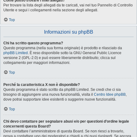
Come posso trovare i miei allegati?
Per trovare la lista degli allegati da te caricati, vai nel tuo Pannello di Controllo
Utente e segui i collegamenti nella sezione degli allegati.
Top
Informazioni su phpBB
Chi ha scritto questo programma?
Questo programma (nella sua forma originale) è prodotto e rilasciato da
phpBB Limited
. È reso disponibile sotto la GNU General Public Licence
versione 2 (GPL-2.0) e può essere liberamente distribuito; clicca sul
collegamento per maggiori informazioni.
Top
Perché la caratteristica X non è disponibile?
Questo programma è stato scritto da phpBB Limited. Se credi che ci sia
bisogno di aggiungere una nuova funzionalità, visita il
Centro Idee phpBB
,
dove potrai supportare idee esistenti o suggerire nuove funzionalità.
Top
Chi devo contattare per segnalare abusi e/o per questioni d’ordine legale
concernenti questa Board?
Devi contattare l’amministratore di questa Board. Se non riesci a trovarlo,
prova a contattare uno dei moderatori e chiedi a chi puoi rivolgerti. Se ancora