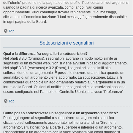
dell’utente” presente nella pagina del tuo profilo. Puoi cercare i tuoi argomenti,
usando la pagina di ricerca avanzata, compilando i vari campi
opportunamente. Puoi comunque trovare rapidamente i tuoi messaggi,
cliccando sull’omonima funzione “I tuoi messaggi”, generalmente disponibile
in ogni pagina della Board.
Top
Sottoscrizioni e segnalibri
Qual è la differenza fra segnalibri e sottoscrizioni?
Nel phpBB 3.0 (Olympus), i segnalibri lavorano in modo molto simile ai
segnalibri di un browser web. Non si viene avvisati in caso di aggiornamento.
Nel phpBB 3.1 (Ascraeus) e 3.2 (Rhea), i segnalibri sono simili alla
sottoscrizione di un argomento. È possibile ricevere una notifica quando un
segnalibro di un argomento viene aggiornato. La sottoscrizione, tuttavia, ti
comunicherà quando c’è un aggiornamento relativo a un argomento o in un
forum della Board. Opzioni di notifica per segnalibri e sottoscrizioni possono
essere configurate nel Pannello di Controllo Utente, alla voce “Preferenze”.
Top
Come posso sottoscrivere un segnalibro o un argomento specifico?
Puoi aggiungere ai segnalibri o sottoscrivere un argomento specifico
cliccando sul collegamento appropriato nel menu a tendina “Strumenti
argomento”, situato vicino alla parte superiore e inferiore di un argomento.
Rispondendo a un argomento con la voce “Avvisami via email quando si