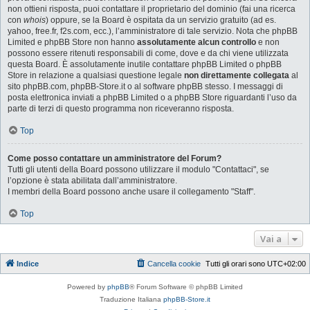
non ottieni risposta, puoi contattare il proprietario del dominio (fai una ricerca
con
whois
) oppure, se la Board è ospitata da un servizio gratuito (ad es.
yahoo, free.fr, f2s.com, ecc.), l’amministratore di tale servizio. Nota che phpBB
Limited e phpBB Store non hanno
assolutamente alcun controllo
e non
possono essere ritenuti responsabili di come, dove e da chi viene utilizzata
questa Board. È assolutamente inutile contattare phpBB Limited o phpBB
Store in relazione a qualsiasi questione legale
non direttamente collegata
al
sito phpBB.com, phpBB-Store.it o al software phpBB stesso. I messaggi di
posta elettronica inviati a phpBB Limited o a phpBB Store riguardanti l’uso da
parte di terzi di questo programma non riceveranno risposta.
Top
Come posso contattare un amministratore del Forum?
Tutti gli utenti della Board possono utilizzare il modulo "Contattaci", se
l’opzione è stata abilitata dall’amministratore.
I membri della Board possono anche usare il collegamento "Staff".
Top
Vai a
Indice
Cancella cookie
Tutti gli orari sono
UTC+02:00
Powered by
phpBB
® Forum Software © phpBB Limited
Traduzione Italiana
phpBB-Store.it