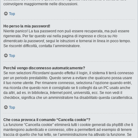
coinvolgere maggiormente nelle discussioni.
Top
Ho perso la mia password!
Niente panico! La tua password non può essere recuperata, ma può essere
rigenerata. Per far questo vai nella pagina di ingresso e clicca su
Ho
dimenticato la password
, segui le istruzioni e tornerai in linea in poco tempo.
Se riscontri difficoltà, contatta l’amministratore.
Top
Perché vengo disconnesso automaticamente?
Se non selezioni
Ricordami
quando effettui il login, il sistema ti terrà connesso
per un periodo prestabilito. Questo serve a evitare che qualcuno possa usare
il tuo nome utente. Per rimanere connesso, seleziona l’opzione quando entri,
ma ricorda che questo non è consigliato se ti colleghi da un PC usato anche
da altri, ad es. in biblioteca, Internet point, università, ecc. Se non vedi il
checkbox, significa che un amministratore ha disabilitato questa caratteristica.
Top
Che cosa provoca il comando “Cancella cookie”?
La funzione “Cancella cookie” eliminerà tutti i cookie generati da phpBB che ti
mantengono autenticato e connesso, oltre a permetterti ad esempio di tenere
traccia di quello che hai letto, se l’amministrazione ha attivato la funzione. Se