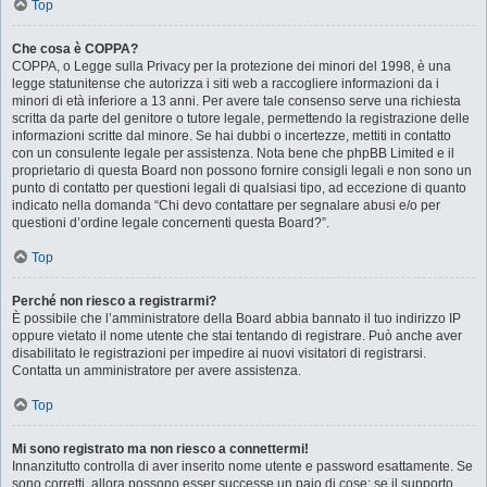
Top
Che cosa è COPPA?
COPPA, o Legge sulla Privacy per la protezione dei minori del 1998, è una
legge statunitense che autorizza i siti web a raccogliere informazioni da i
minori di età inferiore a 13 anni. Per avere tale consenso serve una richiesta
scritta da parte del genitore o tutore legale, permettendo la registrazione delle
informazioni scritte dal minore. Se hai dubbi o incertezze, mettiti in contatto
con un consulente legale per assistenza. Nota bene che phpBB Limited e il
proprietario di questa Board non possono fornire consigli legali e non sono un
punto di contatto per questioni legali di qualsiasi tipo, ad eccezione di quanto
indicato nella domanda “Chi devo contattare per segnalare abusi e/o per
questioni d’ordine legale concernenti questa Board?”.
Top
Perché non riesco a registrarmi?
È possibile che l’amministratore della Board abbia bannato il tuo indirizzo IP
oppure vietato il nome utente che stai tentando di registrare. Può anche aver
disabilitato le registrazioni per impedire ai nuovi visitatori di registrarsi.
Contatta un amministratore per avere assistenza.
Top
Mi sono registrato ma non riesco a connettermi!
Innanzitutto controlla di aver inserito nome utente e password esattamente. Se
sono corretti, allora possono esser successe un paio di cose: se il supporto