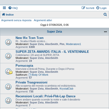
FAQ
Iscriviti
Login
Indice
Argomenti senza risposta
Argomenti attivi
e
Oggi è 07/08/2026, 0:06
r
Super Zeta
c
New Ifix Tcen Tcen
a
Ri...Scatta il fluido erotico...
Moderatori:
Super Zeta
,
AlexSmith
,
Pim
,
Moderatore1
Argomenti:
6300
SUPER ZETA AWARDS ITALIA - IL VENTENNALE
Celebriamo i 20 anni di SUPER ZETA
Moderatori:
Super Zeta
,
AlexSmith
Argomenti:
19
Pornucopia
Interviste e Articoli Prima, Durante e Dopo il Porno
Moderatori:
Super Zeta
,
AlexSmith
Subforum:
Body Of Work
Argomenti:
57
Private Trasgressioni
Alla scoperta del mondo scambista ed esibizionista.
Moderatori:
Super Zeta
,
AlexSmith
,
KrystalClub
Argomenti:
735
Recensioni Locali: Privè-Fkk-Lap Dance
Dove andare quando scende la notte e sale il desiderio
Moderatori:
Super Zeta
,
AlexSmith
Argomenti:
7