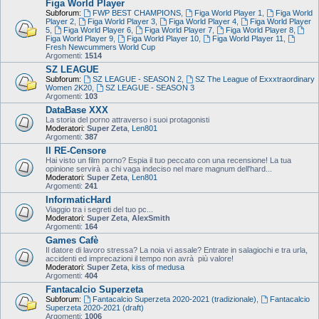
Figa World Player
Subforum:
FWP BEST CHAMPIONS
,
Figa World Player 1
,
Figa World
Player 2
,
Figa World Player 3
,
Figa World Player 4
,
Figa World Player
5
,
Figa World Player 6
,
Figa World Player 7
,
Figa World Player 8
,
Figa World Player 9
,
Figa World Player 10
,
Figa World Player 11
,
Fresh Newcummers World Cup
Argomenti:
1514
SZ LEAGUE
Subforum:
SZ LEAGUE - SEASON 2
,
SZ The League of Exxxtraordinary
Women 2K20
,
SZ LEAGUE - SEASON 3
Argomenti:
103
DataBase XXX
La storia del porno attraverso i suoi protagonisti
Moderatori:
Super Zeta
,
Len801
Argomenti:
387
Il RE-Censore
Hai visto un film porno? Espia il tuo peccato con una recensione! La tua
opinione servirà a chi vaga indeciso nel mare magnum dell'hard...
Moderatori:
Super Zeta
,
Len801
Argomenti:
241
InformaticHard
Viaggio tra i segreti del tuo pc...
Moderatori:
Super Zeta
,
AlexSmith
Argomenti:
164
Games Cafè
Il datore di lavoro stressa? La noia vi assale? Entrate in salagiochi e tra urla,
accidenti ed imprecazioni il tempo non avrà più valore!
Moderatori:
Super Zeta
,
kiss of medusa
Argomenti:
404
Fantacalcio Superzeta
Subforum:
Fantacalcio Superzeta 2020-2021 (tradizionale)
,
Fantacalcio
Superzeta 2020-2021 (draft)
Argomenti:
1006