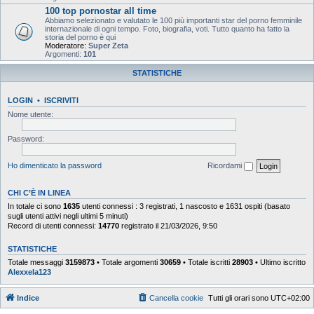
100 top pornostar all time
Abbiamo selezionato e valutato le 100 più importanti star del porno femminile
internazionale di ogni tempo. Foto, biografia, voti. Tutto quanto ha fatto la
storia del porno è qui
Moderatore:
Super Zeta
Argomenti:
101
STATISTICHE
LOGIN
•
ISCRIVITI
Nome utente:
Password:
Ho dimenticato la password
Ricordami
CHI C’È IN LINEA
In totale ci sono
1635
utenti connessi : 3 registrati, 1 nascosto e 1631 ospiti (basato
sugli utenti attivi negli ultimi 5 minuti)
Record di utenti connessi:
14770
registrato il 21/03/2026, 9:50
STATISTICHE
Totale messaggi
3159873
• Totale argomenti
30659
• Totale iscritti
28903
• Ultimo iscritto
Alexxela123
Indice
Cancella cookie
Tutti gli orari sono
UTC+02:00