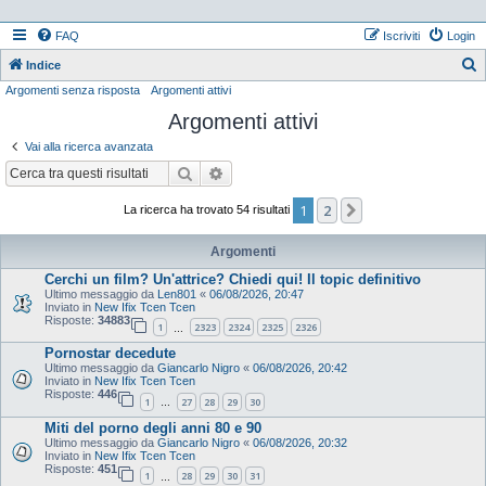
FAQ
Iscriviti
Login
Indice
Argomenti senza risposta
Argomenti attivi
e
Argomenti attivi
r
c
Vai alla ricerca avanzata
a
Cerca
Ricerca avanzata
1
2
Prossimo
La ricerca ha trovato 54 risultati
Argomenti
Cerchi un film? Un'attrice? Chiedi qui! Il topic definitivo
Ultimo messaggio da
Len801
«
06/08/2026, 20:47
Inviato in
New Ifix Tcen Tcen
Risposte:
34883
1
2323
2324
2325
2326
…
Pornostar decedute
Ultimo messaggio da
Giancarlo Nigro
«
06/08/2026, 20:42
Inviato in
New Ifix Tcen Tcen
Risposte:
446
1
27
28
29
30
…
Miti del porno degli anni 80 e 90
Ultimo messaggio da
Giancarlo Nigro
«
06/08/2026, 20:32
Inviato in
New Ifix Tcen Tcen
Risposte:
451
1
28
29
30
31
…