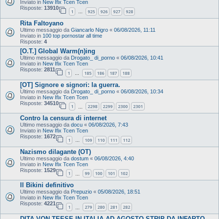
Inviato in
New Ifix Tcen Tcen
Risposte:
13910
1
925
926
927
928
…
Rita Faltoyano
Ultimo messaggio da
Giancarlo Nigro
«
06/08/2026, 11:11
Inviato in
100 top pornostar all time
Risposte:
4
[O.T.] Global Warm(n)ing
Ultimo messaggio da
Drogato_ di_porno
«
06/08/2026, 10:41
Inviato in
New Ifix Tcen Tcen
Risposte:
2811
1
185
186
187
188
…
[OT] Signore e signori: la guerra.
Ultimo messaggio da
Drogato_ di_porno
«
06/08/2026, 10:34
Inviato in
New Ifix Tcen Tcen
Risposte:
34510
1
2298
2299
2300
2301
…
Contro la censura di internet
Ultimo messaggio da
docu
«
06/08/2026, 7:43
Inviato in
New Ifix Tcen Tcen
Risposte:
1672
1
109
110
111
112
…
Nazismo dilagante (OT)
Ultimo messaggio da
dostum
«
06/08/2026, 4:40
Inviato in
New Ifix Tcen Tcen
Risposte:
1529
1
99
100
101
102
…
Il Bikini definitivo
Ultimo messaggio da
Prepuzio
«
05/08/2026, 18:51
Inviato in
New Ifix Tcen Tcen
Risposte:
4221
1
279
280
281
282
…
DITA VON TEESE IN ITALIA AD AGOSTO,STRIP DA INFARTO....