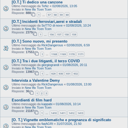
[O.T.] Ti dedico una canzone
Ultimo messaggio da
TeNz
«
02/08/2026, 13:05
Inviato in
New Ifix Tcen Tcen
Risposte:
888
1
57
58
59
60
…
[O.T.] Incidenti ferroviari,aerei e stradali
Ultimo messaggio da
SoTTO di nove
«
02/08/2026, 10:24
Inviato in
New Ifix Tcen Tcen
Risposte:
2379
1
156
157
158
159
…
[O.T.] Sono nuovo, mi presento
Ultimo messaggio da
RickDangerous
«
02/08/2026, 6:59
Inviato in
New Ifix Tcen Tcen
Risposte:
17551
1
1168
1169
1170
1171
…
[O.T.] Tra i due litiganti, il terzo COVID
Ultimo messaggio da
giorgiograndi
«
01/08/2026, 20:11
Inviato in
New Ifix Tcen Tcen
Risposte:
13967
1
929
930
931
932
…
Intervista a Valentine Demy
Ultimo messaggio da
RickDangerous
«
01/08/2026, 13:00
Inviato in
New Ifix Tcen Tcen
Risposte:
36
1
2
3
Esordienti di film hard
Ultimo messaggio da
kappabi
«
01/08/2026, 10:14
Inviato in
New Ifix Tcen Tcen
Risposte:
21187
1
1410
1411
1412
1413
…
[O. T.] Vignette emblematiche e pregnanza di significato
Ultimo messaggio da
fiatAGRI
«
31/07/2026, 21:50
Inviato in
New Ifix Tcen Tcen