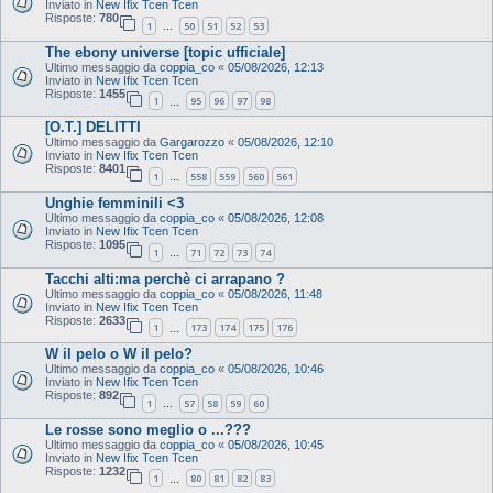
Inviato in
New Ifix Tcen Tcen
Risposte:
780
1
50
51
52
53
…
The ebony universe [topic ufficiale]
Ultimo messaggio da
coppia_co
«
05/08/2026, 12:13
Inviato in
New Ifix Tcen Tcen
Risposte:
1455
1
95
96
97
98
…
[O.T.] DELITTI
Ultimo messaggio da
Gargarozzo
«
05/08/2026, 12:10
Inviato in
New Ifix Tcen Tcen
Risposte:
8401
1
558
559
560
561
…
Unghie femminili <3
Ultimo messaggio da
coppia_co
«
05/08/2026, 12:08
Inviato in
New Ifix Tcen Tcen
Risposte:
1095
1
71
72
73
74
…
Tacchi alti:ma perchè ci arrapano ?
Ultimo messaggio da
coppia_co
«
05/08/2026, 11:48
Inviato in
New Ifix Tcen Tcen
Risposte:
2633
1
173
174
175
176
…
W il pelo o W il pelo?
Ultimo messaggio da
coppia_co
«
05/08/2026, 10:46
Inviato in
New Ifix Tcen Tcen
Risposte:
892
1
57
58
59
60
…
Le rosse sono meglio o ...???
Ultimo messaggio da
coppia_co
«
05/08/2026, 10:45
Inviato in
New Ifix Tcen Tcen
Risposte:
1232
1
80
81
82
83
…