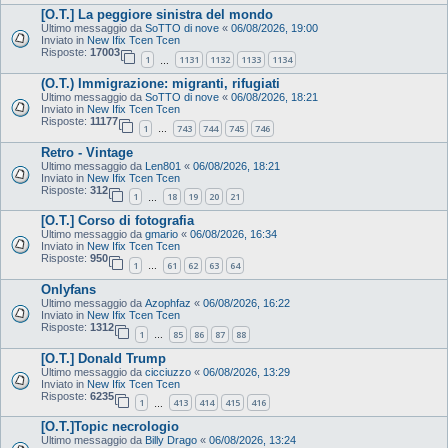
[O.T.] La peggiore sinistra del mondo
Ultimo messaggio da
SoTTO di nove
«
06/08/2026, 19:00
Inviato in
New Ifix Tcen Tcen
Risposte:
17003
1
1131
1132
1133
1134
…
(O.T.) Immigrazione: migranti, rifugiati
Ultimo messaggio da
SoTTO di nove
«
06/08/2026, 18:21
Inviato in
New Ifix Tcen Tcen
Risposte:
11177
1
743
744
745
746
…
Retro - Vintage
Ultimo messaggio da
Len801
«
06/08/2026, 18:21
Inviato in
New Ifix Tcen Tcen
Risposte:
312
1
18
19
20
21
…
[O.T.] Corso di fotografia
Ultimo messaggio da
gmario
«
06/08/2026, 16:34
Inviato in
New Ifix Tcen Tcen
Risposte:
950
1
61
62
63
64
…
Onlyfans
Ultimo messaggio da
Azophfaz
«
06/08/2026, 16:22
Inviato in
New Ifix Tcen Tcen
Risposte:
1312
1
85
86
87
88
…
[O.T.] Donald Trump
Ultimo messaggio da
cicciuzzo
«
06/08/2026, 13:29
Inviato in
New Ifix Tcen Tcen
Risposte:
6235
1
413
414
415
416
…
[O.T.]Topic necrologio
Ultimo messaggio da
Billy Drago
«
06/08/2026, 13:24