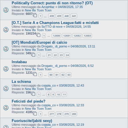
Politically Correct: punto di non ritorno? (OT)
Ultimo messaggio da
Azophfaz
«
04/08/2026, 17:35
Inviato in
New Ifix Tcen Tcen
Risposte:
6607
1
438
439
440
441
…
[O.T.] Serie A e Champions League:fatti e misfatti
Ultimo messaggio da
SoTTO di nove
«
04/08/2026, 14:55
Inviato in
New Ifix Tcen Tcen
Risposte:
190234
1
12680
12681
12682
12683
…
[OT] Mondiali/Europei di calcio
Ultimo messaggio da
Drogato_ di_porno
«
04/08/2026, 13:11
Inviato in
New Ifix Tcen Tcen
Risposte:
349
1
21
22
23
24
…
Instabau
Ultimo messaggio da
Drogato_ di_porno
«
04/08/2026, 6:52
Inviato in
New Ifix Tcen Tcen
Risposte:
1231
1
80
81
82
83
…
La schiena
Ultimo messaggio da
coppia_co
«
03/08/2026, 12:43
Inviato in
New Ifix Tcen Tcen
Risposte:
156
1
8
9
10
11
…
Feticisti del piede?
Ultimo messaggio da
coppia_co
«
03/08/2026, 12:33
Inviato in
New Ifix Tcen Tcen
Risposte:
4185
1
277
278
279
280
…
Fuoriuscite!(abiti sexy)
Ultimo messaggio da
coppia_co
«
03/08/2026, 12:19