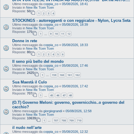
Ultimo messaggio da
coppia_co
«
05/08/2026, 18:41
Inviato in
New Ifix Tcen Tcen
Risposte:
50
1
2
3
4
STOCKINGS - autoreggenti o con reggicalze - Nylon, Lycra Seta
Ultimo messaggio da
coppia_co
«
05/08/2026, 18:39
Inviato in
New Ifix Tcen Tcen
Risposte:
175
1
9
10
11
12
…
Donne in rete
Ultimo messaggio da
coppia_co
«
05/08/2026, 18:33
Inviato in
New Ifix Tcen Tcen
Risposte:
80
1
2
3
4
5
6
Il seno più bello del mondo
Ultimo messaggio da
coppia_co
«
05/08/2026, 17:46
Inviato in
New Ifix Tcen Tcen
Risposte:
2425
1
159
160
161
162
…
Sua Maestà il Culo
Ultimo messaggio da
coppia_co
«
05/08/2026, 17:42
Inviato in
New Ifix Tcen Tcen
Risposte:
707
1
45
46
47
48
…
(O.T) Governo Meloni: governo, governicchio..o governo del
cacchio?
Ultimo messaggio da
giorgiograndi
«
05/08/2026, 12:58
Inviato in
New Ifix Tcen Tcen
Risposte:
10639
1
707
708
709
710
…
il nudo nell’arte
Ultimo messaggio da
coppia_co
«
05/08/2026, 12:32