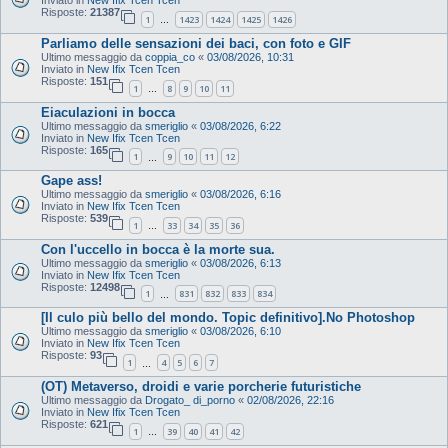
Inviato in
New Ifix Tcen Tcen
Risposte:
21387
1
1423
1424
1425
1426
…
Parliamo delle sensazioni dei baci, con foto e GIF
Ultimo messaggio da
coppia_co
«
03/08/2026, 10:31
Inviato in
New Ifix Tcen Tcen
Risposte:
151
1
8
9
10
11
…
Eiaculazioni in bocca
Ultimo messaggio da
smeriglio
«
03/08/2026, 6:22
Inviato in
New Ifix Tcen Tcen
Risposte:
165
1
9
10
11
12
…
Gape ass!
Ultimo messaggio da
smeriglio
«
03/08/2026, 6:16
Inviato in
New Ifix Tcen Tcen
Risposte:
539
1
33
34
35
36
…
Con l'uccello in bocca è la morte sua.
Ultimo messaggio da
smeriglio
«
03/08/2026, 6:13
Inviato in
New Ifix Tcen Tcen
Risposte:
12498
1
831
832
833
834
…
[Il culo più bello del mondo. Topic definitivo].No Photoshop
Ultimo messaggio da
smeriglio
«
03/08/2026, 6:10
Inviato in
New Ifix Tcen Tcen
Risposte:
93
1
4
5
6
7
…
(OT) Metaverso, droidi e varie porcherie futuristiche
Ultimo messaggio da
Drogato_ di_porno
«
02/08/2026, 22:16
Inviato in
New Ifix Tcen Tcen
Risposte:
621
1
39
40
41
42
…