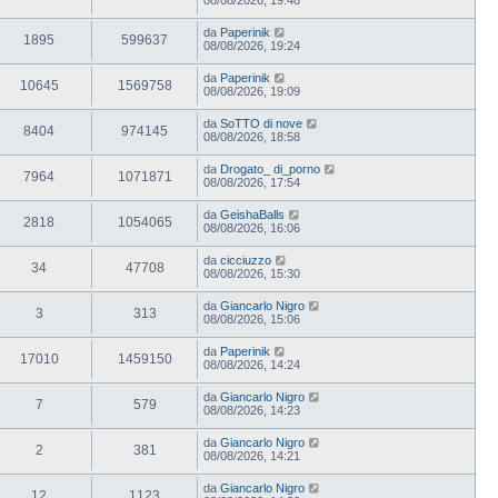
da
Paperinik
1895
599637
08/08/2026, 19:24
da
Paperinik
10645
1569758
08/08/2026, 19:09
da
SoTTO di nove
8404
974145
08/08/2026, 18:58
da
Drogato_ di_porno
7964
1071871
08/08/2026, 17:54
da
GeishaBalls
2818
1054065
08/08/2026, 16:06
da
cicciuzzo
34
47708
08/08/2026, 15:30
da
Giancarlo Nigro
3
313
08/08/2026, 15:06
da
Paperinik
17010
1459150
08/08/2026, 14:24
da
Giancarlo Nigro
7
579
08/08/2026, 14:23
da
Giancarlo Nigro
2
381
08/08/2026, 14:21
da
Giancarlo Nigro
12
1123