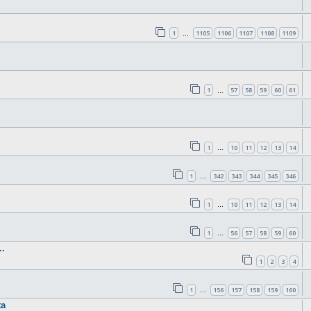
1
1105
1106
1107
1108
1109
…
1
57
58
59
60
61
…
1
10
11
12
13
14
…
1
342
343
344
345
346
…
1
10
11
12
13
14
…
1
56
57
58
59
60
…
.
1
2
3
4
1
156
157
158
159
160
…
ta