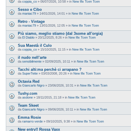
da
coppia_co
»
06/07/2026, 10:58
» in
New Ifix Tcen Tcen
Sesso e Cibo
da
maniac79
»
14/01/2026, 14:01
» in
New Ifix Tcen Tcen
Retro - Vintage
da
maniac79
»
13/01/2026, 12:05
» in
New Ifix Tcen Tcen
Più siamo, meglio stiamo (dal 3some all'orgia)
da
El Diablo
»
20/12/2025, 8:26
» in
New Ifix Tcen Tcen
Sua Maestà il Culo
da
coppia_co
»
15/10/2025, 11:15
» in
New Ifix Tcen Tcen
il nudo nell’arte
da
sensibilmente
»
02/09/2025, 10:11
» in
New Ifix Tcen Tcen
Tacchi alti:ma perchè ci arrapano ?
da
SuperTette
»
03/03/2008, 20:26
» in
New Ifix Tcen Tcen
Octavia Red
da
Giancarlo Nigro
»
23/06/2026, 10:31
» in
New Ifix Tcen Tcen
Tushy.com
da
asdone
»
18/11/2015, 21:18
» in
New Ifix Tcen Tcen
Team Skeet
da
Giancarlo Nigro
»
09/06/2026, 10:11
» in
New Ifix Tcen Tcen
Emma Rosie
da
ramarro verde
»
09/10/2025, 9:38
» in
New Ifix Tcen Tcen
New entry!! Rossa Vaxx