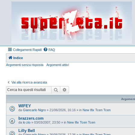
Collegamenti Rapidi
FAQ
Indice
Argomenti senza risposta
Argomenti attivi
Vai alla ricerca avanzata
Cerca
Ricerca avanzata
Argoment
WIFEY
da
Giancarlo Nigro
»
21/06/2026, 16:16
» in
New Ifix Tcen Tcen
brazzers.com
da
lo zio
»
03/03/2007, 23:50
» in
New Ifix Tcen Tcen
Lilly Bell
da
Giancarlo Nigro
»
26/06/2026, 17:36
» in
New Ifix Tcen Tcen