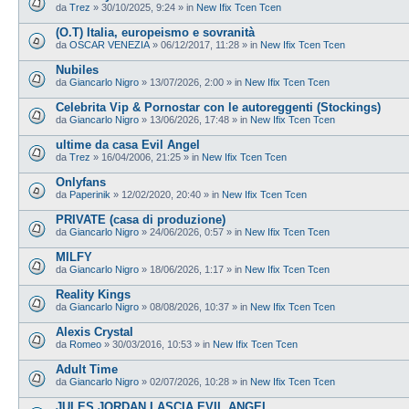
da
Trez
»
30/10/2025, 9:24
» in
New Ifix Tcen Tcen
(O.T) Italia, europeismo e sovranità
da
OSCAR VENEZIA
»
06/12/2017, 11:28
» in
New Ifix Tcen Tcen
Nubiles
da
Giancarlo Nigro
»
13/07/2026, 2:00
» in
New Ifix Tcen Tcen
Celebrita Vip & Pornostar con le autoreggenti (Stockings)
da
Giancarlo Nigro
»
13/06/2026, 17:48
» in
New Ifix Tcen Tcen
ultime da casa Evil Angel
da
Trez
»
16/04/2006, 21:25
» in
New Ifix Tcen Tcen
Onlyfans
da
Paperinik
»
12/02/2020, 20:40
» in
New Ifix Tcen Tcen
PRIVATE (casa di produzione)
da
Giancarlo Nigro
»
24/06/2026, 0:57
» in
New Ifix Tcen Tcen
MILFY
da
Giancarlo Nigro
»
18/06/2026, 1:17
» in
New Ifix Tcen Tcen
Reality Kings
da
Giancarlo Nigro
»
08/08/2026, 10:37
» in
New Ifix Tcen Tcen
Alexis Crystal
da
Romeo
»
30/03/2016, 10:53
» in
New Ifix Tcen Tcen
Adult Time
da
Giancarlo Nigro
»
02/07/2026, 10:28
» in
New Ifix Tcen Tcen
JULES JORDAN LASCIA EVIL ANGEL