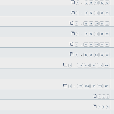
1
9
10
11
12
13
…
1
9
10
11
12
13
…
1
18
19
20
21
22
…
1
9
10
11
12
13
…
1
44
45
46
47
48
…
1
49
50
51
52
53
…
1
172
173
174
175
176
…
1
173
174
175
176
177
…
1
2
3
1
2
3