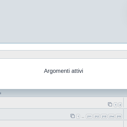
Argomenti attivi
i
1
2
1
211
212
213
214
215
…