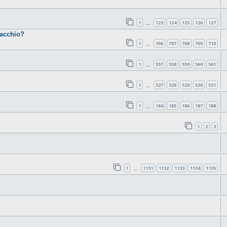
1
123
124
125
126
127
…
cacchio?
1
706
707
708
709
710
…
1
557
558
559
560
561
…
1
527
528
529
530
531
…
1
184
185
186
187
188
…
1
2
3
1
1131
1132
1133
1134
1135
…