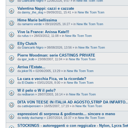
da
Giancarlo Nigro
»
11/06/2026, 9:57
» in
New Ifix Tcen Tcen
Valentina Nappi: cazzi e cazzate
da
danny_the_dog
»
09/09/2011, 15:41
» in
New Ifix Tcen Tcen
Hime Marie bellissima
da
ramarro verde
»
09/10/2025, 16:27
» in
New Ifix Tcen Tcen
Vive la France: Anissa Kate!!!
da
rufus t
»
28/03/2012, 11:08
» in
New Ifix Tcen Tcen
Elly Clutch
da
Giancarlo Nigro
»
08/08/2026, 13:56
» in
New Ifix Tcen Tcen
Pierre Woodman: serie CASTINGS PRIVATE
da
igor_kolb
»
23/08/2007, 11:04
» in
New Ifix Tcen Tcen
Arriva l'Estate...
da
joker76
»
02/06/2005, 13:29
» in
New Ifix Tcen Tcen
La cara e vecchia Fica, ve la ricordate?
da
El Diablo
»
03/01/2026, 8:00
» in
New Ifix Tcen Tcen
W il pelo o W il pelo?
da
redbaron
»
28/07/2003, 16:14
» in
New Ifix Tcen Tcen
DITA VON TEESE IN ITALIA AD AGOSTO,STRIP DA INFARTO...
da
cattivipensieri
»
16/05/2007, 17:19
» in
New Ifix Tcen Tcen
espressioni di sorpresa & godimento... sincere o meno
da
teddy duchamp
»
13/07/2014, 16:37
» in
New Ifix Tcen Tcen
STOCKINGS - autoreggenti o con reggicalze - Nylon, Lycra Se