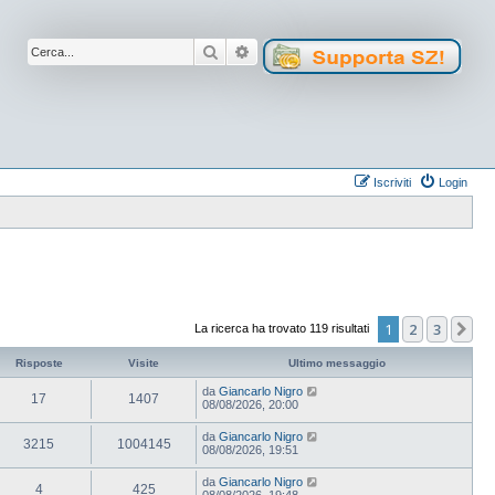
Cerca
Ricerca avanzata
Iscriviti
Login
1
2
3
Pr
La ricerca ha trovato 119 risultati
Risposte
Visite
Ultimo messaggio
da
Giancarlo Nigro
17
1407
08/08/2026, 20:00
da
Giancarlo Nigro
3215
1004145
08/08/2026, 19:51
da
Giancarlo Nigro
4
425
08/08/2026, 19:48