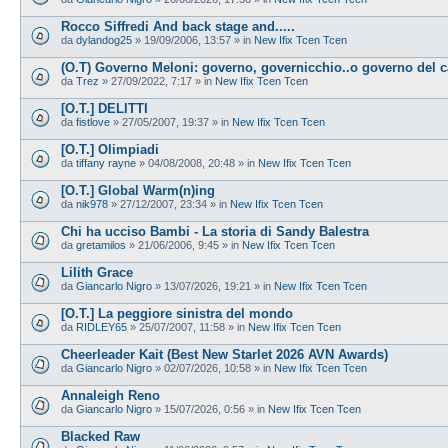
Rocco Siffredi And back stage and.....
da
dylandog25
»
19/09/2006, 13:57
» in
New Ifix Tcen Tcen
(O.T) Governo Meloni: governo, governicchio..o governo del 
da
Trez
»
27/09/2022, 7:17
» in
New Ifix Tcen Tcen
[O.T.] DELITTI
da
fistlove
»
27/05/2007, 19:37
» in
New Ifix Tcen Tcen
[O.T.] Olimpiadi
da
tiffany rayne
»
04/08/2008, 20:48
» in
New Ifix Tcen Tcen
[O.T.] Global Warm(n)ing
da
nik978
»
27/12/2007, 23:34
» in
New Ifix Tcen Tcen
Chi ha ucciso Bambi - La storia di Sandy Balestra
da
gretamilos
»
21/06/2006, 9:45
» in
New Ifix Tcen Tcen
Lilith Grace
da
Giancarlo Nigro
»
13/07/2026, 19:21
» in
New Ifix Tcen Tcen
[O.T.] La peggiore sinistra del mondo
da
RIDLEY65
»
25/07/2007, 11:58
» in
New Ifix Tcen Tcen
Cheerleader Kait (Best New Starlet 2026 AVN Awards)
da
Giancarlo Nigro
»
02/07/2026, 10:58
» in
New Ifix Tcen Tcen
Annaleigh Reno
da
Giancarlo Nigro
»
15/07/2026, 0:56
» in
New Ifix Tcen Tcen
Blacked Raw