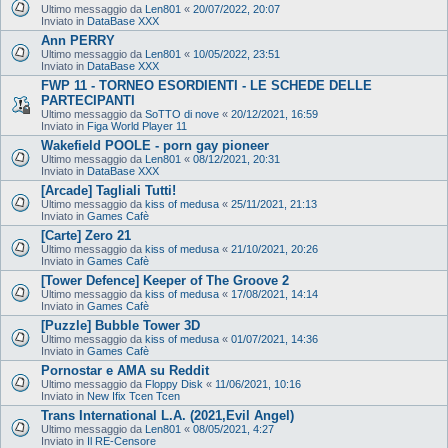
Ultimo messaggio da
Len801
«
20/07/2022, 20:07
Inviato in
DataBase XXX
Ann PERRY
Ultimo messaggio da
Len801
«
10/05/2022, 23:51
Inviato in
DataBase XXX
FWP 11 - TORNEO ESORDIENTI - LE SCHEDE DELLE
PARTECIPANTI
Ultimo messaggio da
SoTTO di nove
«
20/12/2021, 16:59
Inviato in
Figa World Player 11
Wakefield POOLE - porn gay pioneer
Ultimo messaggio da
Len801
«
08/12/2021, 20:31
Inviato in
DataBase XXX
[Arcade] Tagliali Tutti!
Ultimo messaggio da
kiss of medusa
«
25/11/2021, 21:13
Inviato in
Games Cafè
[Carte] Zero 21
Ultimo messaggio da
kiss of medusa
«
21/10/2021, 20:26
Inviato in
Games Cafè
[Tower Defence] Keeper of The Groove 2
Ultimo messaggio da
kiss of medusa
«
17/08/2021, 14:14
Inviato in
Games Cafè
[Puzzle] Bubble Tower 3D
Ultimo messaggio da
kiss of medusa
«
01/07/2021, 14:36
Inviato in
Games Cafè
Pornostar e AMA su Reddit
Ultimo messaggio da
Floppy Disk
«
11/06/2021, 10:16
Inviato in
New Ifix Tcen Tcen
Trans International L.A. (2021,Evil Angel)
Ultimo messaggio da
Len801
«
08/05/2021, 4:27
Inviato in
Il RE-Censore