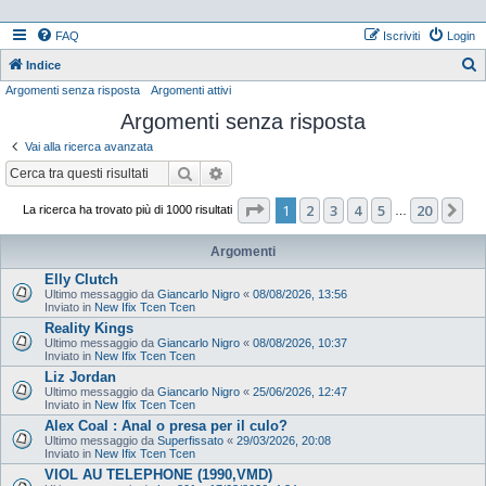
FAQ
Iscriviti
Login
Indice
Argomenti senza risposta
Argomenti attivi
e
Argomenti senza risposta
r
c
Vai alla ricerca avanzata
a
Cerca
Ricerca avanzata
Pagina
1
di
20
1
2
3
4
5
20
Pr
La ricerca ha trovato più di 1000 risultati
…
Argomenti
Elly Clutch
Ultimo messaggio da
Giancarlo Nigro
«
08/08/2026, 13:56
Inviato in
New Ifix Tcen Tcen
Reality Kings
Ultimo messaggio da
Giancarlo Nigro
«
08/08/2026, 10:37
Inviato in
New Ifix Tcen Tcen
Liz Jordan
Ultimo messaggio da
Giancarlo Nigro
«
25/06/2026, 12:47
Inviato in
New Ifix Tcen Tcen
Alex Coal : Anal o presa per il culo?
Ultimo messaggio da
Superfissato
«
29/03/2026, 20:08
Inviato in
New Ifix Tcen Tcen
VIOL AU TELEPHONE (1990,VMD)