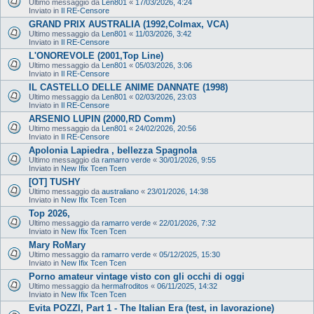
Ultimo messaggio da
Len801
«
17/03/2026, 4:24
Inviato in
Il RE-Censore
GRAND PRIX AUSTRALIA (1992,Colmax, VCA)
Ultimo messaggio da
Len801
«
11/03/2026, 3:42
Inviato in
Il RE-Censore
L'ONOREVOLE (2001,Top Line)
Ultimo messaggio da
Len801
«
05/03/2026, 3:06
Inviato in
Il RE-Censore
IL CASTELLO DELLE ANIME DANNATE (1998)
Ultimo messaggio da
Len801
«
02/03/2026, 23:03
Inviato in
Il RE-Censore
ARSENIO LUPIN (2000,RD Comm)
Ultimo messaggio da
Len801
«
24/02/2026, 20:56
Inviato in
Il RE-Censore
Apolonia Lapiedra , bellezza Spagnola
Ultimo messaggio da
ramarro verde
«
30/01/2026, 9:55
Inviato in
New Ifix Tcen Tcen
[OT] TUSHY
Ultimo messaggio da
australiano
«
23/01/2026, 14:38
Inviato in
New Ifix Tcen Tcen
Top 2026,
Ultimo messaggio da
ramarro verde
«
22/01/2026, 7:32
Inviato in
New Ifix Tcen Tcen
Mary RoMary
Ultimo messaggio da
ramarro verde
«
05/12/2025, 15:30
Inviato in
New Ifix Tcen Tcen
Porno amateur vintage visto con gli occhi di oggi
Ultimo messaggio da
hermafroditos
«
06/11/2025, 14:32
Inviato in
New Ifix Tcen Tcen
Evita POZZI, Part 1 - The Italian Era (test, in lavorazione)