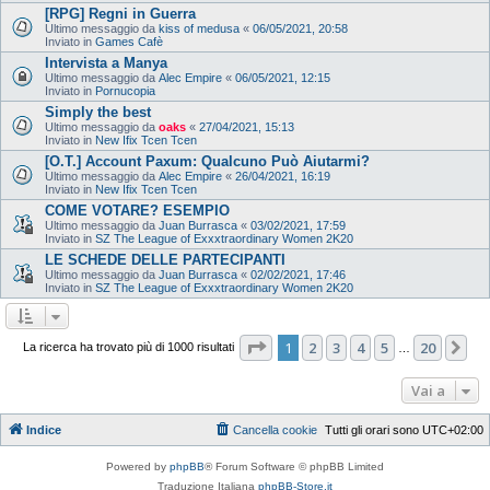
[RPG] Regni in Guerra
Ultimo messaggio da
kiss of medusa
«
06/05/2021, 20:58
Inviato in
Games Cafè
Intervista a Manya
Ultimo messaggio da
Alec Empire
«
06/05/2021, 12:15
Inviato in
Pornucopia
Simply the best
Ultimo messaggio da
oaks
«
27/04/2021, 15:13
Inviato in
New Ifix Tcen Tcen
[O.T.] Account Paxum: Qualcuno Può Aiutarmi?
Ultimo messaggio da
Alec Empire
«
26/04/2021, 16:19
Inviato in
New Ifix Tcen Tcen
COME VOTARE? ESEMPIO
Ultimo messaggio da
Juan Burrasca
«
03/02/2021, 17:59
Inviato in
SZ The League of Exxxtraordinary Women 2K20
LE SCHEDE DELLE PARTECIPANTI
Ultimo messaggio da
Juan Burrasca
«
02/02/2021, 17:46
Inviato in
SZ The League of Exxxtraordinary Women 2K20
Pagina
1
di
20
1
2
3
4
5
20
Pr
La ricerca ha trovato più di 1000 risultati
…
Vai a
Indice
Cancella cookie
Tutti gli orari sono
UTC+02:00
Powered by
phpBB
® Forum Software © phpBB Limited
Traduzione Italiana
phpBB-Store.it