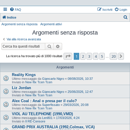
FAQ
Iscriviti
Login
Indice
Argomenti senza risposta
Argomenti attivi
e
Argomenti senza risposta
r
c
Vai alla ricerca avanzata
a
Cerca
Ricerca avanzata
Pagina
1
di
20
1
2
3
4
5
20
Pr
La ricerca ha trovato più di 1000 risultati
…
Argomenti
Reality Kings
Ultimo messaggio da
Giancarlo Nigro
«
08/08/2026, 10:37
Inviato in
New Ifix Tcen Tcen
Liz Jordan
Ultimo messaggio da
Giancarlo Nigro
«
25/06/2026, 12:47
Inviato in
New Ifix Tcen Tcen
Alex Coal : Anal o presa per il culo?
Ultimo messaggio da
Superfissato
«
29/03/2026, 20:08
Inviato in
New Ifix Tcen Tcen
VIOL AU TELEPHONE (1990,VMD)
Ultimo messaggio da
Len801
«
17/03/2026, 4:24
Inviato in
Il RE-Censore
GRAND PRIX AUSTRALIA (1992,Colmax, VCA)