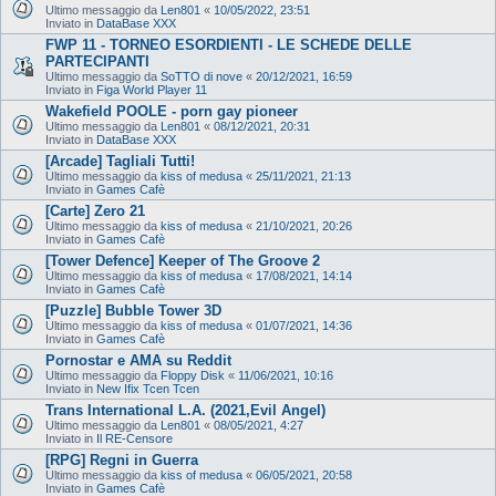
Ultimo messaggio da
Len801
«
10/05/2022, 23:51
Inviato in
DataBase XXX
FWP 11 - TORNEO ESORDIENTI - LE SCHEDE DELLE
PARTECIPANTI
Ultimo messaggio da
SoTTO di nove
«
20/12/2021, 16:59
Inviato in
Figa World Player 11
Wakefield POOLE - porn gay pioneer
Ultimo messaggio da
Len801
«
08/12/2021, 20:31
Inviato in
DataBase XXX
[Arcade] Tagliali Tutti!
Ultimo messaggio da
kiss of medusa
«
25/11/2021, 21:13
Inviato in
Games Cafè
[Carte] Zero 21
Ultimo messaggio da
kiss of medusa
«
21/10/2021, 20:26
Inviato in
Games Cafè
[Tower Defence] Keeper of The Groove 2
Ultimo messaggio da
kiss of medusa
«
17/08/2021, 14:14
Inviato in
Games Cafè
[Puzzle] Bubble Tower 3D
Ultimo messaggio da
kiss of medusa
«
01/07/2021, 14:36
Inviato in
Games Cafè
Pornostar e AMA su Reddit
Ultimo messaggio da
Floppy Disk
«
11/06/2021, 10:16
Inviato in
New Ifix Tcen Tcen
Trans International L.A. (2021,Evil Angel)
Ultimo messaggio da
Len801
«
08/05/2021, 4:27
Inviato in
Il RE-Censore
[RPG] Regni in Guerra
Ultimo messaggio da
kiss of medusa
«
06/05/2021, 20:58
Inviato in
Games Cafè