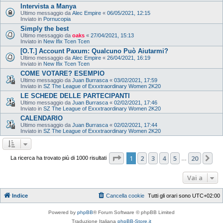
Intervista a Manya
Ultimo messaggio da
Alec Empire
«
06/05/2021, 12:15
Inviato in
Pornucopia
Simply the best
Ultimo messaggio da
oaks
«
27/04/2021, 15:13
Inviato in
New Ifix Tcen Tcen
[O.T.] Account Paxum: Qualcuno Può Aiutarmi?
Ultimo messaggio da
Alec Empire
«
26/04/2021, 16:19
Inviato in
New Ifix Tcen Tcen
COME VOTARE? ESEMPIO
Ultimo messaggio da
Juan Burrasca
«
03/02/2021, 17:59
Inviato in
SZ The League of Exxxtraordinary Women 2K20
LE SCHEDE DELLE PARTECIPANTI
Ultimo messaggio da
Juan Burrasca
«
02/02/2021, 17:46
Inviato in
SZ The League of Exxxtraordinary Women 2K20
CALENDARIO
Ultimo messaggio da
Juan Burrasca
«
02/02/2021, 17:44
Inviato in
SZ The League of Exxxtraordinary Women 2K20
Pagina
1
di
20
1
2
3
4
5
20
Pr
La ricerca ha trovato più di 1000 risultati
…
Vai a
Indice
Cancella cookie
Tutti gli orari sono
UTC+02:00
Powered by
phpBB
® Forum Software © phpBB Limited
Traduzione Italiana
phpBB-Store.it