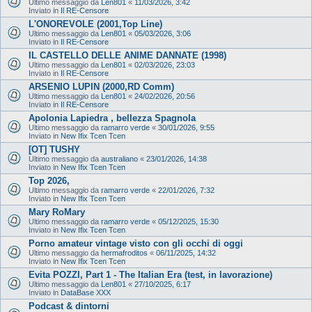
Ultimo messaggio da
Len801
«
11/03/2026, 3:42
Inviato in
Il RE-Censore
L'ONOREVOLE (2001,Top Line)
Ultimo messaggio da
Len801
«
05/03/2026, 3:06
Inviato in
Il RE-Censore
IL CASTELLO DELLE ANIME DANNATE (1998)
Ultimo messaggio da
Len801
«
02/03/2026, 23:03
Inviato in
Il RE-Censore
ARSENIO LUPIN (2000,RD Comm)
Ultimo messaggio da
Len801
«
24/02/2026, 20:56
Inviato in
Il RE-Censore
Apolonia Lapiedra , bellezza Spagnola
Ultimo messaggio da
ramarro verde
«
30/01/2026, 9:55
Inviato in
New Ifix Tcen Tcen
[OT] TUSHY
Ultimo messaggio da
australiano
«
23/01/2026, 14:38
Inviato in
New Ifix Tcen Tcen
Top 2026,
Ultimo messaggio da
ramarro verde
«
22/01/2026, 7:32
Inviato in
New Ifix Tcen Tcen
Mary RoMary
Ultimo messaggio da
ramarro verde
«
05/12/2025, 15:30
Inviato in
New Ifix Tcen Tcen
Porno amateur vintage visto con gli occhi di oggi
Ultimo messaggio da
hermafroditos
«
06/11/2025, 14:32
Inviato in
New Ifix Tcen Tcen
Evita POZZI, Part 1 - The Italian Era (test, in lavorazione)
Ultimo messaggio da
Len801
«
27/10/2025, 6:17
Inviato in
DataBase XXX
Podcast & dintorni