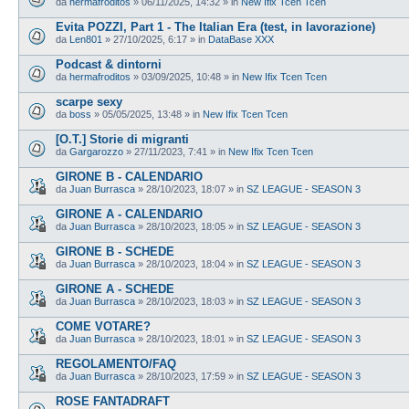
da
hermafroditos
»
06/11/2025, 14:32
» in
New Ifix Tcen Tcen
Evita POZZI, Part 1 - The Italian Era (test, in lavorazione)
da
Len801
»
27/10/2025, 6:17
» in
DataBase XXX
Podcast & dintorni
da
hermafroditos
»
03/09/2025, 10:48
» in
New Ifix Tcen Tcen
scarpe sexy
da
boss
»
05/05/2025, 13:48
» in
New Ifix Tcen Tcen
[O.T.] Storie di migranti
da
Gargarozzo
»
27/11/2023, 7:41
» in
New Ifix Tcen Tcen
GIRONE B - CALENDARIO
da
Juan Burrasca
»
28/10/2023, 18:07
» in
SZ LEAGUE - SEASON 3
GIRONE A - CALENDARIO
da
Juan Burrasca
»
28/10/2023, 18:05
» in
SZ LEAGUE - SEASON 3
GIRONE B - SCHEDE
da
Juan Burrasca
»
28/10/2023, 18:04
» in
SZ LEAGUE - SEASON 3
GIRONE A - SCHEDE
da
Juan Burrasca
»
28/10/2023, 18:03
» in
SZ LEAGUE - SEASON 3
COME VOTARE?
da
Juan Burrasca
»
28/10/2023, 18:01
» in
SZ LEAGUE - SEASON 3
REGOLAMENTO/FAQ
da
Juan Burrasca
»
28/10/2023, 17:59
» in
SZ LEAGUE - SEASON 3
ROSE FANTADRAFT