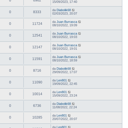
0
6962
15/09/2023, 17:40
da
Diabolik68
0
8333
02/03/2023, 20:07
da
Juan Burrasca
0
11724
08/10/2022, 19:09
da
Juan Burrasca
0
12541
08/10/2022, 19:03
da
Juan Burrasca
0
12147
08/10/2022, 19:01
da
Juan Burrasca
0
11591
08/10/2022, 18:59
da
Diabolik68
0
8716
29/09/2022, 17:07
da
Len801
0
11090
19/09/2022, 22:45
da
Len801
0
10014
15/09/2022, 23:24
da
Diabolik68
0
6736
11/08/2022, 22:24
da
Len801
0
10285
20/07/2022, 20:07
da
Len801