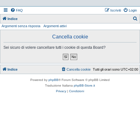
FAQ
Iscriviti
Login
Indice
Argomenti senza risposta
Argomenti attivi
e
r
Cancella cookie
c
Sei sicuro di volere cancellare tutti i cookie di questa Board?
a
Indice
Cancella cookie
Tutti gli orari sono
UTC+02:00
Powered by
phpBB
® Forum Software © phpBB Limited
Traduzione Italiana
phpBB-Store.it
Privacy
|
Condizioni