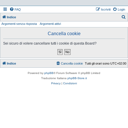
FAQ
Iscriviti
Login
Indice
Argomenti senza risposta
Argomenti attivi
e
r
Cancella cookie
c
Sei sicuro di volere cancellare tutti i cookie di questa Board?
a
Indice
Cancella cookie
Tutti gli orari sono
UTC+02:00
Powered by
phpBB
® Forum Software © phpBB Limited
Traduzione Italiana
phpBB-Store.it
Privacy
|
Condizioni