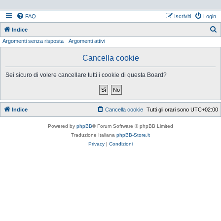
FAQ
Iscriviti
Login
Indice
Argomenti senza risposta
Argomenti attivi
e
r
Cancella cookie
c
Sei sicuro di volere cancellare tutti i cookie di questa Board?
a
Indice
Cancella cookie
Tutti gli orari sono
UTC+02:00
Powered by
phpBB
® Forum Software © phpBB Limited
Traduzione Italiana
phpBB-Store.it
Privacy
|
Condizioni