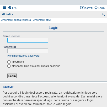
FAQ
Iscriviti
Login
Indice
Argomenti senza risposta
Argomenti attivi
e
r
Login
c
Nome utente:
a
Password:
Ho dimenticato la password
Ricordami
Nascondi il mio stato per questa sessione
ISCRIVITI
Per eseguire il login devi essere registrato. La registrazione richiede solo
pochi secondi e garantisce l’accesso alle funzioni avanzate. L’amministratore
può anche dare permessi speciali agli utenti. Prima di eseguire il login
assicurati di aver letto i termini d’uso e le varie regole.