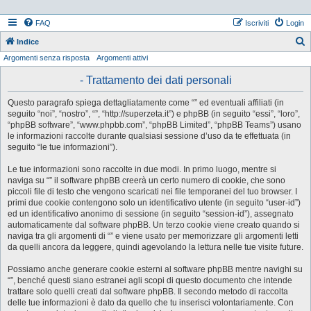
FAQ
Iscriviti
Login
Indice
Argomenti senza risposta
Argomenti attivi
e
r
- Trattamento dei dati personali
c
Questo paragrafo spiega dettagliatamente come “” ed eventuali affiliati (in
a
seguito “noi”, “nostro”, “”, “http://superzeta.it”) e phpBB (in seguito “essi”, “loro”,
“phpBB software”, “www.phpbb.com”, “phpBB Limited”, “phpBB Teams”) usano
le informazioni raccolte durante qualsiasi sessione d’uso da te effettuata (in
seguito “le tue informazioni”).
Le tue informazioni sono raccolte in due modi. In primo luogo, mentre si
naviga su “” il software phpBB creerà un certo numero di cookie, che sono
piccoli file di testo che vengono scaricati nei file temporanei del tuo browser. I
primi due cookie contengono solo un identificativo utente (in seguito “user-id”)
ed un identificativo anonimo di sessione (in seguito “session-id”), assegnato
automaticamente dal software phpBB. Un terzo cookie viene creato quando si
naviga tra gli argomenti di “” e viene usato per memorizzare gli argomenti letti
da quelli ancora da leggere, quindi agevolando la lettura nelle tue visite future.
Possiamo anche generare cookie esterni al software phpBB mentre navighi su
“”, benché questi siano estranei agli scopi di questo documento che intende
trattare solo quelli creati dal software phpBB. Il secondo metodo di raccolta
delle tue informazioni è dato da quello che tu inserisci volontariamente. Con