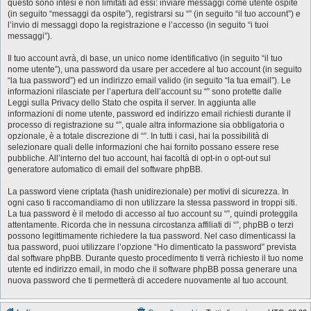
questo sono intesi e non limitati ad essi: inviare messaggi come utente ospite
(in seguito “messaggi da ospite”), registrarsi su “” (in seguito “il tuo account”) e
l’invio di messaggi dopo la registrazione e l’accesso (in seguito “i tuoi
messaggi”).
Il tuo account avrà, di base, un unico nome identificativo (in seguito “il tuo
nome utente”), una password da usare per accedere al tuo account (in seguito
“la tua password”) ed un indirizzo email valido (in seguito “la tua email”). Le
informazioni rilasciate per l’apertura dell’account su “” sono protette dalle
Leggi sulla Privacy dello Stato che ospita il server. In aggiunta alle
informazioni di nome utente, password ed indirizzo email richiesti durante il
processo di registrazione su “”, quale altra informazione sia obbligatoria o
opzionale, è a totale discrezione di “”. In tutti i casi, hai la possibilità di
selezionare quali delle informazioni che hai fornito possano essere rese
pubbliche. All’interno del tuo account, hai facoltà di opt-in o opt-out sul
generatore automatico di email del software phpBB.
La password viene criptata (hash unidirezionale) per motivi di sicurezza. In
ogni caso ti raccomandiamo di non utilizzare la stessa password in troppi siti.
La tua password è il metodo di accesso al tuo account su “”, quindi proteggila
attentamente. Ricorda che in nessuna circostanza affiliati di “”, phpBB o terzi
possono legittimamente richiedere la tua password. Nel caso dimenticassi la
tua password, puoi utilizzare l’opzione “Ho dimenticato la password” prevista
dal software phpBB. Durante questo procedimento ti verrà richiesto il tuo nome
utente ed indirizzo email, in modo che il software phpBB possa generare una
nuova password che ti permetterà di accedere nuovamente al tuo account.