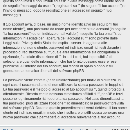
questo sono intesi e non limitati ad essi: inviare messaggi come utente ospite
(in seguito “messaggi da ospite”), registrarsi su “” (in seguito “il tuo account”) e
l’invio di messaggi dopo la registrazione e l’accesso (in seguito “i tuoi
messaggi”).
Il tuo account avrà, di base, un unico nome identificativo (in seguito “il tuo
nome utente”), una password da usare per accedere al tuo account (in seguito
“la tua password”) ed un indirizzo email valido (in seguito “la tua email”). Le
informazioni rilasciate per l’apertura dell’account su “” sono protette dalle
Leggi sulla Privacy dello Stato che ospita il server. In aggiunta alle
informazioni di nome utente, password ed indirizzo email richiesti durante il
processo di registrazione su “”, quale altra informazione sia obbligatoria o
opzionale, è a totale discrezione di “”. In tutti i casi, hai la possibilità di
selezionare quali delle informazioni che hai fornito possano essere rese
pubbliche. All’interno del tuo account, hai facoltà di opt-in o opt-out sul
generatore automatico di email del software phpBB.
La password viene criptata (hash unidirezionale) per motivi di sicurezza. In
ogni caso ti raccomandiamo di non utilizzare la stessa password in troppi siti.
La tua password è il metodo di accesso al tuo account su “”, quindi proteggila
attentamente. Ricorda che in nessuna circostanza affiliati di “”, phpBB o terzi
possono legittimamente richiedere la tua password. Nel caso dimenticassi la
tua password, puoi utilizzare l’opzione “Ho dimenticato la password” prevista
dal software phpBB. Durante questo procedimento ti verrà richiesto il tuo nome
utente ed indirizzo email, in modo che il software phpBB possa generare una
nuova password che ti permetterà di accedere nuovamente al tuo account.