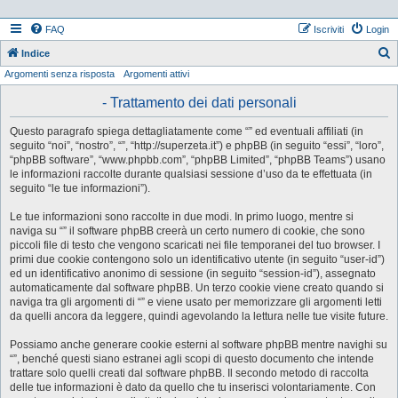
FAQ
Iscriviti
Login
Indice
Argomenti senza risposta
Argomenti attivi
e
r
- Trattamento dei dati personali
c
Questo paragrafo spiega dettagliatamente come “” ed eventuali affiliati (in
a
seguito “noi”, “nostro”, “”, “http://superzeta.it”) e phpBB (in seguito “essi”, “loro”,
“phpBB software”, “www.phpbb.com”, “phpBB Limited”, “phpBB Teams”) usano
le informazioni raccolte durante qualsiasi sessione d’uso da te effettuata (in
seguito “le tue informazioni”).
Le tue informazioni sono raccolte in due modi. In primo luogo, mentre si
naviga su “” il software phpBB creerà un certo numero di cookie, che sono
piccoli file di testo che vengono scaricati nei file temporanei del tuo browser. I
primi due cookie contengono solo un identificativo utente (in seguito “user-id”)
ed un identificativo anonimo di sessione (in seguito “session-id”), assegnato
automaticamente dal software phpBB. Un terzo cookie viene creato quando si
naviga tra gli argomenti di “” e viene usato per memorizzare gli argomenti letti
da quelli ancora da leggere, quindi agevolando la lettura nelle tue visite future.
Possiamo anche generare cookie esterni al software phpBB mentre navighi su
“”, benché questi siano estranei agli scopi di questo documento che intende
trattare solo quelli creati dal software phpBB. Il secondo metodo di raccolta
delle tue informazioni è dato da quello che tu inserisci volontariamente. Con