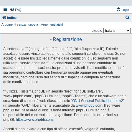
FAQ
Login
Indice
Argomenti senza risposta
Argomenti attivi
e
Lingua:
r
- Registrazione
c
a
Accedendo a “” (in seguito “noi”, “nostro”, “”, “http://superzeta.it”), l’utente
accetta di essere vincolato legalmente alle seguenti condizioni d’uso. Se non
accetti di essere limitato legalmente dalle condizioni d’uso seguenti non
utilizzare i servizi offerti da “”. Le condizioni d’uso possono cambiare in
qualunque momento, sarà nostra premura avvisarti di tali modifiche, benché
sia opportuno controllare con frequenza queste pagine per eventuali
modifiche, dato che l’uso dei servizi di “” implica la completa accettazione
delle condizioni d’uso.
“” utilizza il sistema phpBB (in seguito “loro”, “phpBB software”,
“www.phpbb.com”, “phpBB Limited”, “phpBB Teams”) che è un software per la
creazione di comunità web rilasciata sotto “
GNU General Public License v2
”
(in seguito “GPL”) liberamente scaricabile da
www.phpbb.com
. Il software
phpBB facilita le aree di discussione internet; phpBB Limited non è
responsabile dei contenuti e della gestione. Per ulteriori informazioni su
phpBB:
https://www.phpbb.com
.
Accetti di non inviare alcun tipo di offesa, oscenità, volgarità, calunnia,