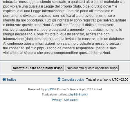
minaccia, messaggio a sfondo sessuale, o qualsiasi altro tipo di materiale che
può violare una qualsiasi Legge del proprio Stato, o dello Stato dove “” è
ospitato, o di una Legge internazionale. Fare ciò porta all’immediato e
permanente divieto di accesso, con notifica al tuo provider Internet se è
ritenuto da noi opportuno. Tutti gli indirizzi IP sono registrati per salvaguardare
e rinforzare queste condizioni. Accetti che “” abbia il diritto di rimuovere,
riscrivere, spostare o chiudere qualsiasi argomento in qualsiasi momento lo
ritenga necessario. Come fruitore di questo servizio, accetti che ogni
informazione (dato personale) tu abbia inviato sia conservata in un database.
Al contempo queste informazioni non saranno divulgate a nessuno senza il
tuo consenso, né “” o phpBB sono da ritenersi responsabili per qualsiasi
violazione al sistema che possa compromettere queste informazioni.
Indice
Cancella cookie
Tutti gli orari sono
UTC+02:00
Powered by
phpBB
® Forum Software © phpBB Limited
Traduzione Italiana
phpBB-Store.it
Privacy
|
Condizioni