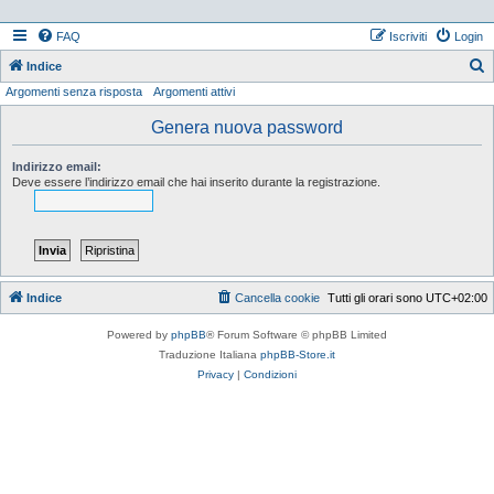
FAQ
Iscriviti
Login
Indice
Argomenti senza risposta
Argomenti attivi
e
r
Genera nuova password
c
Indirizzo email:
a
Deve essere l’indirizzo email che hai inserito durante la registrazione.
Indice
Cancella cookie
Tutti gli orari sono
UTC+02:00
Powered by
phpBB
® Forum Software © phpBB Limited
Traduzione Italiana
phpBB-Store.it
Privacy
|
Condizioni