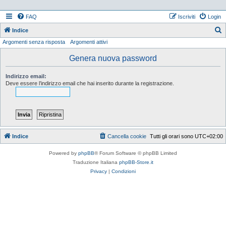
FAQ
Iscriviti
Login
Indice
Argomenti senza risposta
Argomenti attivi
e
r
Genera nuova password
c
Indirizzo email:
a
Deve essere l’indirizzo email che hai inserito durante la registrazione.
Indice
Cancella cookie
Tutti gli orari sono
UTC+02:00
Powered by
phpBB
® Forum Software © phpBB Limited
Traduzione Italiana
phpBB-Store.it
Privacy
|
Condizioni