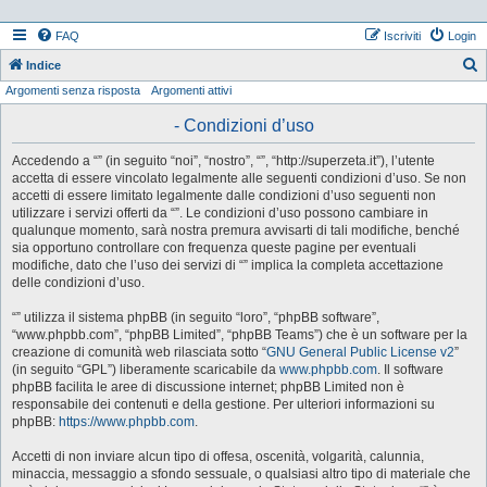
FAQ
Iscriviti
Login
Indice
Argomenti senza risposta
Argomenti attivi
e
r
- Condizioni d’uso
c
Accedendo a “” (in seguito “noi”, “nostro”, “”, “http://superzeta.it”), l’utente
a
accetta di essere vincolato legalmente alle seguenti condizioni d’uso. Se non
accetti di essere limitato legalmente dalle condizioni d’uso seguenti non
utilizzare i servizi offerti da “”. Le condizioni d’uso possono cambiare in
qualunque momento, sarà nostra premura avvisarti di tali modifiche, benché
sia opportuno controllare con frequenza queste pagine per eventuali
modifiche, dato che l’uso dei servizi di “” implica la completa accettazione
delle condizioni d’uso.
“” utilizza il sistema phpBB (in seguito “loro”, “phpBB software”,
“www.phpbb.com”, “phpBB Limited”, “phpBB Teams”) che è un software per la
creazione di comunità web rilasciata sotto “
GNU General Public License v2
”
(in seguito “GPL”) liberamente scaricabile da
www.phpbb.com
. Il software
phpBB facilita le aree di discussione internet; phpBB Limited non è
responsabile dei contenuti e della gestione. Per ulteriori informazioni su
phpBB:
https://www.phpbb.com
.
Accetti di non inviare alcun tipo di offesa, oscenità, volgarità, calunnia,
minaccia, messaggio a sfondo sessuale, o qualsiasi altro tipo di materiale che