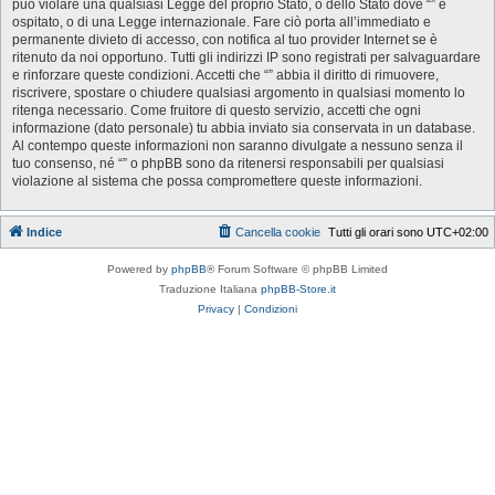
può violare una qualsiasi Legge del proprio Stato, o dello Stato dove “” è
ospitato, o di una Legge internazionale. Fare ciò porta all’immediato e
permanente divieto di accesso, con notifica al tuo provider Internet se è
ritenuto da noi opportuno. Tutti gli indirizzi IP sono registrati per salvaguardare
e rinforzare queste condizioni. Accetti che “” abbia il diritto di rimuovere,
riscrivere, spostare o chiudere qualsiasi argomento in qualsiasi momento lo
ritenga necessario. Come fruitore di questo servizio, accetti che ogni
informazione (dato personale) tu abbia inviato sia conservata in un database.
Al contempo queste informazioni non saranno divulgate a nessuno senza il
tuo consenso, né “” o phpBB sono da ritenersi responsabili per qualsiasi
violazione al sistema che possa compromettere queste informazioni.
Indice
Cancella cookie
Tutti gli orari sono
UTC+02:00
Powered by
phpBB
® Forum Software © phpBB Limited
Traduzione Italiana
phpBB-Store.it
Privacy
|
Condizioni