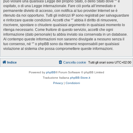
può violare una qualsiasi Legge del proprio Stato, o dello Stato dove “” è
ospitato, o di una Legge internazionale. Fare ciò porta all’immediato e
permanente divieto di accesso, con notifica al tuo provider Internet se è
ritenuto da noi opportuno. Tutti gli indirizzi IP sono registrati per salvaguardare
e rinforzare queste condizioni. Accetti che “” abbia il diritto di rimuovere,
riscrivere, spostare o chiudere qualsiasi argomento in qualsiasi momento lo
ritenga necessario. Come fruitore di questo servizio, accetti che ogni
informazione (dato personale) tu abbia inviato sia conservata in un database.
Al contempo queste informazioni non saranno divulgate a nessuno senza il
tuo consenso, né “” o phpBB sono da ritenersi responsabili per qualsiasi
violazione al sistema che possa compromettere queste informazioni.
Indice
Cancella cookie
Tutti gli orari sono
UTC+02:00
Powered by
phpBB
® Forum Software © phpBB Limited
Traduzione Italiana
phpBB-Store.it
Privacy
|
Condizioni