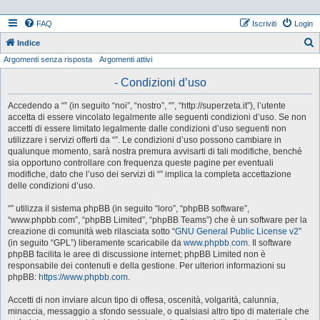
FAQ
Iscriviti
Login
Indice
Argomenti senza risposta
Argomenti attivi
e
r
- Condizioni d’uso
c
Accedendo a “” (in seguito “noi”, “nostro”, “”, “http://superzeta.it”), l’utente
a
accetta di essere vincolato legalmente alle seguenti condizioni d’uso. Se non
accetti di essere limitato legalmente dalle condizioni d’uso seguenti non
utilizzare i servizi offerti da “”. Le condizioni d’uso possono cambiare in
qualunque momento, sarà nostra premura avvisarti di tali modifiche, benché
sia opportuno controllare con frequenza queste pagine per eventuali
modifiche, dato che l’uso dei servizi di “” implica la completa accettazione
delle condizioni d’uso.
“” utilizza il sistema phpBB (in seguito “loro”, “phpBB software”,
“www.phpbb.com”, “phpBB Limited”, “phpBB Teams”) che è un software per la
creazione di comunità web rilasciata sotto “
GNU General Public License v2
”
(in seguito “GPL”) liberamente scaricabile da
www.phpbb.com
. Il software
phpBB facilita le aree di discussione internet; phpBB Limited non è
responsabile dei contenuti e della gestione. Per ulteriori informazioni su
phpBB:
https://www.phpbb.com
.
Accetti di non inviare alcun tipo di offesa, oscenità, volgarità, calunnia,
minaccia, messaggio a sfondo sessuale, o qualsiasi altro tipo di materiale che