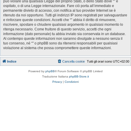
può violare una qualsiasi Legge del proprio Stato, o dello Stato dove “” è
ospitato, o di una Legge internazionale. Fare ciò porta all’immediato e
permanente divieto di accesso, con notifica al tuo provider Internet se è
ritenuto da noi opportuno. Tutti gli indirizzi IP sono registrati per salvaguardare
e rinforzare queste condizioni. Accetti che “” abbia il diritto di rimuovere,
riscrivere, spostare o chiudere qualsiasi argomento in qualsiasi momento lo
ritenga necessario. Come fruitore di questo servizio, accetti che ogni
informazione (dato personale) tu abbia inviato sia conservata in un database.
Al contempo queste informazioni non saranno divulgate a nessuno senza il
tuo consenso, né “” o phpBB sono da ritenersi responsabili per qualsiasi
violazione al sistema che possa compromettere queste informazioni.
Indice
Cancella cookie
Tutti gli orari sono
UTC+02:00
Powered by
phpBB
® Forum Software © phpBB Limited
Traduzione Italiana
phpBB-Store.it
Privacy
|
Condizioni