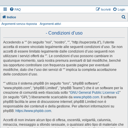
FAQ
Iscriviti
Login
Indice
Argomenti senza risposta
Argomenti attivi
e
r
- Condizioni d’uso
c
Accedendo a “” (in seguito “noi”, “nostro”, “”, “http://superzeta.it”), l’utente
a
accetta di essere vincolato legalmente alle seguenti condizioni d’uso. Se non
accetti di essere limitato legalmente dalle condizioni d’uso seguenti non
utilizzare i servizi offerti da “”. Le condizioni d’uso possono cambiare in
qualunque momento, sarà nostra premura avvisarti di tali modifiche, benché
sia opportuno controllare con frequenza queste pagine per eventuali
modifiche, dato che l’uso dei servizi di “” implica la completa accettazione
delle condizioni d’uso.
“” utilizza il sistema phpBB (in seguito “loro”, “phpBB software”,
“www.phpbb.com”, “phpBB Limited”, “phpBB Teams”) che è un software per la
creazione di comunità web rilasciata sotto “
GNU General Public License v2
”
(in seguito “GPL”) liberamente scaricabile da
www.phpbb.com
. Il software
phpBB facilita le aree di discussione internet; phpBB Limited non è
responsabile dei contenuti e della gestione. Per ulteriori informazioni su
phpBB:
https://www.phpbb.com
.
Accetti di non inviare alcun tipo di offesa, oscenità, volgarità, calunnia,
minaccia, messaggio a sfondo sessuale, o qualsiasi altro tipo di materiale che