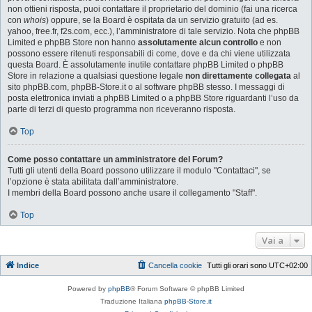
non ottieni risposta, puoi contattare il proprietario del dominio (fai una ricerca
con
whois
) oppure, se la Board è ospitata da un servizio gratuito (ad es.
yahoo, free.fr, f2s.com, ecc.), l’amministratore di tale servizio. Nota che phpBB
Limited e phpBB Store non hanno
assolutamente alcun controllo
e non
possono essere ritenuti responsabili di come, dove e da chi viene utilizzata
questa Board. È assolutamente inutile contattare phpBB Limited o phpBB
Store in relazione a qualsiasi questione legale
non direttamente collegata
al
sito phpBB.com, phpBB-Store.it o al software phpBB stesso. I messaggi di
posta elettronica inviati a phpBB Limited o a phpBB Store riguardanti l’uso da
parte di terzi di questo programma non riceveranno risposta.
Top
Come posso contattare un amministratore del Forum?
Tutti gli utenti della Board possono utilizzare il modulo "Contattaci", se
l’opzione è stata abilitata dall’amministratore.
I membri della Board possono anche usare il collegamento "Staff".
Top
Vai a
Indice
Cancella cookie
Tutti gli orari sono
UTC+02:00
Powered by
phpBB
® Forum Software © phpBB Limited
Traduzione Italiana
phpBB-Store.it