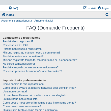
FAQ
Iscriviti
Login
Indice
Argomenti senza risposta
Argomenti attivi
e
FAQ (Domande Frequenti)
r
c
Connessione e registrazione
a
Perché devo registrarmi?
Che cosa è COPPA?
Perché non riesco a registrarmi?
Mi sono registrato ma non riesco a connettermi!
Perché non riesco a connettermi?
Mi sono registrato tempo fa, ma non riesco più a connettermi?!
Ho perso la mia password!
Perché vengo disconnesso automaticamente?
Che cosa provoca il comando “Cancella cookie”?
Impostazioni e preferenze utente
Come cambio le mie impostazioni?
Come posso evitare di apparire nella lista degli utenti in linea?
L’ora non è corretta!
Ho cambiato il fuso orario ma l’ora è ancora sbagliata
La mia lingua non è nella lista!
Come posso mostrare un’immagine sotto il mio nome utente?
Come posso inserire un avatar?
Qual è il mio livello e come faccio a cambiarlo?