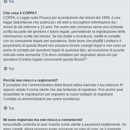
Top
Che cosa è COPPA?
COPPA, o Legge sulla Privacy per la protezione dei minori del 1998, è una
legge statunitense che autorizza i siti web a raccogliere informazioni da i
minori di età inferiore a 13 anni. Per avere tale consenso serve una richiesta
scritta da parte del genitore o tutore legale, permettendo la registrazione delle
informazioni scritte dal minore. Se hai dubbi o incertezze, mettiti in contatto
con un consulente legale per assistenza. Nota bene che phpBB Limited e il
proprietario di questa Board non possono fornire consigli legali e non sono un
punto di contatto per questioni legali di qualsiasi tipo, ad eccezione di quanto
indicato nella domanda “Chi devo contattare per segnalare abusi e/o per
questioni d’ordine legale concernenti questa Board?”.
Top
Perché non riesco a registrarmi?
È possibile che l’amministratore della Board abbia bannato il tuo indirizzo IP
oppure vietato il nome utente che stai tentando di registrare. Può anche aver
disabilitato le registrazioni per impedire ai nuovi visitatori di registrarsi.
Contatta un amministratore per avere assistenza.
Top
Mi sono registrato ma non riesco a connettermi!
Innanzitutto controlla di aver inserito nome utente e password esattamente. Se
sono corretti, allora possono esser successe un paio di cose: se il supporto