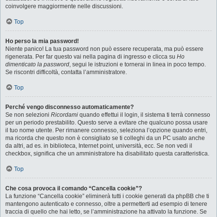
coinvolgere maggiormente nelle discussioni.
Top
Ho perso la mia password!
Niente panico! La tua password non può essere recuperata, ma può essere
rigenerata. Per far questo vai nella pagina di ingresso e clicca su
Ho
dimenticato la password
, segui le istruzioni e tornerai in linea in poco tempo.
Se riscontri difficoltà, contatta l’amministratore.
Top
Perché vengo disconnesso automaticamente?
Se non selezioni
Ricordami
quando effettui il login, il sistema ti terrà connesso
per un periodo prestabilito. Questo serve a evitare che qualcuno possa usare
il tuo nome utente. Per rimanere connesso, seleziona l’opzione quando entri,
ma ricorda che questo non è consigliato se ti colleghi da un PC usato anche
da altri, ad es. in biblioteca, Internet point, università, ecc. Se non vedi il
checkbox, significa che un amministratore ha disabilitato questa caratteristica.
Top
Che cosa provoca il comando “Cancella cookie”?
La funzione “Cancella cookie” eliminerà tutti i cookie generati da phpBB che ti
mantengono autenticato e connesso, oltre a permetterti ad esempio di tenere
traccia di quello che hai letto, se l’amministrazione ha attivato la funzione. Se