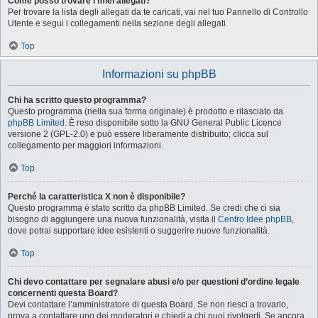
Come posso trovare i miei allegati?
Per trovare la lista degli allegati da te caricati, vai nel tuo Pannello di Controllo
Utente e segui i collegamenti nella sezione degli allegati.
Top
Informazioni su phpBB
Chi ha scritto questo programma?
Questo programma (nella sua forma originale) è prodotto e rilasciato da
phpBB Limited
. È reso disponibile sotto la GNU General Public Licence
versione 2 (GPL-2.0) e può essere liberamente distribuito; clicca sul
collegamento per maggiori informazioni.
Top
Perché la caratteristica X non è disponibile?
Questo programma è stato scritto da phpBB Limited. Se credi che ci sia
bisogno di aggiungere una nuova funzionalità, visita il
Centro Idee phpBB
,
dove potrai supportare idee esistenti o suggerire nuove funzionalità.
Top
Chi devo contattare per segnalare abusi e/o per questioni d’ordine legale
concernenti questa Board?
Devi contattare l’amministratore di questa Board. Se non riesci a trovarlo,
prova a contattare uno dei moderatori e chiedi a chi puoi rivolgerti. Se ancora