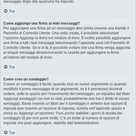
messaggio dopo che qualcuno ha risposto.
Top
Come aggiungo una firma ai miei messaggi?
Per aggiungere una firma ad un messaggio devi prima crearne una tramite il
Pannello di Controllo Utente. Una volta creata, è possibile selezionare
l’opzione
Aggiungi la firma
nel modulo di invio. È inoltre possibile aggiungere
una firma a tutti i tuoi messaggi selezionando l’apposita voce nel Pannello di
Controllo Utente. Se lo si fa, è possibile evitare che una firma venga aggiunta
ai singoli messaggi deselezionando la casella per aggiungere la firma
all’interno del modulo di invio.
Top
Come creo un sondaggio?
Creare un sondaggio è facile: quando inizi un nuovo argomento (o quando
modifichi il primo messaggio di un argomento, se ti è permesso) dovresti
vedere, sotto lo spazio per l’inserimento del messaggio, un riquadro dal titolo
Aggiungi sondaggio
(se non lo vedi, probabilmente non hai il diritto di creare
sondaggi). Basta inserire un titolo per il sondaggio e almeno due opzioni di
risposta (per inserire un’opzione di risposta, scrivila nell’apposito spazio e
clicca su
Aggiungi un’opzione
). Puoi anche stabilire i giorni di durata del
sondaggio (0 per non porre limiti). C’è un limite al numero di opzioni di
risposta che puoi aggiungere, stabilito dall’amministratore.
Top