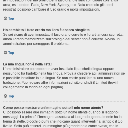
le impostazioni del tuo profilo per il fuso orario e farlo coincidere con la tua
area, es. London, Paris, New York, Sydney, ecc. Nota che solo gli utenti
registrati possono cambiare il fuso orario e molte impostazioni.
Top
Ho cambiato il fuso orario ma l’ora è ancora sbagliata
Se sei sicuro di aver impostato il fuso orario corretto e l’ora è ancora scorretta,
allora l’orario memorizzato sull’orologio del server non è corretto. Avvisa un
amministratore per correggere il problema.
Top
La mia lingua non è nella lista!
L’amministratore potrebbe non aver installato il pacchetto lingua oppure
nessuno lo ha tradotto nella tua lingua. Prova a chiedere agli amministratori se
è possibile installare la tua lingua. Se non esiste puoi fare tu una nuova
traduzione. Puoi trovare altre informazioni sul sito di phpBB Limited (trovi il
collegamento in fondo ad ogni pagina).
Top
Come posso mostrare un’immagine sotto il mio nome utente?
Ci possono essere due immagini sotto un nome utente quando si leggono i
messaggi. La prima è l’immagine associata al tuo grado, generalmente ha la
forma di stelle, blocchi o punti che indicano quanti interventi hai scritto o il tuo
livello. Sotto può esserci un’immagine più grande nota come avatar, che in