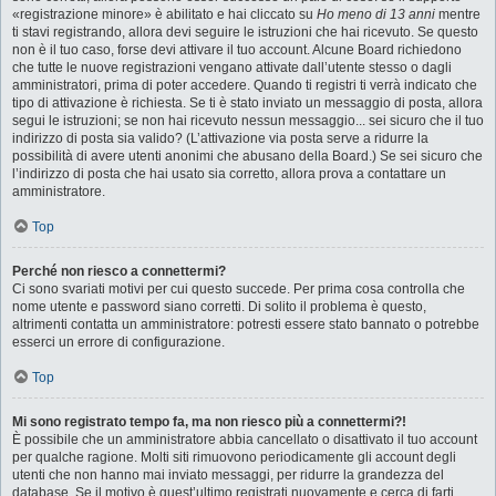
«registrazione minore» è abilitato e hai cliccato su
Ho meno di 13 anni
mentre
ti stavi registrando, allora devi seguire le istruzioni che hai ricevuto. Se questo
non è il tuo caso, forse devi attivare il tuo account. Alcune Board richiedono
che tutte le nuove registrazioni vengano attivate dall’utente stesso o dagli
amministratori, prima di poter accedere. Quando ti registri ti verrà indicato che
tipo di attivazione è richiesta. Se ti è stato inviato un messaggio di posta, allora
segui le istruzioni; se non hai ricevuto nessun messaggio... sei sicuro che il tuo
indirizzo di posta sia valido? (L’attivazione via posta serve a ridurre la
possibilità di avere utenti anonimi che abusano della Board.) Se sei sicuro che
l’indirizzo di posta che hai usato sia corretto, allora prova a contattare un
amministratore.
Top
Perché non riesco a connettermi?
Ci sono svariati motivi per cui questo succede. Per prima cosa controlla che
nome utente e password siano corretti. Di solito il problema è questo,
altrimenti contatta un amministratore: potresti essere stato bannato o potrebbe
esserci un errore di configurazione.
Top
Mi sono registrato tempo fa, ma non riesco più a connettermi?!
È possibile che un amministratore abbia cancellato o disattivato il tuo account
per qualche ragione. Molti siti rimuovono periodicamente gli account degli
utenti che non hanno mai inviato messaggi, per ridurre la grandezza del
database. Se il motivo è quest’ultimo registrati nuovamente e cerca di farti