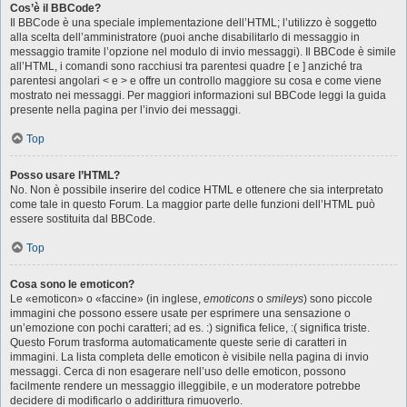
Cos’è il BBCode?
Il BBCode è una speciale implementazione dell’HTML; l’utilizzo è soggetto
alla scelta dell’amministratore (puoi anche disabilitarlo di messaggio in
messaggio tramite l’opzione nel modulo di invio messaggi). Il BBCode è simile
all’HTML, i comandi sono racchiusi tra parentesi quadre [ e ] anziché tra
parentesi angolari < e > e offre un controllo maggiore su cosa e come viene
mostrato nei messaggi. Per maggiori informazioni sul BBCode leggi la guida
presente nella pagina per l’invio dei messaggi.
Top
Posso usare l’HTML?
No. Non è possibile inserire del codice HTML e ottenere che sia interpretato
come tale in questo Forum. La maggior parte delle funzioni dell’HTML può
essere sostituita dal BBCode.
Top
Cosa sono le emoticon?
Le «emoticon» o «faccine» (in inglese,
emoticons
o
smileys
) sono piccole
immagini che possono essere usate per esprimere una sensazione o
un’emozione con pochi caratteri; ad es. :) significa felice, :( significa triste.
Questo Forum trasforma automaticamente queste serie di caratteri in
immagini. La lista completa delle emoticon è visibile nella pagina di invio
messaggi. Cerca di non esagerare nell’uso delle emoticon, possono
facilmente rendere un messaggio illeggibile, e un moderatore potrebbe
decidere di modificarlo o addirittura rimuoverlo.