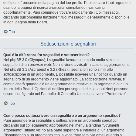
dell’utente” presente nella pagina del tuo profilo. Puoi cercare i tuoi argomenti,
usando la pagina di ricerca avanzata, compilando i vari campi
opportunamente. Puoi comunque trovare rapidamente i tuoi messaggi,
cliccando sull’omonima funzione “I tuoi messaggi”, generalmente disponibile
in ogni pagina della Board.
Top
Sottoscrizioni e segnalibri
Qual è la differenza fra segnalibri e sottoscrizioni?
Nel phpBB 3.0 (Olympus), i segnalibri lavorano in modo molto simile ai
segnalibri di un browser web. Non si viene avvisati in caso di aggiornamento.
Nel phpBB 3.1 (Ascraeus) e 3.2 (Rhea), i segnalibri sono simili alla
sottoscrizione di un argomento. È possibile ricevere una notifica quando un
segnalibro di un argomento viene aggiornato. La sottoscrizione, tuttavia, ti
comunicherà quando c’è un aggiornamento relativo a un argomento o in un
forum della Board. Opzioni di notifica per segnalibri e sottoscrizioni possono
essere configurate nel Pannello di Controllo Utente, alla voce “Preferenze”.
Top
Come posso sottoscrivere un segnalibro o un argomento specifico?
Puoi aggiungere ai segnalibri o sottoscrivere un argomento specifico
cliccando sul collegamento appropriato nel menu a tendina “Strumenti
argomento”, situato vicino alla parte superiore e inferiore di un argomento.
Rispondendo a un argomento con la voce “Avvisami via email quando si