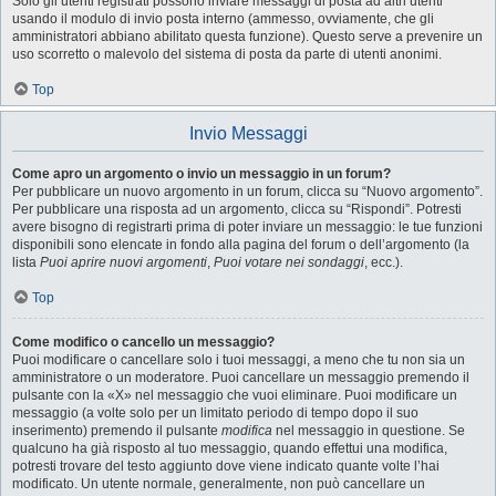
Solo gli utenti registrati possono inviare messaggi di posta ad altri utenti
usando il modulo di invio posta interno (ammesso, ovviamente, che gli
amministratori abbiano abilitato questa funzione). Questo serve a prevenire un
uso scorretto o malevolo del sistema di posta da parte di utenti anonimi.
Top
Invio Messaggi
Come apro un argomento o invio un messaggio in un forum?
Per pubblicare un nuovo argomento in un forum, clicca su “Nuovo argomento”.
Per pubblicare una risposta ad un argomento, clicca su “Rispondi”. Potresti
avere bisogno di registrarti prima di poter inviare un messaggio: le tue funzioni
disponibili sono elencate in fondo alla pagina del forum o dell’argomento (la
lista
Puoi aprire nuovi argomenti
,
Puoi votare nei sondaggi
, ecc.).
Top
Come modifico o cancello un messaggio?
Puoi modificare o cancellare solo i tuoi messaggi, a meno che tu non sia un
amministratore o un moderatore. Puoi cancellare un messaggio premendo il
pulsante con la «X» nel messaggio che vuoi eliminare. Puoi modificare un
messaggio (a volte solo per un limitato periodo di tempo dopo il suo
inserimento) premendo il pulsante
modifica
nel messaggio in questione. Se
qualcuno ha già risposto al tuo messaggio, quando effettui una modifica,
potresti trovare del testo aggiunto dove viene indicato quante volte l’hai
modificato. Un utente normale, generalmente, non può cancellare un