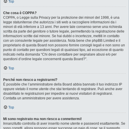
Top
Che cosa è COPPA?
COPPA, o Legge sulla Privacy per la protezione dei minori del 1998, è una
legge statunitense che autorizza i siti web a raccogliere informazioni da i
minori di età inferiore a 13 anni. Per avere tale consenso serve una richiesta
scritta da parte del genitore o tutore legale, permettendo la registrazione delle
informazioni scritte dal minore. Se hai dubbi o incertezze, mettiti in contatto
con un consulente legale per assistenza. Nota bene che phpBB Limited e il
proprietario di questa Board non possono fornire consigli legali e non sono un
punto di contatto per questioni legali di qualsiasi tipo, ad eccezione di quanto
indicato nella domanda “Chi devo contattare per segnalare abusi e/o per
questioni d’ordine legale concernenti questa Board?”.
Top
Perché non riesco a registrarmi?
È possibile che l’amministratore della Board abbia bannato il tuo indirizzo IP
oppure vietato il nome utente che stai tentando di registrare. Può anche aver
disabilitato le registrazioni per impedire ai nuovi visitatori di registrarsi.
Contatta un amministratore per avere assistenza.
Top
Mi sono registrato ma non riesco a connettermi!
Innanzitutto controlla di aver inserito nome utente e password esattamente. Se
sono corretti, allora possono esser successe un paio di cose: se il supporto