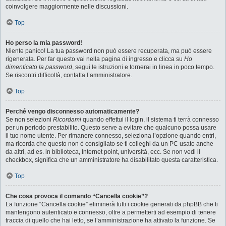
coinvolgere maggiormente nelle discussioni.
Top
Ho perso la mia password!
Niente panico! La tua password non può essere recuperata, ma può essere
rigenerata. Per far questo vai nella pagina di ingresso e clicca su
Ho
dimenticato la password
, segui le istruzioni e tornerai in linea in poco tempo.
Se riscontri difficoltà, contatta l’amministratore.
Top
Perché vengo disconnesso automaticamente?
Se non selezioni
Ricordami
quando effettui il login, il sistema ti terrà connesso
per un periodo prestabilito. Questo serve a evitare che qualcuno possa usare
il tuo nome utente. Per rimanere connesso, seleziona l’opzione quando entri,
ma ricorda che questo non è consigliato se ti colleghi da un PC usato anche
da altri, ad es. in biblioteca, Internet point, università, ecc. Se non vedi il
checkbox, significa che un amministratore ha disabilitato questa caratteristica.
Top
Che cosa provoca il comando “Cancella cookie”?
La funzione “Cancella cookie” eliminerà tutti i cookie generati da phpBB che ti
mantengono autenticato e connesso, oltre a permetterti ad esempio di tenere
traccia di quello che hai letto, se l’amministrazione ha attivato la funzione. Se