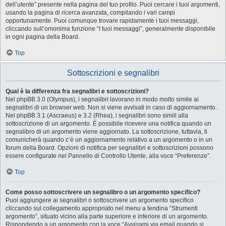
dell’utente” presente nella pagina del tuo profilo. Puoi cercare i tuoi argomenti,
usando la pagina di ricerca avanzata, compilando i vari campi
opportunamente. Puoi comunque trovare rapidamente i tuoi messaggi,
cliccando sull’omonima funzione “I tuoi messaggi”, generalmente disponibile
in ogni pagina della Board.
Top
Sottoscrizioni e segnalibri
Qual è la differenza fra segnalibri e sottoscrizioni?
Nel phpBB 3.0 (Olympus), i segnalibri lavorano in modo molto simile ai
segnalibri di un browser web. Non si viene avvisati in caso di aggiornamento.
Nel phpBB 3.1 (Ascraeus) e 3.2 (Rhea), i segnalibri sono simili alla
sottoscrizione di un argomento. È possibile ricevere una notifica quando un
segnalibro di un argomento viene aggiornato. La sottoscrizione, tuttavia, ti
comunicherà quando c’è un aggiornamento relativo a un argomento o in un
forum della Board. Opzioni di notifica per segnalibri e sottoscrizioni possono
essere configurate nel Pannello di Controllo Utente, alla voce “Preferenze”.
Top
Come posso sottoscrivere un segnalibro o un argomento specifico?
Puoi aggiungere ai segnalibri o sottoscrivere un argomento specifico
cliccando sul collegamento appropriato nel menu a tendina “Strumenti
argomento”, situato vicino alla parte superiore e inferiore di un argomento.
Rispondendo a un argomento con la voce “Avvisami via email quando si