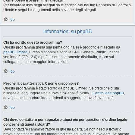
Come posso trovare i miei allegati?
Per trovare la lista degli allegati da te caricati, vai nel tuo Pannello di Controllo
Utente e segui i collegamenti nella sezione degli allegati.
Top
Informazioni su phpBB
Chi ha scritto questo programma?
Questo programma (nella sua forma originale) è prodotto e rilasciato da
phpBB Limited
. È reso disponibile sotto la GNU General Public Licence
versione 2 (GPL-2.0) e può essere liberamente distribuito; clicca sul
collegamento per maggiori informazioni.
Top
Perché la caratteristica X non è disponibile?
Questo programma è stato scritto da phpBB Limited. Se credi che ci sia
bisogno di aggiungere una nuova funzionalità, visita il
Centro Idee phpBB
,
dove potrai supportare idee esistenti o suggerire nuove funzionalità.
Top
Chi devo contattare per segnalare abusi e/o per questioni d’ordine legale
concernenti questa Board?
Devi contattare l’amministratore di questa Board. Se non riesci a trovarlo,
prova a contattare uno dei moderatori e chiedi a chi puoi rivolgerti. Se ancora