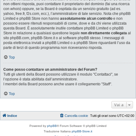
non ottieni risposta, puoi contattare il proprietario del dominio (fai una ricerca
con
whois
) oppure, se la Board è ospitata da un servizio gratuito (ad es.
yahoo, free.fr, f2s.com, ecc.), l’amministratore di tale servizio. Nota che phpBB
Limited e phpBB Store non hanno
assolutamente alcun controllo
e non
possono essere ritenuti responsabili di come, dove e da chi viene utilizzata
questa Board. È assolutamente inutile contattare phpBB Limited o phpBB
Store in relazione a qualsiasi questione legale
non direttamente collegata
al
sito phpBB.com, phpBB-Store.it o al software phpBB stesso. I messaggi di
posta elettronica inviati a phpBB Limited o a phpBB Store riguardanti l’uso da
parte di terzi di questo programma non riceveranno risposta.
Top
Come posso contattare un amministratore del Forum?
Tutti gli utenti della Board possono utilizzare il modulo "Contattaci", se
l’opzione è stata abilitata dall’amministratore.
I membri della Board possono anche usare il collegamento "Staff".
Top
Vai a
Indice
Cancella cookie
Tutti gli orari sono
UTC+02:00
Powered by
phpBB
® Forum Software © phpBB Limited
Traduzione Italiana
phpBB-Store.it