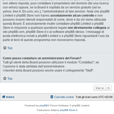
non ottieni risposta, puoi contattare il proprietario del dominio (fai una ricerca
con
whois
) oppure, se la Board è ospitata da un servizio gratuito (ad es.
yahoo, free.fr, f2s.com, ecc.), l’amministratore di tale servizio. Nota che phpBB
Limited e phpBB Store non hanno
assolutamente alcun controllo
e non
possono essere ritenuti responsabili di come, dove e da chi viene utilizzata
questa Board. È assolutamente inutile contattare phpBB Limited o phpBB
Store in relazione a qualsiasi questione legale
non direttamente collegata
al
sito phpBB.com, phpBB-Store.it o al software phpBB stesso. I messaggi di
posta elettronica inviati a phpBB Limited o a phpBB Store riguardanti l’uso da
parte di terzi di questo programma non riceveranno risposta.
Top
Come posso contattare un amministratore del Forum?
Tutti gli utenti della Board possono utilizzare il modulo "Contattaci", se
l’opzione è stata abilitata dall’amministratore.
I membri della Board possono anche usare il collegamento "Staff".
Top
Vai a
Indice
Cancella cookie
Tutti gli orari sono
UTC+02:00
Powered by
phpBB
® Forum Software © phpBB Limited
Traduzione Italiana
phpBB-Store.it