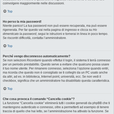
coinvolgere maggiormente nelle discussioni.
Top
Ho perso la mia password!
Niente panico! La tua password non può essere recuperata, ma può essere
rigenerata. Per far questo vai nella pagina di ingresso e clicca su
Ho
dimenticato la password
, segui le istruzioni e tornerai in linea in poco tempo.
Se riscontri difficoltà, contatta l’amministratore.
Top
Perché vengo disconnesso automaticamente?
Se non selezioni
Ricordami
quando effettui il login, il sistema ti terrà connesso
per un periodo prestabilito. Questo serve a evitare che qualcuno possa usare
il tuo nome utente. Per rimanere connesso, seleziona l’opzione quando entri,
ma ricorda che questo non è consigliato se ti colleghi da un PC usato anche
da altri, ad es. in biblioteca, Internet point, università, ecc. Se non vedi il
checkbox, significa che un amministratore ha disabilitato questa caratteristica.
Top
Che cosa provoca il comando “Cancella cookie”?
La funzione “Cancella cookie” eliminerà tutti i cookie generati da phpBB che ti
mantengono autenticato e connesso, oltre a permetterti ad esempio di tenere
traccia di quello che hai letto, se l’amministrazione ha attivato la funzione. Se