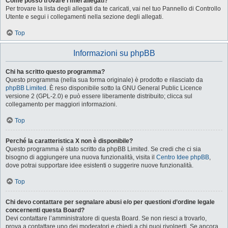
Come posso trovare i miei allegati?
Per trovare la lista degli allegati da te caricati, vai nel tuo Pannello di Controllo
Utente e segui i collegamenti nella sezione degli allegati.
Top
Informazioni su phpBB
Chi ha scritto questo programma?
Questo programma (nella sua forma originale) è prodotto e rilasciato da
phpBB Limited
. È reso disponibile sotto la GNU General Public Licence
versione 2 (GPL-2.0) e può essere liberamente distribuito; clicca sul
collegamento per maggiori informazioni.
Top
Perché la caratteristica X non è disponibile?
Questo programma è stato scritto da phpBB Limited. Se credi che ci sia
bisogno di aggiungere una nuova funzionalità, visita il
Centro Idee phpBB
,
dove potrai supportare idee esistenti o suggerire nuove funzionalità.
Top
Chi devo contattare per segnalare abusi e/o per questioni d’ordine legale
concernenti questa Board?
Devi contattare l’amministratore di questa Board. Se non riesci a trovarlo,
prova a contattare uno dei moderatori e chiedi a chi puoi rivolgerti. Se ancora