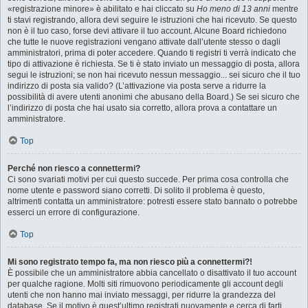
«registrazione minore» è abilitato e hai cliccato su
Ho meno di 13 anni
mentre
ti stavi registrando, allora devi seguire le istruzioni che hai ricevuto. Se questo
non è il tuo caso, forse devi attivare il tuo account. Alcune Board richiedono
che tutte le nuove registrazioni vengano attivate dall’utente stesso o dagli
amministratori, prima di poter accedere. Quando ti registri ti verrà indicato che
tipo di attivazione è richiesta. Se ti è stato inviato un messaggio di posta, allora
segui le istruzioni; se non hai ricevuto nessun messaggio... sei sicuro che il tuo
indirizzo di posta sia valido? (L’attivazione via posta serve a ridurre la
possibilità di avere utenti anonimi che abusano della Board.) Se sei sicuro che
l’indirizzo di posta che hai usato sia corretto, allora prova a contattare un
amministratore.
Top
Perché non riesco a connettermi?
Ci sono svariati motivi per cui questo succede. Per prima cosa controlla che
nome utente e password siano corretti. Di solito il problema è questo,
altrimenti contatta un amministratore: potresti essere stato bannato o potrebbe
esserci un errore di configurazione.
Top
Mi sono registrato tempo fa, ma non riesco più a connettermi?!
È possibile che un amministratore abbia cancellato o disattivato il tuo account
per qualche ragione. Molti siti rimuovono periodicamente gli account degli
utenti che non hanno mai inviato messaggi, per ridurre la grandezza del
database. Se il motivo è quest’ultimo registrati nuovamente e cerca di farti