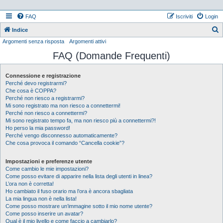
FAQ
Iscriviti
Login
Indice
Argomenti senza risposta
Argomenti attivi
e
FAQ (Domande Frequenti)
r
c
Connessione e registrazione
a
Perché devo registrarmi?
Che cosa è COPPA?
Perché non riesco a registrarmi?
Mi sono registrato ma non riesco a connettermi!
Perché non riesco a connettermi?
Mi sono registrato tempo fa, ma non riesco più a connettermi?!
Ho perso la mia password!
Perché vengo disconnesso automaticamente?
Che cosa provoca il comando “Cancella cookie”?
Impostazioni e preferenze utente
Come cambio le mie impostazioni?
Come posso evitare di apparire nella lista degli utenti in linea?
L’ora non è corretta!
Ho cambiato il fuso orario ma l’ora è ancora sbagliata
La mia lingua non è nella lista!
Come posso mostrare un’immagine sotto il mio nome utente?
Come posso inserire un avatar?
Qual è il mio livello e come faccio a cambiarlo?