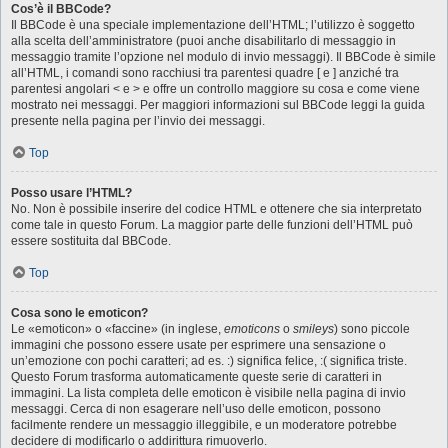
Cos’è il BBCode?
Il BBCode è una speciale implementazione dell’HTML; l’utilizzo è soggetto
alla scelta dell’amministratore (puoi anche disabilitarlo di messaggio in
messaggio tramite l’opzione nel modulo di invio messaggi). Il BBCode è simile
all’HTML, i comandi sono racchiusi tra parentesi quadre [ e ] anziché tra
parentesi angolari < e > e offre un controllo maggiore su cosa e come viene
mostrato nei messaggi. Per maggiori informazioni sul BBCode leggi la guida
presente nella pagina per l’invio dei messaggi.
Top
Posso usare l’HTML?
No. Non è possibile inserire del codice HTML e ottenere che sia interpretato
come tale in questo Forum. La maggior parte delle funzioni dell’HTML può
essere sostituita dal BBCode.
Top
Cosa sono le emoticon?
Le «emoticon» o «faccine» (in inglese,
emoticons
o
smileys
) sono piccole
immagini che possono essere usate per esprimere una sensazione o
un’emozione con pochi caratteri; ad es. :) significa felice, :( significa triste.
Questo Forum trasforma automaticamente queste serie di caratteri in
immagini. La lista completa delle emoticon è visibile nella pagina di invio
messaggi. Cerca di non esagerare nell’uso delle emoticon, possono
facilmente rendere un messaggio illeggibile, e un moderatore potrebbe
decidere di modificarlo o addirittura rimuoverlo.