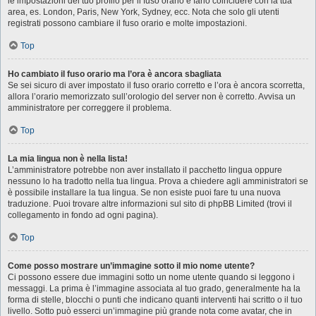
le impostazioni del tuo profilo per il fuso orario e farlo coincidere con la tua
area, es. London, Paris, New York, Sydney, ecc. Nota che solo gli utenti
registrati possono cambiare il fuso orario e molte impostazioni.
Top
Ho cambiato il fuso orario ma l’ora è ancora sbagliata
Se sei sicuro di aver impostato il fuso orario corretto e l’ora è ancora scorretta,
allora l’orario memorizzato sull’orologio del server non è corretto. Avvisa un
amministratore per correggere il problema.
Top
La mia lingua non è nella lista!
L’amministratore potrebbe non aver installato il pacchetto lingua oppure
nessuno lo ha tradotto nella tua lingua. Prova a chiedere agli amministratori se
è possibile installare la tua lingua. Se non esiste puoi fare tu una nuova
traduzione. Puoi trovare altre informazioni sul sito di phpBB Limited (trovi il
collegamento in fondo ad ogni pagina).
Top
Come posso mostrare un’immagine sotto il mio nome utente?
Ci possono essere due immagini sotto un nome utente quando si leggono i
messaggi. La prima è l’immagine associata al tuo grado, generalmente ha la
forma di stelle, blocchi o punti che indicano quanti interventi hai scritto o il tuo
livello. Sotto può esserci un’immagine più grande nota come avatar, che in