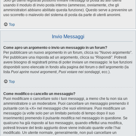
Solo gli utenti registrati possono inviare messaggi di posta ad altri utenti
usando il modulo di invio posta interno (ammesso, ovviamente, che gli
amministratori abbiano abilitato questa funzione). Questo serve a prevenire un
uso scorretto o malevolo del sistema di posta da parte di utenti anonimi.
Top
Invio Messaggi
Come apro un argomento o invio un messaggio in un forum?
Per pubblicare un nuovo argomento in un forum, clicca su “Nuovo argomento”.
Per pubblicare una risposta ad un argomento, clicca su “Rispondi”. Potresti
avere bisogno di registrarti prima di poter inviare un messaggio: le tue funzioni
disponibili sono elencate in fondo alla pagina del forum o dell’argomento (la
lista
Puoi aprire nuovi argomenti
,
Puoi votare nei sondaggi
, ecc.).
Top
Come modifico o cancello un messaggio?
Puoi modificare o cancellare solo i tuoi messaggi, a meno che tu non sia un
amministratore o un moderatore. Puoi cancellare un messaggio premendo il
pulsante con la «X» nel messaggio che vuoi eliminare. Puoi modificare un
messaggio (a volte solo per un limitato periodo di tempo dopo il suo
inserimento) premendo il pulsante
modifica
nel messaggio in questione. Se
qualcuno ha già risposto al tuo messaggio, quando effettui una modifica,
potresti trovare del testo aggiunto dove viene indicato quante volte l’hai
modificato. Un utente normale, generalmente, non può cancellare un