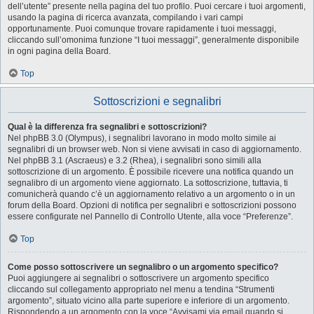
dell’utente” presente nella pagina del tuo profilo. Puoi cercare i tuoi argomenti,
usando la pagina di ricerca avanzata, compilando i vari campi
opportunamente. Puoi comunque trovare rapidamente i tuoi messaggi,
cliccando sull’omonima funzione “I tuoi messaggi”, generalmente disponibile
in ogni pagina della Board.
Top
Sottoscrizioni e segnalibri
Qual è la differenza fra segnalibri e sottoscrizioni?
Nel phpBB 3.0 (Olympus), i segnalibri lavorano in modo molto simile ai
segnalibri di un browser web. Non si viene avvisati in caso di aggiornamento.
Nel phpBB 3.1 (Ascraeus) e 3.2 (Rhea), i segnalibri sono simili alla
sottoscrizione di un argomento. È possibile ricevere una notifica quando un
segnalibro di un argomento viene aggiornato. La sottoscrizione, tuttavia, ti
comunicherà quando c’è un aggiornamento relativo a un argomento o in un
forum della Board. Opzioni di notifica per segnalibri e sottoscrizioni possono
essere configurate nel Pannello di Controllo Utente, alla voce “Preferenze”.
Top
Come posso sottoscrivere un segnalibro o un argomento specifico?
Puoi aggiungere ai segnalibri o sottoscrivere un argomento specifico
cliccando sul collegamento appropriato nel menu a tendina “Strumenti
argomento”, situato vicino alla parte superiore e inferiore di un argomento.
Rispondendo a un argomento con la voce “Avvisami via email quando si