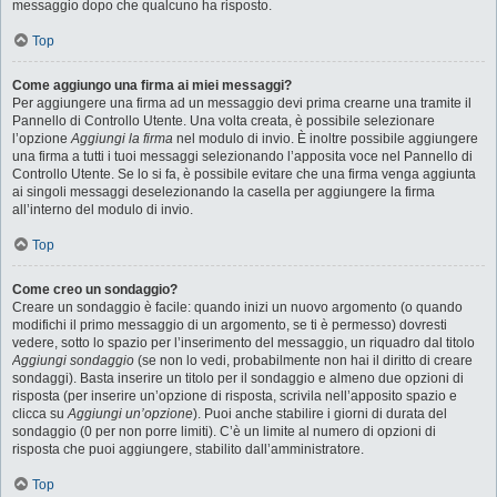
messaggio dopo che qualcuno ha risposto.
Top
Come aggiungo una firma ai miei messaggi?
Per aggiungere una firma ad un messaggio devi prima crearne una tramite il
Pannello di Controllo Utente. Una volta creata, è possibile selezionare
l’opzione
Aggiungi la firma
nel modulo di invio. È inoltre possibile aggiungere
una firma a tutti i tuoi messaggi selezionando l’apposita voce nel Pannello di
Controllo Utente. Se lo si fa, è possibile evitare che una firma venga aggiunta
ai singoli messaggi deselezionando la casella per aggiungere la firma
all’interno del modulo di invio.
Top
Come creo un sondaggio?
Creare un sondaggio è facile: quando inizi un nuovo argomento (o quando
modifichi il primo messaggio di un argomento, se ti è permesso) dovresti
vedere, sotto lo spazio per l’inserimento del messaggio, un riquadro dal titolo
Aggiungi sondaggio
(se non lo vedi, probabilmente non hai il diritto di creare
sondaggi). Basta inserire un titolo per il sondaggio e almeno due opzioni di
risposta (per inserire un’opzione di risposta, scrivila nell’apposito spazio e
clicca su
Aggiungi un’opzione
). Puoi anche stabilire i giorni di durata del
sondaggio (0 per non porre limiti). C’è un limite al numero di opzioni di
risposta che puoi aggiungere, stabilito dall’amministratore.
Top