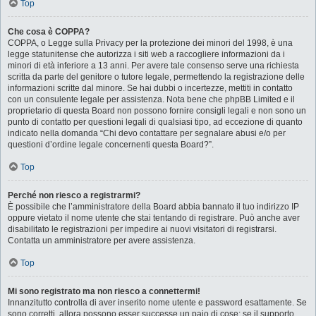
Top
Che cosa è COPPA?
COPPA, o Legge sulla Privacy per la protezione dei minori del 1998, è una
legge statunitense che autorizza i siti web a raccogliere informazioni da i
minori di età inferiore a 13 anni. Per avere tale consenso serve una richiesta
scritta da parte del genitore o tutore legale, permettendo la registrazione delle
informazioni scritte dal minore. Se hai dubbi o incertezze, mettiti in contatto
con un consulente legale per assistenza. Nota bene che phpBB Limited e il
proprietario di questa Board non possono fornire consigli legali e non sono un
punto di contatto per questioni legali di qualsiasi tipo, ad eccezione di quanto
indicato nella domanda “Chi devo contattare per segnalare abusi e/o per
questioni d’ordine legale concernenti questa Board?”.
Top
Perché non riesco a registrarmi?
È possibile che l’amministratore della Board abbia bannato il tuo indirizzo IP
oppure vietato il nome utente che stai tentando di registrare. Può anche aver
disabilitato le registrazioni per impedire ai nuovi visitatori di registrarsi.
Contatta un amministratore per avere assistenza.
Top
Mi sono registrato ma non riesco a connettermi!
Innanzitutto controlla di aver inserito nome utente e password esattamente. Se
sono corretti, allora possono esser successe un paio di cose: se il supporto