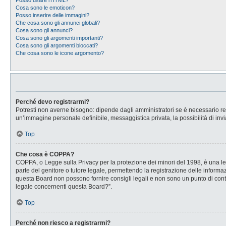
Posso usare l’HTML?
Cosa sono le emoticon?
Posso inserire delle immagini?
Che cosa sono gli annunci globali?
Cosa sono gli annunci?
Cosa sono gli argomenti importanti?
Cosa sono gli argomenti bloccati?
Che cosa sono le icone argomento?
Perché devo registrarmi?
Potresti non averne bisogno: dipende dagli amministratori se è necessario regi
un’immagine personale definibile, messaggistica privata, la possibilità di invi
Top
Che cosa è COPPA?
COPPA, o Legge sulla Privacy per la protezione dei minori del 1998, è una legg
parte del genitore o tutore legale, permettendo la registrazione delle informaz
questa Board non possono fornire consigli legali e non sono un punto di conta
legale concernenti questa Board?”.
Top
Perché non riesco a registrarmi?