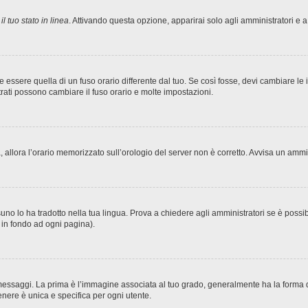
l tuo stato in linea
. Attivando questa opzione, apparirai solo agli amministratori e a
sere quella di un fuso orario differente dal tuo. Se così fosse, devi cambiare le imp
trati possono cambiare il fuso orario e molte impostazioni.
ta, allora l’orario memorizzato sull’orologio del server non è corretto. Avvisa un amm
no lo ha tradotto nella tua lingua. Prova a chiedere agli amministratori se è possibi
o in fondo ad ogni pagina).
ggi. La prima è l’immagine associata al tuo grado, generalmente ha la forma di stel
nere è unica e specifica per ogni utente.