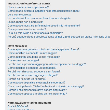
Impostazioni e preferenze utente
Come cambio le mie impostazioni?
Come posso evitare di apparire nella lista degli utenti in linea?
L’ora non è corretta!
Ho cambiato il fuso orario ma l’ora è ancora sbagliata
La mia lingua non è nella lista!
Come posso mostrare un’immagine sotto il mio nome utente?
Come posso inserire un avatar?
Qual è il mio livello e come faccio a cambiarlo?
Perché quando clicco sul collegamento all’indirizzo di posta di un utente mi chiede di
Invio Messaggi
Come apro un argomento o invio un messaggio in un forum?
Come modifico o cancello un messaggio?
Come aggiungo una firma ai miei messaggi?
Come creo un sondaggio?
Perché non è possibile aggiungere ulteriori opzioni del sondaggio?
Come modifico o cancello un sondaggio?
Perché non riesco ad accedere a un forum?
Perché non riesco ad aggiungere allegati?
Perché ho ricevuto un richiamo?
Come posso segnalare messaggi ai moderatori?
Che cos’è il pulsante “Salva” nella finestra di invio dei messaggi?
Perché il mio messaggio deve essere approvato?
Come posso spostare in cima un mio argomento?
Formattazione e tipi di argomenti
Cos’è il BBCode?