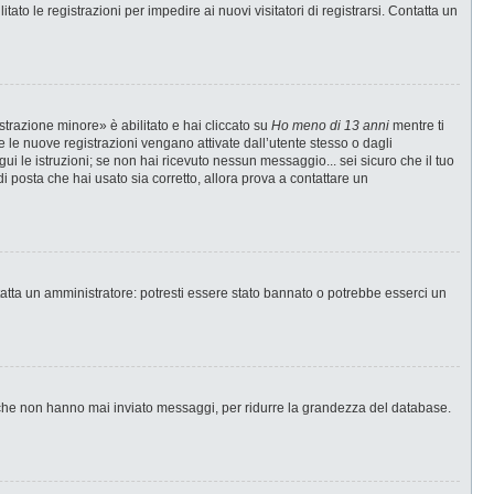
ato le registrazioni per impedire ai nuovi visitatori di registrarsi. Contatta un
strazione minore» è abilitato e hai cliccato su
Ho meno di 13 anni
mentre ti
te le nuove registrazioni vengano attivate dall’utente stesso o dagli
egui le istruzioni; se non hai ricevuto nessun messaggio... sei sicuro che il tuo
di posta che hai usato sia corretto, allora prova a contattare un
tatta un amministratore: potresti essere stato bannato o potrebbe esserci un
i che non hanno mai inviato messaggi, per ridurre la grandezza del database.