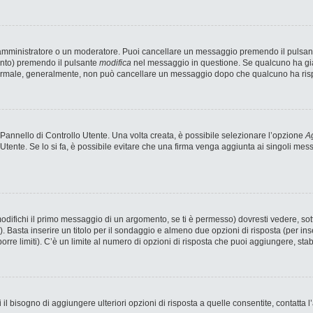
n amministratore o un moderatore. Puoi cancellare un messaggio premendo il pulsan
ento) premendo il pulsante
modifica
nel messaggio in questione. Se qualcuno ha già 
 normale, generalmente, non può cancellare un messaggio dopo che qualcuno ha ris
annello di Controllo Utente. Una volta creata, è possibile selezionare l’opzione
Ag
 Utente. Se lo si fa, è possibile evitare che una firma venga aggiunta ai singoli me
fichi il primo messaggio di un argomento, se ti è permesso) dovresti vedere, sotto
). Basta inserire un titolo per il sondaggio e almeno due opzioni di risposta (per ins
porre limiti). C’è un limite al numero di opzioni di risposta che puoi aggiungere, stab
 il bisogno di aggiungere ulteriori opzioni di risposta a quelle consentite, contatta