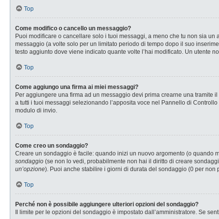
Top
Come modifico o cancello un messaggio?
Puoi modificare o cancellare solo i tuoi messaggi, a meno che tu non sia u
messaggio (a volte solo per un limitato periodo di tempo dopo il suo inserim
testo aggiunto dove viene indicato quante volte l’hai modificato. Un utente
Top
Come aggiungo una firma ai miei messaggi?
Per aggiungere una firma ad un messaggio devi prima crearne una tramite il P
a tutti i tuoi messaggi selezionando l’apposita voce nel Pannello di Controllo
modulo di invio.
Top
Come creo un sondaggio?
Creare un sondaggio è facile: quando inizi un nuovo argomento (o quando modi
sondaggio
(se non lo vedi, probabilmente non hai il diritto di creare sondaggi
un’opzione
). Puoi anche stabilire i giorni di durata del sondaggio (0 per non 
Top
Perché non è possibile aggiungere ulteriori opzioni del sondaggio?
Il limite per le opzioni del sondaggio è impostato dall’amministratore. Se senti