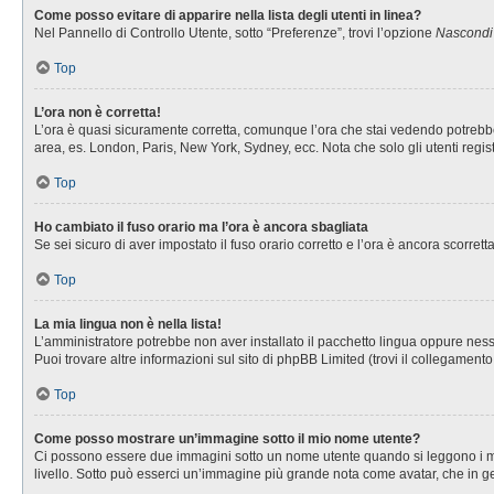
Come posso evitare di apparire nella lista degli utenti in linea?
Nel Pannello di Controllo Utente, sotto “Preferenze”, trovi l’opzione
Nascondi i
Top
L’ora non è corretta!
L’ora è quasi sicuramente corretta, comunque l’ora che stai vedendo potrebbe es
area, es. London, Paris, New York, Sydney, ecc. Nota che solo gli utenti regis
Top
Ho cambiato il fuso orario ma l’ora è ancora sbagliata
Se sei sicuro di aver impostato il fuso orario corretto e l’ora è ancora scorret
Top
La mia lingua non è nella lista!
L’amministratore potrebbe non aver installato il pacchetto lingua oppure nessu
Puoi trovare altre informazioni sul sito di phpBB Limited (trovi il collegament
Top
Come posso mostrare un’immagine sotto il mio nome utente?
Ci possono essere due immagini sotto un nome utente quando si leggono i messa
livello. Sotto può esserci un’immagine più grande nota come avatar, che in ge