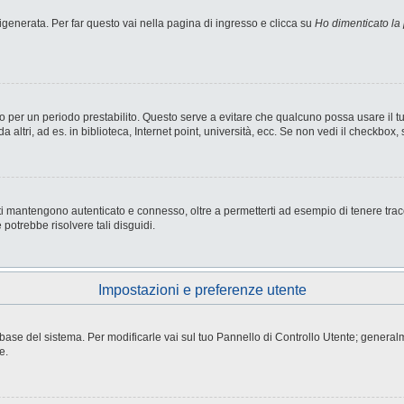
enerata. Per far questo vai nella pagina di ingresso e clicca su
Ho dimenticato la
nesso per un periodo prestabilito. Questo serve a evitare che qualcuno possa usare i
ltri, ad es. in biblioteca, Internet point, università, ecc. Se non vedi il checkbox, 
i mantengono autenticato e connesso, oltre a permetterti ad esempio di tenere tracci
potrebbe risolvere tali disguidi.
Impostazioni e preferenze utente
atabase del sistema. Per modificarle vai sul tuo Pannello di Controllo Utente; gene
e.