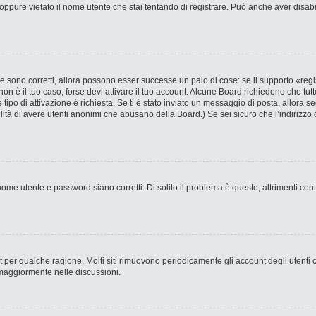
ppure vietato il nome utente che stai tentando di registrare. Può anche aver disabilit
 sono corretti, allora possono esser successe un paio di cose: se il supporto «regi
 non è il tuo caso, forse devi attivare il tuo account. Alcune Board richiedono che tut
 tipo di attivazione è richiesta. Se ti è stato inviato un messaggio di posta, allora s
bilità di avere utenti anonimi che abusano della Board.) Se sei sicuro che l’indirizzo 
ome utente e password siano corretti. Di solito il problema è questo, altrimenti con
nt per qualche ragione. Molti siti rimuovono periodicamente gli account degli utent
 maggiormente nelle discussioni.