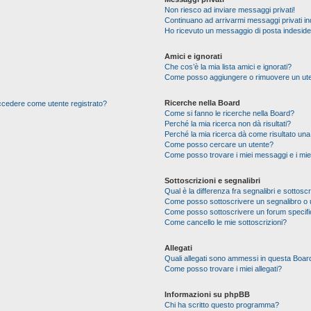
Non riesco ad inviare messaggi privati!
Continuano ad arrivarmi messaggi privati ind
Ho ricevuto un messaggio di posta indesid
Amici e ignorati
Che cos’è la mia lista amici e ignorati?
Come posso aggiungere o rimuovere un utente
Ricerche nella Board
 accedere come utente registrato?
Come si fanno le ricerche nella Board?
Perché la mia ricerca non dà risultati?
Perché la mia ricerca dà come risultato un
Come posso cercare un utente?
Come posso trovare i miei messaggi e i mie
Sottoscrizioni e segnalibri
Qual è la differenza fra segnalibri e sottoscr
Come posso sottoscrivere un segnalibro o 
Come posso sottoscrivere un forum specif
Come cancello le mie sottoscrizioni?
Allegati
Quali allegati sono ammessi in questa Boar
Come posso trovare i miei allegati?
Informazioni su phpBB
Chi ha scritto questo programma?