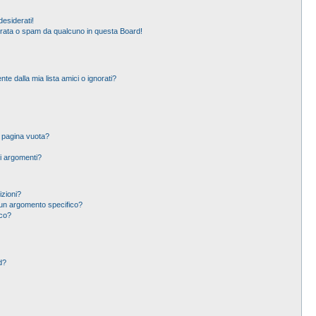
esiderati!
erata o spam da qualcuno in questa Board!
 dalla mia lista amici o ignorati?
a pagina vuota?
i argomenti?
izioni?
un argomento specifico?
ico?
d?