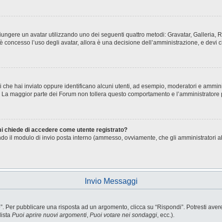
aggiungere un avatar utilizzando uno dei seguenti quattro metodi: Gravatar, Galleria
è concesso l’uso degli avatar, allora è una decisione dell’amministrazione, e devi c
i che hai inviato oppure identificano alcuni utenti, ad esempio, moderatori e ammini
o. La maggior parte dei Forum non tollera questo comportamento e l’amministratore
 mi chiede di accedere come utente registrato?
sando il modulo di invio posta interno (ammesso, ovviamente, che gli amministratori 
Invio Messaggi
Per pubblicare una risposta ad un argomento, clicca su “Rispondi”. Potresti avere b
lista
Puoi aprire nuovi argomenti
,
Puoi votare nei sondaggi
, ecc.).