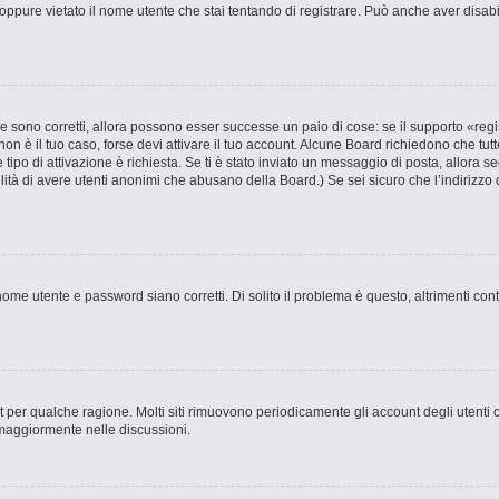
ppure vietato il nome utente che stai tentando di registrare. Può anche aver disabilit
 sono corretti, allora possono esser successe un paio di cose: se il supporto «regi
 non è il tuo caso, forse devi attivare il tuo account. Alcune Board richiedono che tut
 tipo di attivazione è richiesta. Se ti è stato inviato un messaggio di posta, allora s
bilità di avere utenti anonimi che abusano della Board.) Se sei sicuro che l’indirizzo 
ome utente e password siano corretti. Di solito il problema è questo, altrimenti con
nt per qualche ragione. Molti siti rimuovono periodicamente gli account degli utent
 maggiormente nelle discussioni.