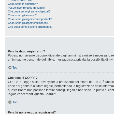
Posso usare l’HTML?
Cosa sono le emoticon?
Posso inserire delle immagini?
Che cosa sono gli annunci globali?
Cosa sono gli annunci?
Cosa sono gli argomenti importanti?
Cosa sono gli argomenti bloccati?
Che cosa sono le icone argomento?
Perché devo registrarmi?
Potresti non averne bisogno: dipende dagli amministratori se è necessario regi
un’immagine personale definibile, messaggistica privata, la possibilità di invi
Top
Che cosa è COPPA?
COPPA, o Legge sulla Privacy per la protezione dei minori del 1998, è una legg
parte del genitore o tutore legale, permettendo la registrazione delle informaz
questa Board non possono fornire consigli legali e non sono un punto di conta
legale concernenti questa Board?”.
Top
Perché non riesco a registrarmi?