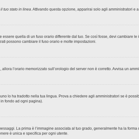
l tuo stato in linea
. Attivando questa opzione, apparirai solo agli amministratori e a
sere quella di un fuso orario differente dal tuo. Se così fosse, devi cambiare le imp
trati possono cambiare il fuso orario e molte impostazioni.
ta, allora l’orario memorizzato sull’orologio del server non è corretto. Avvisa un amm
no lo ha tradotto nella tua lingua. Prova a chiedere agli amministratori se è possibi
o in fondo ad ogni pagina).
ggi. La prima è l’immagine associata al tuo grado, generalmente ha la forma di stel
nere è unica e specifica per ogni utente.