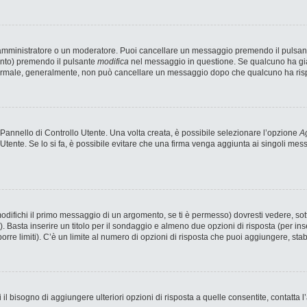
n amministratore o un moderatore. Puoi cancellare un messaggio premendo il pulsan
ento) premendo il pulsante
modifica
nel messaggio in questione. Se qualcuno ha già 
 normale, generalmente, non può cancellare un messaggio dopo che qualcuno ha ris
annello di Controllo Utente. Una volta creata, è possibile selezionare l’opzione
Ag
 Utente. Se lo si fa, è possibile evitare che una firma venga aggiunta ai singoli me
fichi il primo messaggio di un argomento, se ti è permesso) dovresti vedere, sotto
). Basta inserire un titolo per il sondaggio e almeno due opzioni di risposta (per ins
porre limiti). C’è un limite al numero di opzioni di risposta che puoi aggiungere, stab
 il bisogno di aggiungere ulteriori opzioni di risposta a quelle consentite, contatta