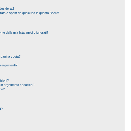
esiderati!
erata o spam da qualcuno in questa Board!
 dalla mia lista amici o ignorati?
a pagina vuota?
i argomenti?
izioni?
un argomento specifico?
ico?
d?