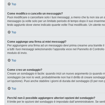
Top
Come modifico o cancello un messaggio?
Puoi modificare o cancellare solo i tuoi messaggi, a meno che tu non sia u
messaggio (a volte solo per un limitato periodo di tempo dopo il suo inserim
testo aggiunto dove viene indicato quante volte l’hai modificato. Un utente
Top
Come aggiungo una firma ai miei messaggi?
Per aggiungere una firma ad un messaggio devi prima crearne una tramite il P
a tutti i tuoi messaggi selezionando l’apposita voce nel Pannello di Controllo
modulo di invio.
Top
Come creo un sondaggio?
Creare un sondaggio è facile: quando inizi un nuovo argomento (o quando modi
sondaggio
(se non lo vedi, probabilmente non hai il diritto di creare sondaggi
un’opzione
). Puoi anche stabilire i giorni di durata del sondaggio (0 per non 
Top
Perché non è possibile aggiungere ulteriori opzioni del sondaggio?
Il limite per le opzioni del sondaggio è impostato dall’amministratore. Se senti