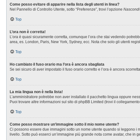
Come posso evitare di apparire nella lista degli utenti in linea?
Nel Pannello di Controllo Utente, sotto “Preferenze”, trovi l’opzione
Nascondi i
Top
L’ora non è corretta!
L’ora è quasi sicuramente corretta, comunque l’ora che stai vedendo potrebbe es
area, es. London, Paris, New York, Sydney, ecc. Nota che solo gli utenti regis
Top
Ho cambiato il fuso orario ma l’ora è ancora sbagliata
Se sei sicuro di aver impostato il fuso orario corretto e l’ora è ancora scorret
Top
La mia lingua non è nella lista!
L’amministratore potrebbe non aver installato il pacchetto lingua oppure nessu
Puoi trovare altre informazioni sul sito di phpBB Limited (trovi il collegament
Top
Come posso mostrare un’immagine sotto il mio nome utente?
Ci possono essere due immagini sotto un nome utente quando si leggono i messa
livello. Sotto può esserci un’immagine più grande nota come avatar, che in ge