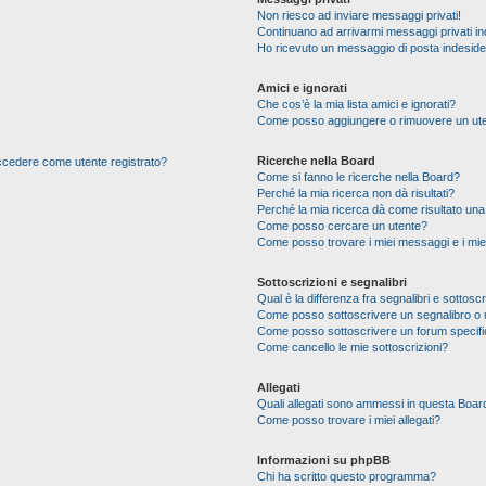
Non riesco ad inviare messaggi privati!
Continuano ad arrivarmi messaggi privati ind
Ho ricevuto un messaggio di posta indesid
Amici e ignorati
Che cos’è la mia lista amici e ignorati?
Come posso aggiungere o rimuovere un utente
Ricerche nella Board
 accedere come utente registrato?
Come si fanno le ricerche nella Board?
Perché la mia ricerca non dà risultati?
Perché la mia ricerca dà come risultato un
Come posso cercare un utente?
Come posso trovare i miei messaggi e i mie
Sottoscrizioni e segnalibri
Qual è la differenza fra segnalibri e sottoscr
Come posso sottoscrivere un segnalibro o 
Come posso sottoscrivere un forum specif
Come cancello le mie sottoscrizioni?
Allegati
Quali allegati sono ammessi in questa Boar
Come posso trovare i miei allegati?
Informazioni su phpBB
Chi ha scritto questo programma?