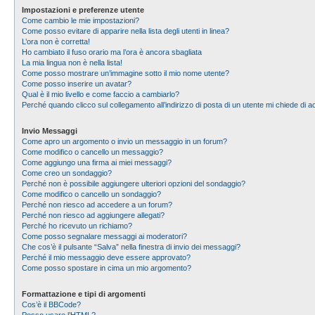
Impostazioni e preferenze utente
Come cambio le mie impostazioni?
Come posso evitare di apparire nella lista degli utenti in linea?
L’ora non è corretta!
Ho cambiato il fuso orario ma l’ora è ancora sbagliata
La mia lingua non è nella lista!
Come posso mostrare un’immagine sotto il mio nome utente?
Come posso inserire un avatar?
Qual è il mio livello e come faccio a cambiarlo?
Perché quando clicco sul collegamento all’indirizzo di posta di un utente mi chiede di
Invio Messaggi
Come apro un argomento o invio un messaggio in un forum?
Come modifico o cancello un messaggio?
Come aggiungo una firma ai miei messaggi?
Come creo un sondaggio?
Perché non è possibile aggiungere ulteriori opzioni del sondaggio?
Come modifico o cancello un sondaggio?
Perché non riesco ad accedere a un forum?
Perché non riesco ad aggiungere allegati?
Perché ho ricevuto un richiamo?
Come posso segnalare messaggi ai moderatori?
Che cos’è il pulsante “Salva” nella finestra di invio dei messaggi?
Perché il mio messaggio deve essere approvato?
Come posso spostare in cima un mio argomento?
Formattazione e tipi di argomenti
Cos’è il BBCode?