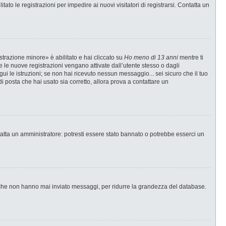
ato le registrazioni per impedire ai nuovi visitatori di registrarsi. Contatta un
strazione minore» è abilitato e hai cliccato su
Ho meno di 13 anni
mentre ti
te le nuove registrazioni vengano attivate dall’utente stesso o dagli
egui le istruzioni; se non hai ricevuto nessun messaggio... sei sicuro che il tuo
di posta che hai usato sia corretto, allora prova a contattare un
tatta un amministratore: potresti essere stato bannato o potrebbe esserci un
i che non hanno mai inviato messaggi, per ridurre la grandezza del database.