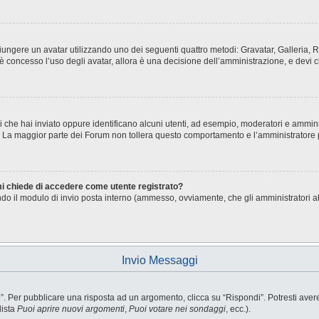
aggiungere un avatar utilizzando uno dei seguenti quattro metodi: Gravatar, Galleria
è concesso l’uso degli avatar, allora è una decisione dell’amministrazione, e devi c
i che hai inviato oppure identificano alcuni utenti, ad esempio, moderatori e ammini
o. La maggior parte dei Forum non tollera questo comportamento e l’amministratore
 mi chiede di accedere come utente registrato?
sando il modulo di invio posta interno (ammesso, ovviamente, che gli amministratori 
Invio Messaggi
Per pubblicare una risposta ad un argomento, clicca su “Rispondi”. Potresti avere b
lista
Puoi aprire nuovi argomenti
,
Puoi votare nei sondaggi
, ecc.).