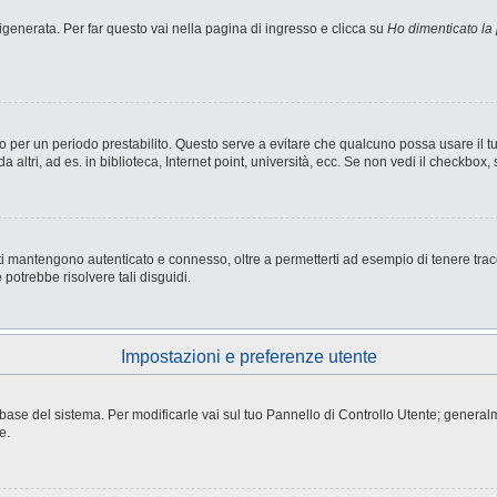
enerata. Per far questo vai nella pagina di ingresso e clicca su
Ho dimenticato la
nesso per un periodo prestabilito. Questo serve a evitare che qualcuno possa usare i
ltri, ad es. in biblioteca, Internet point, università, ecc. Se non vedi il checkbox, 
i mantengono autenticato e connesso, oltre a permetterti ad esempio di tenere tracci
potrebbe risolvere tali disguidi.
Impostazioni e preferenze utente
atabase del sistema. Per modificarle vai sul tuo Pannello di Controllo Utente; gene
e.