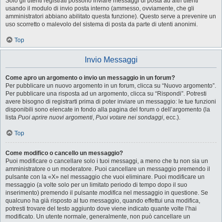
Solo gli utenti registrati possono inviare messaggi di posta ad altri utenti
usando il modulo di invio posta interno (ammesso, ovviamente, che gli
amministratori abbiano abilitato questa funzione). Questo serve a prevenire un
uso scorretto o malevolo del sistema di posta da parte di utenti anonimi.
Top
Invio Messaggi
Come apro un argomento o invio un messaggio in un forum?
Per pubblicare un nuovo argomento in un forum, clicca su “Nuovo argomento”.
Per pubblicare una risposta ad un argomento, clicca su “Rispondi”. Potresti
avere bisogno di registrarti prima di poter inviare un messaggio: le tue funzioni
disponibili sono elencate in fondo alla pagina del forum o dell’argomento (la
lista
Puoi aprire nuovi argomenti
,
Puoi votare nei sondaggi
, ecc.).
Top
Come modifico o cancello un messaggio?
Puoi modificare o cancellare solo i tuoi messaggi, a meno che tu non sia un
amministratore o un moderatore. Puoi cancellare un messaggio premendo il
pulsante con la «X» nel messaggio che vuoi eliminare. Puoi modificare un
messaggio (a volte solo per un limitato periodo di tempo dopo il suo
inserimento) premendo il pulsante
modifica
nel messaggio in questione. Se
qualcuno ha già risposto al tuo messaggio, quando effettui una modifica,
potresti trovare del testo aggiunto dove viene indicato quante volte l’hai
modificato. Un utente normale, generalmente, non può cancellare un