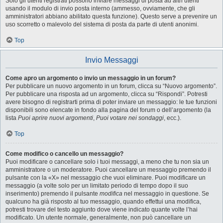
Solo gli utenti registrati possono inviare messaggi di posta ad altri utenti
usando il modulo di invio posta interno (ammesso, ovviamente, che gli
amministratori abbiano abilitato questa funzione). Questo serve a prevenire un
uso scorretto o malevolo del sistema di posta da parte di utenti anonimi.
Top
Invio Messaggi
Come apro un argomento o invio un messaggio in un forum?
Per pubblicare un nuovo argomento in un forum, clicca su “Nuovo argomento”.
Per pubblicare una risposta ad un argomento, clicca su “Rispondi”. Potresti
avere bisogno di registrarti prima di poter inviare un messaggio: le tue funzioni
disponibili sono elencate in fondo alla pagina del forum o dell’argomento (la
lista
Puoi aprire nuovi argomenti
,
Puoi votare nei sondaggi
, ecc.).
Top
Come modifico o cancello un messaggio?
Puoi modificare o cancellare solo i tuoi messaggi, a meno che tu non sia un
amministratore o un moderatore. Puoi cancellare un messaggio premendo il
pulsante con la «X» nel messaggio che vuoi eliminare. Puoi modificare un
messaggio (a volte solo per un limitato periodo di tempo dopo il suo
inserimento) premendo il pulsante
modifica
nel messaggio in questione. Se
qualcuno ha già risposto al tuo messaggio, quando effettui una modifica,
potresti trovare del testo aggiunto dove viene indicato quante volte l’hai
modificato. Un utente normale, generalmente, non può cancellare un