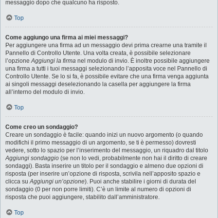
messaggio dopo che qualcuno ha risposto.
Top
Come aggiungo una firma ai miei messaggi?
Per aggiungere una firma ad un messaggio devi prima crearne una tramite il
Pannello di Controllo Utente. Una volta creata, è possibile selezionare
l’opzione
Aggiungi la firma
nel modulo di invio. È inoltre possibile aggiungere
una firma a tutti i tuoi messaggi selezionando l’apposita voce nel Pannello di
Controllo Utente. Se lo si fa, è possibile evitare che una firma venga aggiunta
ai singoli messaggi deselezionando la casella per aggiungere la firma
all’interno del modulo di invio.
Top
Come creo un sondaggio?
Creare un sondaggio è facile: quando inizi un nuovo argomento (o quando
modifichi il primo messaggio di un argomento, se ti è permesso) dovresti
vedere, sotto lo spazio per l’inserimento del messaggio, un riquadro dal titolo
Aggiungi sondaggio
(se non lo vedi, probabilmente non hai il diritto di creare
sondaggi). Basta inserire un titolo per il sondaggio e almeno due opzioni di
risposta (per inserire un’opzione di risposta, scrivila nell’apposito spazio e
clicca su
Aggiungi un’opzione
). Puoi anche stabilire i giorni di durata del
sondaggio (0 per non porre limiti). C’è un limite al numero di opzioni di
risposta che puoi aggiungere, stabilito dall’amministratore.
Top