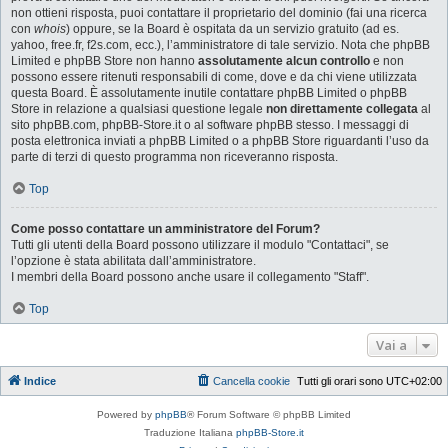
non ottieni risposta, puoi contattare il proprietario del dominio (fai una ricerca
con
whois
) oppure, se la Board è ospitata da un servizio gratuito (ad es.
yahoo, free.fr, f2s.com, ecc.), l’amministratore di tale servizio. Nota che phpBB
Limited e phpBB Store non hanno
assolutamente alcun controllo
e non
possono essere ritenuti responsabili di come, dove e da chi viene utilizzata
questa Board. È assolutamente inutile contattare phpBB Limited o phpBB
Store in relazione a qualsiasi questione legale
non direttamente collegata
al
sito phpBB.com, phpBB-Store.it o al software phpBB stesso. I messaggi di
posta elettronica inviati a phpBB Limited o a phpBB Store riguardanti l’uso da
parte di terzi di questo programma non riceveranno risposta.
Top
Come posso contattare un amministratore del Forum?
Tutti gli utenti della Board possono utilizzare il modulo "Contattaci", se
l’opzione è stata abilitata dall’amministratore.
I membri della Board possono anche usare il collegamento "Staff".
Top
Vai a
Indice
Cancella cookie
Tutti gli orari sono
UTC+02:00
Powered by
phpBB
® Forum Software © phpBB Limited
Traduzione Italiana
phpBB-Store.it