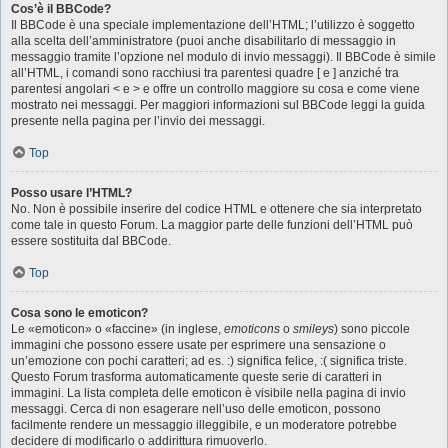
Cos’è il BBCode?
Il BBCode è una speciale implementazione dell’HTML; l’utilizzo è soggetto
alla scelta dell’amministratore (puoi anche disabilitarlo di messaggio in
messaggio tramite l’opzione nel modulo di invio messaggi). Il BBCode è simile
all’HTML, i comandi sono racchiusi tra parentesi quadre [ e ] anziché tra
parentesi angolari < e > e offre un controllo maggiore su cosa e come viene
mostrato nei messaggi. Per maggiori informazioni sul BBCode leggi la guida
presente nella pagina per l’invio dei messaggi.
Top
Posso usare l’HTML?
No. Non è possibile inserire del codice HTML e ottenere che sia interpretato
come tale in questo Forum. La maggior parte delle funzioni dell’HTML può
essere sostituita dal BBCode.
Top
Cosa sono le emoticon?
Le «emoticon» o «faccine» (in inglese,
emoticons
o
smileys
) sono piccole
immagini che possono essere usate per esprimere una sensazione o
un’emozione con pochi caratteri; ad es. :) significa felice, :( significa triste.
Questo Forum trasforma automaticamente queste serie di caratteri in
immagini. La lista completa delle emoticon è visibile nella pagina di invio
messaggi. Cerca di non esagerare nell’uso delle emoticon, possono
facilmente rendere un messaggio illeggibile, e un moderatore potrebbe
decidere di modificarlo o addirittura rimuoverlo.