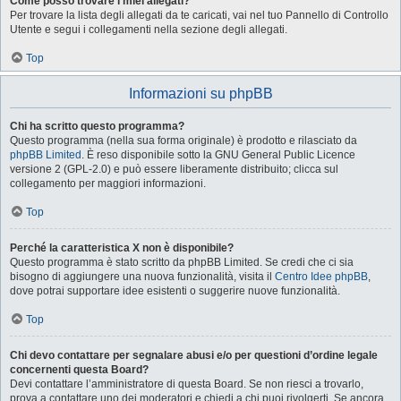
Come posso trovare i miei allegati?
Per trovare la lista degli allegati da te caricati, vai nel tuo Pannello di Controllo
Utente e segui i collegamenti nella sezione degli allegati.
Top
Informazioni su phpBB
Chi ha scritto questo programma?
Questo programma (nella sua forma originale) è prodotto e rilasciato da
phpBB Limited
. È reso disponibile sotto la GNU General Public Licence
versione 2 (GPL-2.0) e può essere liberamente distribuito; clicca sul
collegamento per maggiori informazioni.
Top
Perché la caratteristica X non è disponibile?
Questo programma è stato scritto da phpBB Limited. Se credi che ci sia
bisogno di aggiungere una nuova funzionalità, visita il
Centro Idee phpBB
,
dove potrai supportare idee esistenti o suggerire nuove funzionalità.
Top
Chi devo contattare per segnalare abusi e/o per questioni d’ordine legale
concernenti questa Board?
Devi contattare l’amministratore di questa Board. Se non riesci a trovarlo,
prova a contattare uno dei moderatori e chiedi a chi puoi rivolgerti. Se ancora