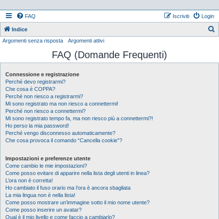
FAQ
Iscriviti
Login
Indice
Argomenti senza risposta
Argomenti attivi
e
FAQ (Domande Frequenti)
r
c
Connessione e registrazione
a
Perché devo registrarmi?
Che cosa è COPPA?
Perché non riesco a registrarmi?
Mi sono registrato ma non riesco a connettermi!
Perché non riesco a connettermi?
Mi sono registrato tempo fa, ma non riesco più a connettermi?!
Ho perso la mia password!
Perché vengo disconnesso automaticamente?
Che cosa provoca il comando “Cancella cookie”?
Impostazioni e preferenze utente
Come cambio le mie impostazioni?
Come posso evitare di apparire nella lista degli utenti in linea?
L’ora non è corretta!
Ho cambiato il fuso orario ma l’ora è ancora sbagliata
La mia lingua non è nella lista!
Come posso mostrare un’immagine sotto il mio nome utente?
Come posso inserire un avatar?
Qual è il mio livello e come faccio a cambiarlo?