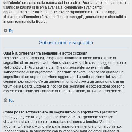
dell’utente” presente nella pagina del tuo profilo. Puoi cercare i tuoi argomenti,
usando la pagina di ricerca avanzata, compilando i vari campi
opportunamente. Puoi comunque trovare rapidamente i tuoi messaggi,
cliccando sull’omonima funzione “I tuoi messaggi”, generalmente disponibile
in ogni pagina della Board.
Top
Sottoscrizioni e segnalibri
Qual è la differenza fra segnalibri e sottoscrizioni?
Nel phpBB 3.0 (Olympus), i segnalibri lavorano in modo molto simile ai
segnalibri di un browser web. Non si viene avvisati in caso di aggiornamento.
Nel phpBB 3.1 (Ascraeus) e 3.2 (Rhea), i segnalibri sono simili alla
sottoscrizione di un argomento. È possibile ricevere una notifica quando un
segnalibro di un argomento viene aggiornato. La sottoscrizione, tuttavia, ti
comunicherà quando c’è un aggiornamento relativo a un argomento o in un
forum della Board. Opzioni di notifica per segnalibri e sottoscrizioni possono
essere configurate nel Pannello di Controllo Utente, alla voce “Preferenze”.
Top
Come posso sottoscrivere un segnalibro o un argomento specifico?
Puoi aggiungere ai segnalibri o sottoscrivere un argomento specifico
cliccando sul collegamento appropriato nel menu a tendina “Strumenti
argomento”, situato vicino alla parte superiore e inferiore di un argomento.
Rispondendo a un argomento con la voce “Avvisami via email quando si