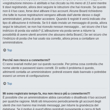
«registrazione minore» è abilitato e hai cliccato su
Ho meno di 13 anni
mentre
ti stavi registrando, allora devi seguire le istruzioni che hai ricevuto. Se questo
non è il tuo caso, forse devi attivare il tuo account. Alcune Board richiedono
che tutte le nuove registrazioni vengano attivate dall’utente stesso o dagli
amministratori, prima di poter accedere. Quando ti registri ti verrà indicato che
tipo di attivazione è richiesta. Se ti è stato inviato un messaggio di posta, allora
segui le istruzioni; se non hai ricevuto nessun messaggio... sei sicuro che il tuo
indirizzo di posta sia valido? (L’attivazione via posta serve a ridurre la
possibilità di avere utenti anonimi che abusano della Board.) Se sei sicuro che
l’indirizzo di posta che hai usato sia corretto, allora prova a contattare un
amministratore.
Top
Perché non riesco a connettermi?
Ci sono svariati motivi per cui questo succede. Per prima cosa controlla che
nome utente e password siano corretti. Di solito il problema è questo,
altrimenti contatta un amministratore: potresti essere stato bannato o potrebbe
esserci un errore di configurazione.
Top
Mi sono registrato tempo fa, ma non riesco più a connettermi?!
È possibile che un amministratore abbia cancellato o disattivato il tuo account
per qualche ragione. Molti siti rimuovono periodicamente gli account degli
utenti che non hanno mai inviato messaggi, per ridurre la grandezza del
database. Se il motivo è quest’ultimo registrati nuovamente e cerca di farti