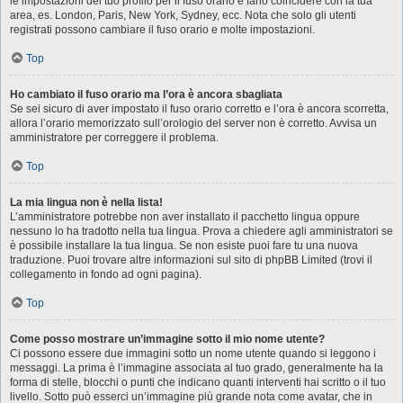
le impostazioni del tuo profilo per il fuso orario e farlo coincidere con la tua
area, es. London, Paris, New York, Sydney, ecc. Nota che solo gli utenti
registrati possono cambiare il fuso orario e molte impostazioni.
Top
Ho cambiato il fuso orario ma l’ora è ancora sbagliata
Se sei sicuro di aver impostato il fuso orario corretto e l’ora è ancora scorretta,
allora l’orario memorizzato sull’orologio del server non è corretto. Avvisa un
amministratore per correggere il problema.
Top
La mia lingua non è nella lista!
L’amministratore potrebbe non aver installato il pacchetto lingua oppure
nessuno lo ha tradotto nella tua lingua. Prova a chiedere agli amministratori se
è possibile installare la tua lingua. Se non esiste puoi fare tu una nuova
traduzione. Puoi trovare altre informazioni sul sito di phpBB Limited (trovi il
collegamento in fondo ad ogni pagina).
Top
Come posso mostrare un’immagine sotto il mio nome utente?
Ci possono essere due immagini sotto un nome utente quando si leggono i
messaggi. La prima è l’immagine associata al tuo grado, generalmente ha la
forma di stelle, blocchi o punti che indicano quanti interventi hai scritto o il tuo
livello. Sotto può esserci un’immagine più grande nota come avatar, che in