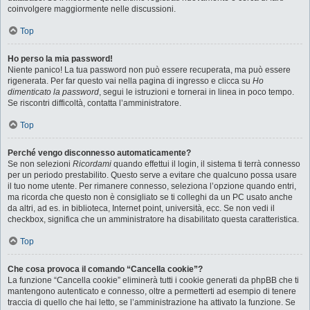
coinvolgere maggiormente nelle discussioni.
Top
Ho perso la mia password!
Niente panico! La tua password non può essere recuperata, ma può essere
rigenerata. Per far questo vai nella pagina di ingresso e clicca su
Ho
dimenticato la password
, segui le istruzioni e tornerai in linea in poco tempo.
Se riscontri difficoltà, contatta l’amministratore.
Top
Perché vengo disconnesso automaticamente?
Se non selezioni
Ricordami
quando effettui il login, il sistema ti terrà connesso
per un periodo prestabilito. Questo serve a evitare che qualcuno possa usare
il tuo nome utente. Per rimanere connesso, seleziona l’opzione quando entri,
ma ricorda che questo non è consigliato se ti colleghi da un PC usato anche
da altri, ad es. in biblioteca, Internet point, università, ecc. Se non vedi il
checkbox, significa che un amministratore ha disabilitato questa caratteristica.
Top
Che cosa provoca il comando “Cancella cookie”?
La funzione “Cancella cookie” eliminerà tutti i cookie generati da phpBB che ti
mantengono autenticato e connesso, oltre a permetterti ad esempio di tenere
traccia di quello che hai letto, se l’amministrazione ha attivato la funzione. Se