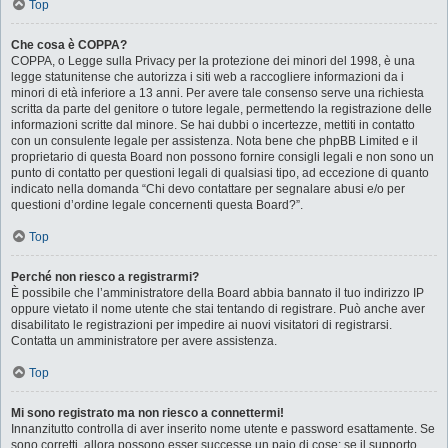
Top
Che cosa è COPPA?
COPPA, o Legge sulla Privacy per la protezione dei minori del 1998, è una
legge statunitense che autorizza i siti web a raccogliere informazioni da i
minori di età inferiore a 13 anni. Per avere tale consenso serve una richiesta
scritta da parte del genitore o tutore legale, permettendo la registrazione delle
informazioni scritte dal minore. Se hai dubbi o incertezze, mettiti in contatto
con un consulente legale per assistenza. Nota bene che phpBB Limited e il
proprietario di questa Board non possono fornire consigli legali e non sono un
punto di contatto per questioni legali di qualsiasi tipo, ad eccezione di quanto
indicato nella domanda “Chi devo contattare per segnalare abusi e/o per
questioni d’ordine legale concernenti questa Board?”.
Top
Perché non riesco a registrarmi?
È possibile che l’amministratore della Board abbia bannato il tuo indirizzo IP
oppure vietato il nome utente che stai tentando di registrare. Può anche aver
disabilitato le registrazioni per impedire ai nuovi visitatori di registrarsi.
Contatta un amministratore per avere assistenza.
Top
Mi sono registrato ma non riesco a connettermi!
Innanzitutto controlla di aver inserito nome utente e password esattamente. Se
sono corretti, allora possono esser successe un paio di cose: se il supporto