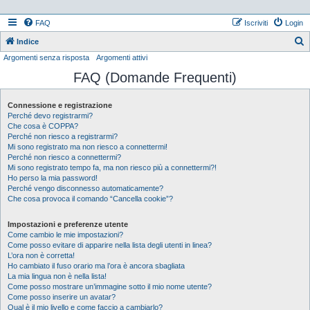
FAQ
Iscriviti
Login
Indice
Argomenti senza risposta
Argomenti attivi
e
FAQ (Domande Frequenti)
r
c
Connessione e registrazione
a
Perché devo registrarmi?
Che cosa è COPPA?
Perché non riesco a registrarmi?
Mi sono registrato ma non riesco a connettermi!
Perché non riesco a connettermi?
Mi sono registrato tempo fa, ma non riesco più a connettermi?!
Ho perso la mia password!
Perché vengo disconnesso automaticamente?
Che cosa provoca il comando “Cancella cookie”?
Impostazioni e preferenze utente
Come cambio le mie impostazioni?
Come posso evitare di apparire nella lista degli utenti in linea?
L’ora non è corretta!
Ho cambiato il fuso orario ma l’ora è ancora sbagliata
La mia lingua non è nella lista!
Come posso mostrare un’immagine sotto il mio nome utente?
Come posso inserire un avatar?
Qual è il mio livello e come faccio a cambiarlo?