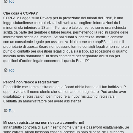
Top
Che cosa è COPPA?
COPPA, o Legge sulla Privacy per la protezione dei minori del 1998, è una
legge statunitense che autorizza i siti web a raccogliere informazioni da i
minori di età inferiore a 13 anni. Per avere tale consenso serve una richiesta
scritta da parte del genitore o tutore legale, permettendo la registrazione delle
informazioni scritte dal minore. Se hai dubbi o incertezze, mettiti in contatto
con un consulente legale per assistenza. Nota bene che phpBB Limited e il
proprietario di questa Board non possono fornire consigli legali e non sono un
punto di contatto per questioni legali di qualsiasi tipo, ad eccezione di quanto
indicato nella domanda “Chi devo contattare per segnalare abusi e/o per
questioni d’ordine legale concernenti questa Board?”.
Top
Perché non riesco a registrarmi?
È possibile che l’amministratore della Board abbia bannato il tuo indirizzo IP
oppure vietato il nome utente che stai tentando di registrare. Può anche aver
disabilitato le registrazioni per impedire ai nuovi visitatori di registrarsi.
Contatta un amministratore per avere assistenza.
Top
Mi sono registrato ma non riesco a connettermi!
Innanzitutto controlla di aver inserito nome utente e password esattamente. Se
sono corretti, allora possono esser successe un paio di cose: se il supporto