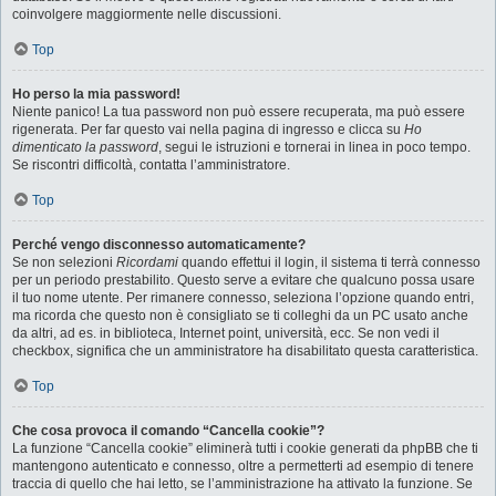
coinvolgere maggiormente nelle discussioni.
Top
Ho perso la mia password!
Niente panico! La tua password non può essere recuperata, ma può essere
rigenerata. Per far questo vai nella pagina di ingresso e clicca su
Ho
dimenticato la password
, segui le istruzioni e tornerai in linea in poco tempo.
Se riscontri difficoltà, contatta l’amministratore.
Top
Perché vengo disconnesso automaticamente?
Se non selezioni
Ricordami
quando effettui il login, il sistema ti terrà connesso
per un periodo prestabilito. Questo serve a evitare che qualcuno possa usare
il tuo nome utente. Per rimanere connesso, seleziona l’opzione quando entri,
ma ricorda che questo non è consigliato se ti colleghi da un PC usato anche
da altri, ad es. in biblioteca, Internet point, università, ecc. Se non vedi il
checkbox, significa che un amministratore ha disabilitato questa caratteristica.
Top
Che cosa provoca il comando “Cancella cookie”?
La funzione “Cancella cookie” eliminerà tutti i cookie generati da phpBB che ti
mantengono autenticato e connesso, oltre a permetterti ad esempio di tenere
traccia di quello che hai letto, se l’amministrazione ha attivato la funzione. Se