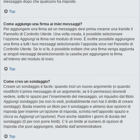
messaggio dopo che qualcuno ha risposto.
Top
Come aggiungo una firma ai miei messaggi?
Per aggiungere una firma ad un messaggio devi prima crearne una tramite il
Pannello di Controllo Utente. Una volta creata, è possibile selezionare
l’opzione
Aggiungi la firma
nel modulo di invio. È inoltre possibile aggiungere
una firma a tutti i tuoi messaggi selezionando l’apposita voce nel Pannello di
Controllo Utente. Se lo si fa, è possibile evitare che una firma venga aggiunta
ai singoli messaggi deselezionando la casella per aggiungere la firma
all’interno del modulo di invio.
Top
Come creo un sondaggio?
Creare un sondaggio è facile: quando inizi un nuovo argomento (o quando
modifichi il primo messaggio di un argomento, se ti è permesso) dovresti
vedere, sotto lo spazio per l’inserimento del messaggio, un riquadro dal titolo
Aggiungi sondaggio
(se non lo vedi, probabilmente non hai il diritto di creare
sondaggi). Basta inserire un titolo per il sondaggio e almeno due opzioni di
risposta (per inserire un’opzione di risposta, scrivila nell’apposito spazio e
clicca su
Aggiungi un’opzione
). Puoi anche stabilire i giorni di durata del
sondaggio (0 per non porre limiti). C’è un limite al numero di opzioni di
risposta che puoi aggiungere, stabilito dall’amministratore.
Top