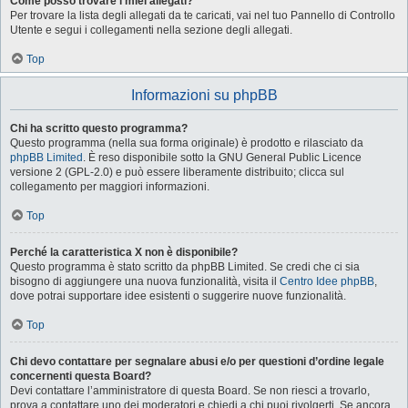
Come posso trovare i miei allegati?
Per trovare la lista degli allegati da te caricati, vai nel tuo Pannello di Controllo
Utente e segui i collegamenti nella sezione degli allegati.
Top
Informazioni su phpBB
Chi ha scritto questo programma?
Questo programma (nella sua forma originale) è prodotto e rilasciato da
phpBB Limited
. È reso disponibile sotto la GNU General Public Licence
versione 2 (GPL-2.0) e può essere liberamente distribuito; clicca sul
collegamento per maggiori informazioni.
Top
Perché la caratteristica X non è disponibile?
Questo programma è stato scritto da phpBB Limited. Se credi che ci sia
bisogno di aggiungere una nuova funzionalità, visita il
Centro Idee phpBB
,
dove potrai supportare idee esistenti o suggerire nuove funzionalità.
Top
Chi devo contattare per segnalare abusi e/o per questioni d’ordine legale
concernenti questa Board?
Devi contattare l’amministratore di questa Board. Se non riesci a trovarlo,
prova a contattare uno dei moderatori e chiedi a chi puoi rivolgerti. Se ancora