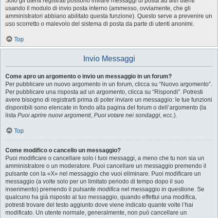
Solo gli utenti registrati possono inviare messaggi di posta ad altri utenti
usando il modulo di invio posta interno (ammesso, ovviamente, che gli
amministratori abbiano abilitato questa funzione). Questo serve a prevenire un
uso scorretto o malevolo del sistema di posta da parte di utenti anonimi.
Top
Invio Messaggi
Come apro un argomento o invio un messaggio in un forum?
Per pubblicare un nuovo argomento in un forum, clicca su “Nuovo argomento”.
Per pubblicare una risposta ad un argomento, clicca su “Rispondi”. Potresti
avere bisogno di registrarti prima di poter inviare un messaggio: le tue funzioni
disponibili sono elencate in fondo alla pagina del forum o dell’argomento (la
lista
Puoi aprire nuovi argomenti
,
Puoi votare nei sondaggi
, ecc.).
Top
Come modifico o cancello un messaggio?
Puoi modificare o cancellare solo i tuoi messaggi, a meno che tu non sia un
amministratore o un moderatore. Puoi cancellare un messaggio premendo il
pulsante con la «X» nel messaggio che vuoi eliminare. Puoi modificare un
messaggio (a volte solo per un limitato periodo di tempo dopo il suo
inserimento) premendo il pulsante
modifica
nel messaggio in questione. Se
qualcuno ha già risposto al tuo messaggio, quando effettui una modifica,
potresti trovare del testo aggiunto dove viene indicato quante volte l’hai
modificato. Un utente normale, generalmente, non può cancellare un