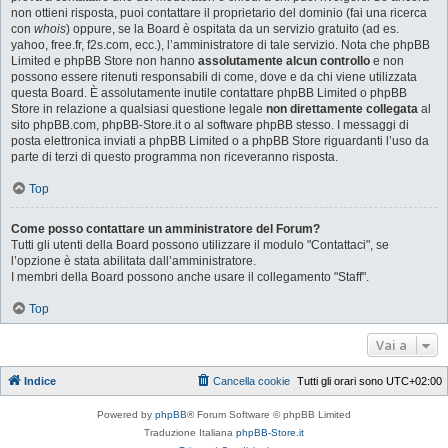
non ottieni risposta, puoi contattare il proprietario del dominio (fai una ricerca
con
whois
) oppure, se la Board è ospitata da un servizio gratuito (ad es.
yahoo, free.fr, f2s.com, ecc.), l’amministratore di tale servizio. Nota che phpBB
Limited e phpBB Store non hanno
assolutamente alcun controllo
e non
possono essere ritenuti responsabili di come, dove e da chi viene utilizzata
questa Board. È assolutamente inutile contattare phpBB Limited o phpBB
Store in relazione a qualsiasi questione legale
non direttamente collegata
al
sito phpBB.com, phpBB-Store.it o al software phpBB stesso. I messaggi di
posta elettronica inviati a phpBB Limited o a phpBB Store riguardanti l’uso da
parte di terzi di questo programma non riceveranno risposta.
Top
Come posso contattare un amministratore del Forum?
Tutti gli utenti della Board possono utilizzare il modulo "Contattaci", se
l’opzione è stata abilitata dall’amministratore.
I membri della Board possono anche usare il collegamento "Staff".
Top
Vai a
Indice
Cancella cookie
Tutti gli orari sono
UTC+02:00
Powered by
phpBB
® Forum Software © phpBB Limited
Traduzione Italiana
phpBB-Store.it