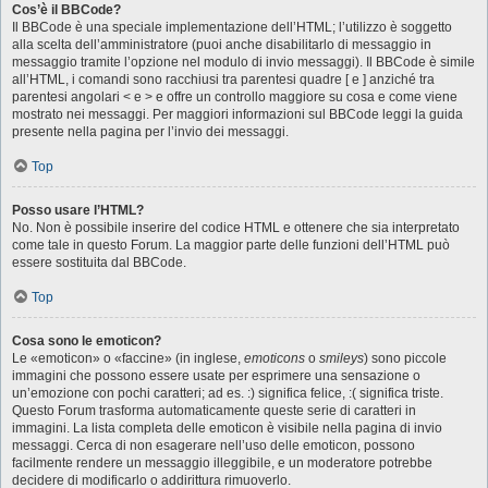
Cos’è il BBCode?
Il BBCode è una speciale implementazione dell’HTML; l’utilizzo è soggetto
alla scelta dell’amministratore (puoi anche disabilitarlo di messaggio in
messaggio tramite l’opzione nel modulo di invio messaggi). Il BBCode è simile
all’HTML, i comandi sono racchiusi tra parentesi quadre [ e ] anziché tra
parentesi angolari < e > e offre un controllo maggiore su cosa e come viene
mostrato nei messaggi. Per maggiori informazioni sul BBCode leggi la guida
presente nella pagina per l’invio dei messaggi.
Top
Posso usare l’HTML?
No. Non è possibile inserire del codice HTML e ottenere che sia interpretato
come tale in questo Forum. La maggior parte delle funzioni dell’HTML può
essere sostituita dal BBCode.
Top
Cosa sono le emoticon?
Le «emoticon» o «faccine» (in inglese,
emoticons
o
smileys
) sono piccole
immagini che possono essere usate per esprimere una sensazione o
un’emozione con pochi caratteri; ad es. :) significa felice, :( significa triste.
Questo Forum trasforma automaticamente queste serie di caratteri in
immagini. La lista completa delle emoticon è visibile nella pagina di invio
messaggi. Cerca di non esagerare nell’uso delle emoticon, possono
facilmente rendere un messaggio illeggibile, e un moderatore potrebbe
decidere di modificarlo o addirittura rimuoverlo.