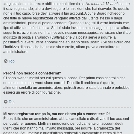
«registrazione minore» è abilitato e hai cliccato su
Ho meno di 13 anni
mentre
ti stavi registrando, allora devi seguire le istruzioni che hai ricevuto. Se questo
non è il tuo caso, forse devi attivare il tuo account. Alcune Board richiedono
che tutte le nuove registrazioni vengano attivate dall’utente stesso o dagli
amministratori, prima di poter accedere. Quando ti registri ti verrà indicato che
tipo di attivazione è richiesta. Se ti è stato inviato un messaggio di posta, allora
segui le istruzioni; se non hai ricevuto nessun messaggio... sei sicuro che il tuo
indirizzo di posta sia valido? (L’attivazione via posta serve a ridurre la
possibilità di avere utenti anonimi che abusano della Board.) Se sei sicuro che
l’indirizzo di posta che hai usato sia corretto, allora prova a contattare un
amministratore.
Top
Perché non riesco a connettermi?
Ci sono svariati motivi per cui questo succede. Per prima cosa controlla che
nome utente e password siano corretti. Di solito il problema è questo,
altrimenti contatta un amministratore: potresti essere stato bannato o potrebbe
esserci un errore di configurazione.
Top
Mi sono registrato tempo fa, ma non riesco più a connettermi?!
È possibile che un amministratore abbia cancellato o disattivato il tuo account
per qualche ragione. Molti siti rimuovono periodicamente gli account degli
utenti che non hanno mai inviato messaggi, per ridurre la grandezza del
database. Se il motivo è quest’ultimo registrati nuovamente e cerca di farti