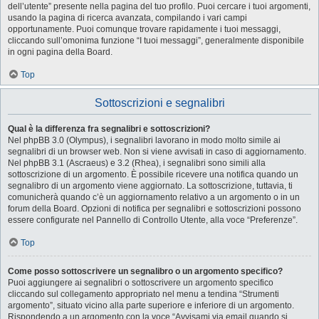
dell’utente” presente nella pagina del tuo profilo. Puoi cercare i tuoi argomenti,
usando la pagina di ricerca avanzata, compilando i vari campi
opportunamente. Puoi comunque trovare rapidamente i tuoi messaggi,
cliccando sull’omonima funzione “I tuoi messaggi”, generalmente disponibile
in ogni pagina della Board.
Top
Sottoscrizioni e segnalibri
Qual è la differenza fra segnalibri e sottoscrizioni?
Nel phpBB 3.0 (Olympus), i segnalibri lavorano in modo molto simile ai
segnalibri di un browser web. Non si viene avvisati in caso di aggiornamento.
Nel phpBB 3.1 (Ascraeus) e 3.2 (Rhea), i segnalibri sono simili alla
sottoscrizione di un argomento. È possibile ricevere una notifica quando un
segnalibro di un argomento viene aggiornato. La sottoscrizione, tuttavia, ti
comunicherà quando c’è un aggiornamento relativo a un argomento o in un
forum della Board. Opzioni di notifica per segnalibri e sottoscrizioni possono
essere configurate nel Pannello di Controllo Utente, alla voce “Preferenze”.
Top
Come posso sottoscrivere un segnalibro o un argomento specifico?
Puoi aggiungere ai segnalibri o sottoscrivere un argomento specifico
cliccando sul collegamento appropriato nel menu a tendina “Strumenti
argomento”, situato vicino alla parte superiore e inferiore di un argomento.
Rispondendo a un argomento con la voce “Avvisami via email quando si