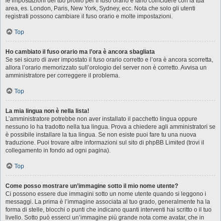
le impostazioni del tuo profilo per il fuso orario e farlo coincidere con la tua
area, es. London, Paris, New York, Sydney, ecc. Nota che solo gli utenti
registrati possono cambiare il fuso orario e molte impostazioni.
Top
Ho cambiato il fuso orario ma l’ora è ancora sbagliata
Se sei sicuro di aver impostato il fuso orario corretto e l’ora è ancora scorretta,
allora l’orario memorizzato sull’orologio del server non è corretto. Avvisa un
amministratore per correggere il problema.
Top
La mia lingua non è nella lista!
L’amministratore potrebbe non aver installato il pacchetto lingua oppure
nessuno lo ha tradotto nella tua lingua. Prova a chiedere agli amministratori se
è possibile installare la tua lingua. Se non esiste puoi fare tu una nuova
traduzione. Puoi trovare altre informazioni sul sito di phpBB Limited (trovi il
collegamento in fondo ad ogni pagina).
Top
Come posso mostrare un’immagine sotto il mio nome utente?
Ci possono essere due immagini sotto un nome utente quando si leggono i
messaggi. La prima è l’immagine associata al tuo grado, generalmente ha la
forma di stelle, blocchi o punti che indicano quanti interventi hai scritto o il tuo
livello. Sotto può esserci un’immagine più grande nota come avatar, che in