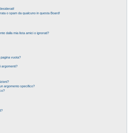
esiderati!
erata o spam da qualcuno in questa Board!
 dalla mia lista amici o ignorati?
a pagina vuota?
i argomenti?
izioni?
un argomento specifico?
ico?
d?