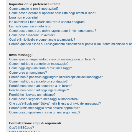
Impostazioni e preferenze utente
Come cambio le mie impostazioni?
Come posso evitare di apparire nella lista degli utenti in linea?
L’ora non è corretta!
Ho cambiato il fuso orario ma l’ora è ancora sbagliata
La mia lingua non è nella lista!
Come posso mostrare un’immagine sotto il mio nome utente?
Come posso inserire un avatar?
Qual è il mio livello e come faccio a cambiarlo?
Perché quando clicco sul collegamento all’indirizzo di posta di un utente mi chiede di
Invio Messaggi
Come apro un argomento o invio un messaggio in un forum?
Come modifico o cancello un messaggio?
Come aggiungo una firma ai miei messaggi?
Come creo un sondaggio?
Perché non è possibile aggiungere ulteriori opzioni del sondaggio?
Come modifico o cancello un sondaggio?
Perché non riesco ad accedere a un forum?
Perché non riesco ad aggiungere allegati?
Perché ho ricevuto un richiamo?
Come posso segnalare messaggi ai moderatori?
Che cos’è il pulsante “Salva” nella finestra di invio dei messaggi?
Perché il mio messaggio deve essere approvato?
Come posso spostare in cima un mio argomento?
Formattazione e tipi di argomenti
Cos’è il BBCode?