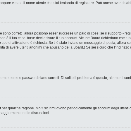
ppure vietato il nome utente che stai tentando di registrare. Può anche aver disabilit
 sono corretti, allora possono esser successe un paio di cose: se il supporto «regi
 non è il tuo caso, forse devi attivare il tuo account. Alcune Board richiedono che tut
 tipo di attivazione è richiesta. Se ti è stato inviato un messaggio di posta, allora s
bilità di avere utenti anonimi che abusano della Board.) Se sei sicuro che l’indirizzo 
ome utente e password siano corretti. Di solito il problema è questo, altrimenti con
nt per qualche ragione. Molti siti rimuovono periodicamente gli account degli utent
 maggiormente nelle discussioni.