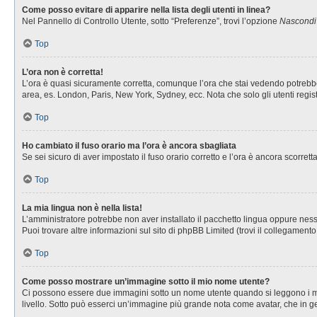
Come posso evitare di apparire nella lista degli utenti in linea?
Nel Pannello di Controllo Utente, sotto “Preferenze”, trovi l’opzione
Nascondi i
Top
L’ora non è corretta!
L’ora è quasi sicuramente corretta, comunque l’ora che stai vedendo potrebbe es
area, es. London, Paris, New York, Sydney, ecc. Nota che solo gli utenti regis
Top
Ho cambiato il fuso orario ma l’ora è ancora sbagliata
Se sei sicuro di aver impostato il fuso orario corretto e l’ora è ancora scorret
Top
La mia lingua non è nella lista!
L’amministratore potrebbe non aver installato il pacchetto lingua oppure nessu
Puoi trovare altre informazioni sul sito di phpBB Limited (trovi il collegament
Top
Come posso mostrare un’immagine sotto il mio nome utente?
Ci possono essere due immagini sotto un nome utente quando si leggono i messa
livello. Sotto può esserci un’immagine più grande nota come avatar, che in ge