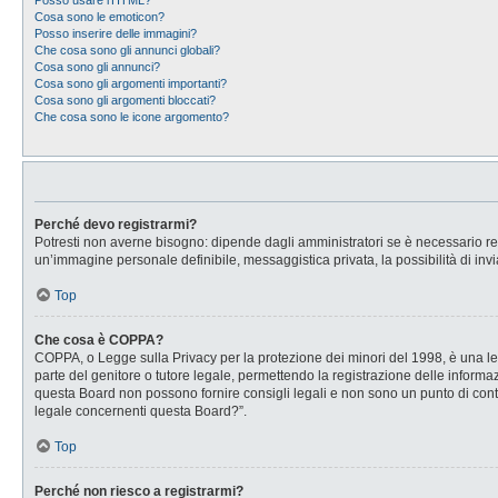
Posso usare l’HTML?
Cosa sono le emoticon?
Posso inserire delle immagini?
Che cosa sono gli annunci globali?
Cosa sono gli annunci?
Cosa sono gli argomenti importanti?
Cosa sono gli argomenti bloccati?
Che cosa sono le icone argomento?
Perché devo registrarmi?
Potresti non averne bisogno: dipende dagli amministratori se è necessario regi
un’immagine personale definibile, messaggistica privata, la possibilità di invi
Top
Che cosa è COPPA?
COPPA, o Legge sulla Privacy per la protezione dei minori del 1998, è una legg
parte del genitore o tutore legale, permettendo la registrazione delle informaz
questa Board non possono fornire consigli legali e non sono un punto di conta
legale concernenti questa Board?”.
Top
Perché non riesco a registrarmi?