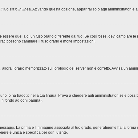
l tuo stato in linea
. Attivando questa opzione, apparirai solo agli amministratori e a
sere quella di un fuso orario differente dal tuo. Se così fosse, devi cambiare le imp
trati possono cambiare il fuso orario e molte impostazioni.
ta, allora l’orario memorizzato sull’orologio del server non è corretto. Avvisa un amm
no lo ha tradotto nella tua lingua. Prova a chiedere agli amministratori se è possibi
o in fondo ad ogni pagina).
ggi. La prima è l’immagine associata al tuo grado, generalmente ha la forma di stel
nere è unica e specifica per ogni utente.