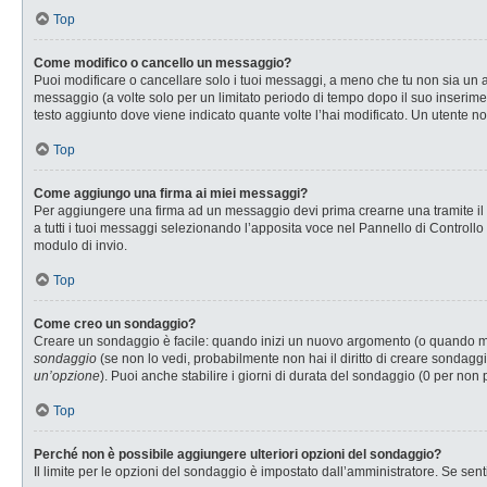
Top
Come modifico o cancello un messaggio?
Puoi modificare o cancellare solo i tuoi messaggi, a meno che tu non sia u
messaggio (a volte solo per un limitato periodo di tempo dopo il suo inserim
testo aggiunto dove viene indicato quante volte l’hai modificato. Un utente
Top
Come aggiungo una firma ai miei messaggi?
Per aggiungere una firma ad un messaggio devi prima crearne una tramite il P
a tutti i tuoi messaggi selezionando l’apposita voce nel Pannello di Controllo
modulo di invio.
Top
Come creo un sondaggio?
Creare un sondaggio è facile: quando inizi un nuovo argomento (o quando modi
sondaggio
(se non lo vedi, probabilmente non hai il diritto di creare sondaggi
un’opzione
). Puoi anche stabilire i giorni di durata del sondaggio (0 per non 
Top
Perché non è possibile aggiungere ulteriori opzioni del sondaggio?
Il limite per le opzioni del sondaggio è impostato dall’amministratore. Se senti