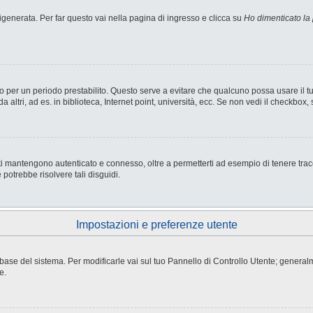
enerata. Per far questo vai nella pagina di ingresso e clicca su
Ho dimenticato la
nesso per un periodo prestabilito. Questo serve a evitare che qualcuno possa usare i
ltri, ad es. in biblioteca, Internet point, università, ecc. Se non vedi il checkbox, 
i mantengono autenticato e connesso, oltre a permetterti ad esempio di tenere tracci
potrebbe risolvere tali disguidi.
Impostazioni e preferenze utente
atabase del sistema. Per modificarle vai sul tuo Pannello di Controllo Utente; gene
e.