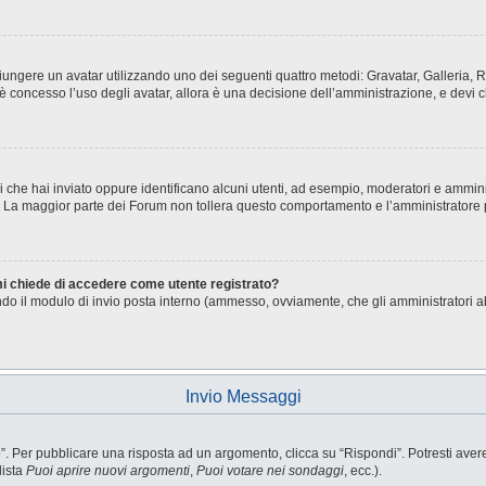
aggiungere un avatar utilizzando uno dei seguenti quattro metodi: Gravatar, Galleria
è concesso l’uso degli avatar, allora è una decisione dell’amministrazione, e devi c
i che hai inviato oppure identificano alcuni utenti, ad esempio, moderatori e ammini
o. La maggior parte dei Forum non tollera questo comportamento e l’amministratore
 mi chiede di accedere come utente registrato?
sando il modulo di invio posta interno (ammesso, ovviamente, che gli amministratori 
Invio Messaggi
Per pubblicare una risposta ad un argomento, clicca su “Rispondi”. Potresti avere b
lista
Puoi aprire nuovi argomenti
,
Puoi votare nei sondaggi
, ecc.).