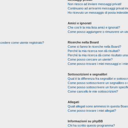
Non riesco ad inviare messaggi privati!
Continuano ad arrivarmi messaggi privati ind
Ho ricevuto un messaggio di posta indesid
Amici e ignorati
Che cos’è la mia lista amici e ignorati?
Come posso aggiungere o rimuovere un utente
Ricerche nella Board
 accedere come utente registrato?
Come si fanno le ricerche nella Board?
Perché la mia ricerca non dà risultati?
Perché la mia ricerca dà come risultato un
Come posso cercare un utente?
Come posso trovare i miei messaggi e i mie
Sottoscrizioni e segnalibri
Qual è la differenza fra segnalibri e sottoscr
Come posso sottoscrivere un segnalibro o 
Come posso sottoscrivere un forum specif
Come cancello le mie sottoscrizioni?
Allegati
Quali allegati sono ammessi in questa Boar
Come posso trovare i miei allegati?
Informazioni su phpBB
Chi ha scritto questo programma?