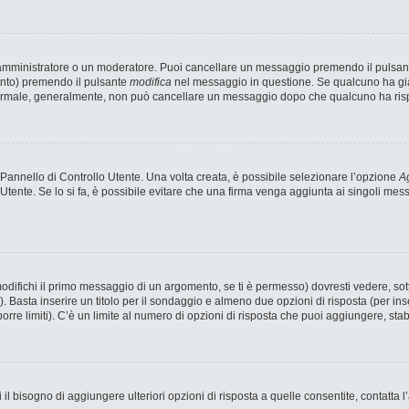
n amministratore o un moderatore. Puoi cancellare un messaggio premendo il pulsan
ento) premendo il pulsante
modifica
nel messaggio in questione. Se qualcuno ha già 
 normale, generalmente, non può cancellare un messaggio dopo che qualcuno ha ris
annello di Controllo Utente. Una volta creata, è possibile selezionare l’opzione
Ag
 Utente. Se lo si fa, è possibile evitare che una firma venga aggiunta ai singoli me
fichi il primo messaggio di un argomento, se ti è permesso) dovresti vedere, sotto
). Basta inserire un titolo per il sondaggio e almeno due opzioni di risposta (per ins
porre limiti). C’è un limite al numero di opzioni di risposta che puoi aggiungere, stab
 il bisogno di aggiungere ulteriori opzioni di risposta a quelle consentite, contatta