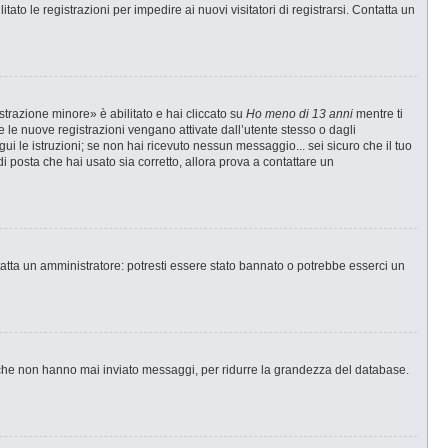
ato le registrazioni per impedire ai nuovi visitatori di registrarsi. Contatta un
strazione minore» è abilitato e hai cliccato su
Ho meno di 13 anni
mentre ti
te le nuove registrazioni vengano attivate dall’utente stesso o dagli
egui le istruzioni; se non hai ricevuto nessun messaggio... sei sicuro che il tuo
di posta che hai usato sia corretto, allora prova a contattare un
tatta un amministratore: potresti essere stato bannato o potrebbe esserci un
i che non hanno mai inviato messaggi, per ridurre la grandezza del database.