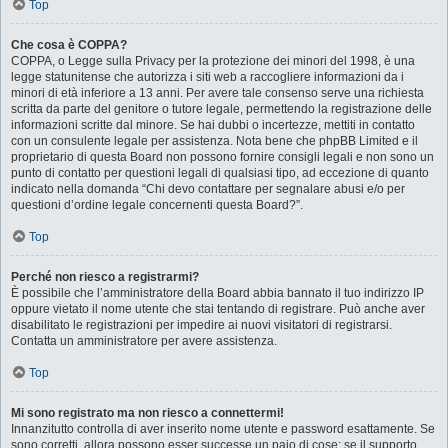
Top
Che cosa è COPPA?
COPPA, o Legge sulla Privacy per la protezione dei minori del 1998, è una
legge statunitense che autorizza i siti web a raccogliere informazioni da i
minori di età inferiore a 13 anni. Per avere tale consenso serve una richiesta
scritta da parte del genitore o tutore legale, permettendo la registrazione delle
informazioni scritte dal minore. Se hai dubbi o incertezze, mettiti in contatto
con un consulente legale per assistenza. Nota bene che phpBB Limited e il
proprietario di questa Board non possono fornire consigli legali e non sono un
punto di contatto per questioni legali di qualsiasi tipo, ad eccezione di quanto
indicato nella domanda “Chi devo contattare per segnalare abusi e/o per
questioni d’ordine legale concernenti questa Board?”.
Top
Perché non riesco a registrarmi?
È possibile che l’amministratore della Board abbia bannato il tuo indirizzo IP
oppure vietato il nome utente che stai tentando di registrare. Può anche aver
disabilitato le registrazioni per impedire ai nuovi visitatori di registrarsi.
Contatta un amministratore per avere assistenza.
Top
Mi sono registrato ma non riesco a connettermi!
Innanzitutto controlla di aver inserito nome utente e password esattamente. Se
sono corretti, allora possono esser successe un paio di cose: se il supporto