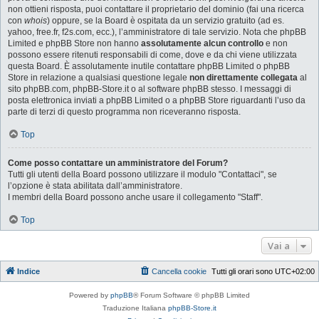
non ottieni risposta, puoi contattare il proprietario del dominio (fai una ricerca
con
whois
) oppure, se la Board è ospitata da un servizio gratuito (ad es.
yahoo, free.fr, f2s.com, ecc.), l’amministratore di tale servizio. Nota che phpBB
Limited e phpBB Store non hanno
assolutamente alcun controllo
e non
possono essere ritenuti responsabili di come, dove e da chi viene utilizzata
questa Board. È assolutamente inutile contattare phpBB Limited o phpBB
Store in relazione a qualsiasi questione legale
non direttamente collegata
al
sito phpBB.com, phpBB-Store.it o al software phpBB stesso. I messaggi di
posta elettronica inviati a phpBB Limited o a phpBB Store riguardanti l’uso da
parte di terzi di questo programma non riceveranno risposta.
Top
Come posso contattare un amministratore del Forum?
Tutti gli utenti della Board possono utilizzare il modulo "Contattaci", se
l’opzione è stata abilitata dall’amministratore.
I membri della Board possono anche usare il collegamento "Staff".
Top
Vai a
Indice
Cancella cookie
Tutti gli orari sono
UTC+02:00
Powered by
phpBB
® Forum Software © phpBB Limited
Traduzione Italiana
phpBB-Store.it