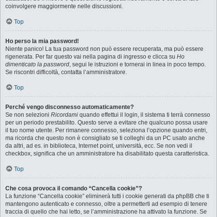
coinvolgere maggiormente nelle discussioni.
Top
Ho perso la mia password!
Niente panico! La tua password non può essere recuperata, ma può essere
rigenerata. Per far questo vai nella pagina di ingresso e clicca su
Ho
dimenticato la password
, segui le istruzioni e tornerai in linea in poco tempo.
Se riscontri difficoltà, contatta l’amministratore.
Top
Perché vengo disconnesso automaticamente?
Se non selezioni
Ricordami
quando effettui il login, il sistema ti terrà connesso
per un periodo prestabilito. Questo serve a evitare che qualcuno possa usare
il tuo nome utente. Per rimanere connesso, seleziona l’opzione quando entri,
ma ricorda che questo non è consigliato se ti colleghi da un PC usato anche
da altri, ad es. in biblioteca, Internet point, università, ecc. Se non vedi il
checkbox, significa che un amministratore ha disabilitato questa caratteristica.
Top
Che cosa provoca il comando “Cancella cookie”?
La funzione “Cancella cookie” eliminerà tutti i cookie generati da phpBB che ti
mantengono autenticato e connesso, oltre a permetterti ad esempio di tenere
traccia di quello che hai letto, se l’amministrazione ha attivato la funzione. Se