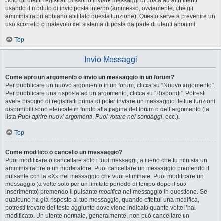
Solo gli utenti registrati possono inviare messaggi di posta ad altri utenti
usando il modulo di invio posta interno (ammesso, ovviamente, che gli
amministratori abbiano abilitato questa funzione). Questo serve a prevenire un
uso scorretto o malevolo del sistema di posta da parte di utenti anonimi.
Top
Invio Messaggi
Come apro un argomento o invio un messaggio in un forum?
Per pubblicare un nuovo argomento in un forum, clicca su “Nuovo argomento”.
Per pubblicare una risposta ad un argomento, clicca su “Rispondi”. Potresti
avere bisogno di registrarti prima di poter inviare un messaggio: le tue funzioni
disponibili sono elencate in fondo alla pagina del forum o dell’argomento (la
lista
Puoi aprire nuovi argomenti
,
Puoi votare nei sondaggi
, ecc.).
Top
Come modifico o cancello un messaggio?
Puoi modificare o cancellare solo i tuoi messaggi, a meno che tu non sia un
amministratore o un moderatore. Puoi cancellare un messaggio premendo il
pulsante con la «X» nel messaggio che vuoi eliminare. Puoi modificare un
messaggio (a volte solo per un limitato periodo di tempo dopo il suo
inserimento) premendo il pulsante
modifica
nel messaggio in questione. Se
qualcuno ha già risposto al tuo messaggio, quando effettui una modifica,
potresti trovare del testo aggiunto dove viene indicato quante volte l’hai
modificato. Un utente normale, generalmente, non può cancellare un