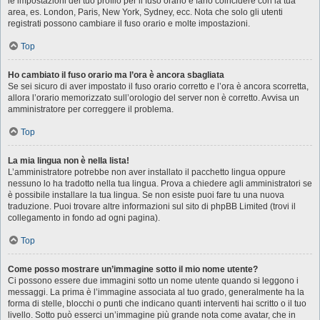
le impostazioni del tuo profilo per il fuso orario e farlo coincidere con la tua
area, es. London, Paris, New York, Sydney, ecc. Nota che solo gli utenti
registrati possono cambiare il fuso orario e molte impostazioni.
Top
Ho cambiato il fuso orario ma l’ora è ancora sbagliata
Se sei sicuro di aver impostato il fuso orario corretto e l’ora è ancora scorretta,
allora l’orario memorizzato sull’orologio del server non è corretto. Avvisa un
amministratore per correggere il problema.
Top
La mia lingua non è nella lista!
L’amministratore potrebbe non aver installato il pacchetto lingua oppure
nessuno lo ha tradotto nella tua lingua. Prova a chiedere agli amministratori se
è possibile installare la tua lingua. Se non esiste puoi fare tu una nuova
traduzione. Puoi trovare altre informazioni sul sito di phpBB Limited (trovi il
collegamento in fondo ad ogni pagina).
Top
Come posso mostrare un’immagine sotto il mio nome utente?
Ci possono essere due immagini sotto un nome utente quando si leggono i
messaggi. La prima è l’immagine associata al tuo grado, generalmente ha la
forma di stelle, blocchi o punti che indicano quanti interventi hai scritto o il tuo
livello. Sotto può esserci un’immagine più grande nota come avatar, che in