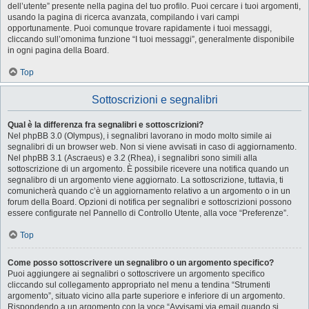
dell’utente” presente nella pagina del tuo profilo. Puoi cercare i tuoi argomenti,
usando la pagina di ricerca avanzata, compilando i vari campi
opportunamente. Puoi comunque trovare rapidamente i tuoi messaggi,
cliccando sull’omonima funzione “I tuoi messaggi”, generalmente disponibile
in ogni pagina della Board.
Top
Sottoscrizioni e segnalibri
Qual è la differenza fra segnalibri e sottoscrizioni?
Nel phpBB 3.0 (Olympus), i segnalibri lavorano in modo molto simile ai
segnalibri di un browser web. Non si viene avvisati in caso di aggiornamento.
Nel phpBB 3.1 (Ascraeus) e 3.2 (Rhea), i segnalibri sono simili alla
sottoscrizione di un argomento. È possibile ricevere una notifica quando un
segnalibro di un argomento viene aggiornato. La sottoscrizione, tuttavia, ti
comunicherà quando c’è un aggiornamento relativo a un argomento o in un
forum della Board. Opzioni di notifica per segnalibri e sottoscrizioni possono
essere configurate nel Pannello di Controllo Utente, alla voce “Preferenze”.
Top
Come posso sottoscrivere un segnalibro o un argomento specifico?
Puoi aggiungere ai segnalibri o sottoscrivere un argomento specifico
cliccando sul collegamento appropriato nel menu a tendina “Strumenti
argomento”, situato vicino alla parte superiore e inferiore di un argomento.
Rispondendo a un argomento con la voce “Avvisami via email quando si