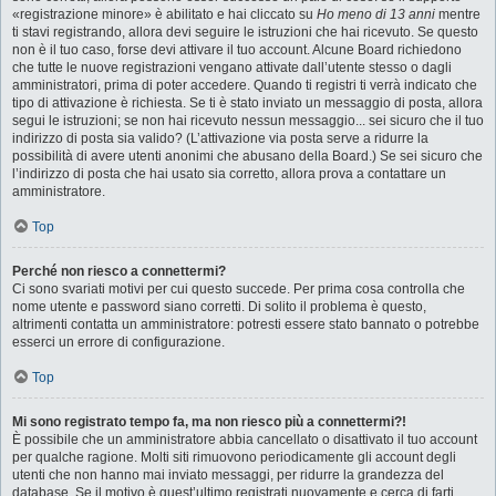
«registrazione minore» è abilitato e hai cliccato su
Ho meno di 13 anni
mentre
ti stavi registrando, allora devi seguire le istruzioni che hai ricevuto. Se questo
non è il tuo caso, forse devi attivare il tuo account. Alcune Board richiedono
che tutte le nuove registrazioni vengano attivate dall’utente stesso o dagli
amministratori, prima di poter accedere. Quando ti registri ti verrà indicato che
tipo di attivazione è richiesta. Se ti è stato inviato un messaggio di posta, allora
segui le istruzioni; se non hai ricevuto nessun messaggio... sei sicuro che il tuo
indirizzo di posta sia valido? (L’attivazione via posta serve a ridurre la
possibilità di avere utenti anonimi che abusano della Board.) Se sei sicuro che
l’indirizzo di posta che hai usato sia corretto, allora prova a contattare un
amministratore.
Top
Perché non riesco a connettermi?
Ci sono svariati motivi per cui questo succede. Per prima cosa controlla che
nome utente e password siano corretti. Di solito il problema è questo,
altrimenti contatta un amministratore: potresti essere stato bannato o potrebbe
esserci un errore di configurazione.
Top
Mi sono registrato tempo fa, ma non riesco più a connettermi?!
È possibile che un amministratore abbia cancellato o disattivato il tuo account
per qualche ragione. Molti siti rimuovono periodicamente gli account degli
utenti che non hanno mai inviato messaggi, per ridurre la grandezza del
database. Se il motivo è quest’ultimo registrati nuovamente e cerca di farti