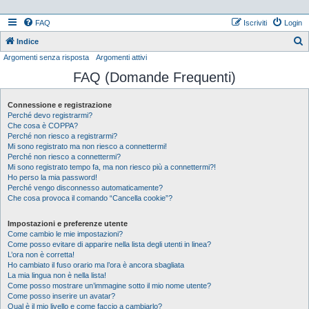
FAQ
Iscriviti
Login
Indice
Argomenti senza risposta
Argomenti attivi
e
FAQ (Domande Frequenti)
r
c
Connessione e registrazione
a
Perché devo registrarmi?
Che cosa è COPPA?
Perché non riesco a registrarmi?
Mi sono registrato ma non riesco a connettermi!
Perché non riesco a connettermi?
Mi sono registrato tempo fa, ma non riesco più a connettermi?!
Ho perso la mia password!
Perché vengo disconnesso automaticamente?
Che cosa provoca il comando “Cancella cookie”?
Impostazioni e preferenze utente
Come cambio le mie impostazioni?
Come posso evitare di apparire nella lista degli utenti in linea?
L’ora non è corretta!
Ho cambiato il fuso orario ma l’ora è ancora sbagliata
La mia lingua non è nella lista!
Come posso mostrare un’immagine sotto il mio nome utente?
Come posso inserire un avatar?
Qual è il mio livello e come faccio a cambiarlo?