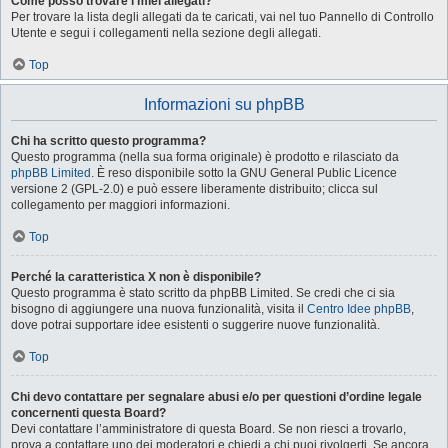
Come posso trovare i miei allegati?
Per trovare la lista degli allegati da te caricati, vai nel tuo Pannello di Controllo
Utente e segui i collegamenti nella sezione degli allegati.
Top
Informazioni su phpBB
Chi ha scritto questo programma?
Questo programma (nella sua forma originale) è prodotto e rilasciato da
phpBB Limited
. È reso disponibile sotto la GNU General Public Licence
versione 2 (GPL-2.0) e può essere liberamente distribuito; clicca sul
collegamento per maggiori informazioni.
Top
Perché la caratteristica X non è disponibile?
Questo programma è stato scritto da phpBB Limited. Se credi che ci sia
bisogno di aggiungere una nuova funzionalità, visita il
Centro Idee phpBB
,
dove potrai supportare idee esistenti o suggerire nuove funzionalità.
Top
Chi devo contattare per segnalare abusi e/o per questioni d’ordine legale
concernenti questa Board?
Devi contattare l’amministratore di questa Board. Se non riesci a trovarlo,
prova a contattare uno dei moderatori e chiedi a chi puoi rivolgerti. Se ancora