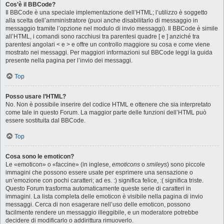
Cos’è il BBCode?
Il BBCode è una speciale implementazione dell’HTML; l’utilizzo è soggetto
alla scelta dell’amministratore (puoi anche disabilitarlo di messaggio in
messaggio tramite l’opzione nel modulo di invio messaggi). Il BBCode è simile
all’HTML, i comandi sono racchiusi tra parentesi quadre [ e ] anziché tra
parentesi angolari < e > e offre un controllo maggiore su cosa e come viene
mostrato nei messaggi. Per maggiori informazioni sul BBCode leggi la guida
presente nella pagina per l’invio dei messaggi.
Top
Posso usare l’HTML?
No. Non è possibile inserire del codice HTML e ottenere che sia interpretato
come tale in questo Forum. La maggior parte delle funzioni dell’HTML può
essere sostituita dal BBCode.
Top
Cosa sono le emoticon?
Le «emoticon» o «faccine» (in inglese,
emoticons
o
smileys
) sono piccole
immagini che possono essere usate per esprimere una sensazione o
un’emozione con pochi caratteri; ad es. :) significa felice, :( significa triste.
Questo Forum trasforma automaticamente queste serie di caratteri in
immagini. La lista completa delle emoticon è visibile nella pagina di invio
messaggi. Cerca di non esagerare nell’uso delle emoticon, possono
facilmente rendere un messaggio illeggibile, e un moderatore potrebbe
decidere di modificarlo o addirittura rimuoverlo.