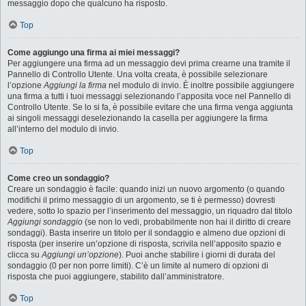
messaggio dopo che qualcuno ha risposto.
Top
Come aggiungo una firma ai miei messaggi?
Per aggiungere una firma ad un messaggio devi prima crearne una tramite il
Pannello di Controllo Utente. Una volta creata, è possibile selezionare
l’opzione
Aggiungi la firma
nel modulo di invio. È inoltre possibile aggiungere
una firma a tutti i tuoi messaggi selezionando l’apposita voce nel Pannello di
Controllo Utente. Se lo si fa, è possibile evitare che una firma venga aggiunta
ai singoli messaggi deselezionando la casella per aggiungere la firma
all’interno del modulo di invio.
Top
Come creo un sondaggio?
Creare un sondaggio è facile: quando inizi un nuovo argomento (o quando
modifichi il primo messaggio di un argomento, se ti è permesso) dovresti
vedere, sotto lo spazio per l’inserimento del messaggio, un riquadro dal titolo
Aggiungi sondaggio
(se non lo vedi, probabilmente non hai il diritto di creare
sondaggi). Basta inserire un titolo per il sondaggio e almeno due opzioni di
risposta (per inserire un’opzione di risposta, scrivila nell’apposito spazio e
clicca su
Aggiungi un’opzione
). Puoi anche stabilire i giorni di durata del
sondaggio (0 per non porre limiti). C’è un limite al numero di opzioni di
risposta che puoi aggiungere, stabilito dall’amministratore.
Top