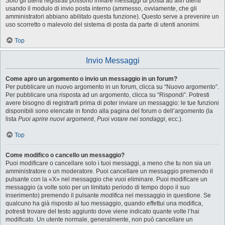
Solo gli utenti registrati possono inviare messaggi di posta ad altri utenti
usando il modulo di invio posta interno (ammesso, ovviamente, che gli
amministratori abbiano abilitato questa funzione). Questo serve a prevenire un
uso scorretto o malevolo del sistema di posta da parte di utenti anonimi.
Top
Invio Messaggi
Come apro un argomento o invio un messaggio in un forum?
Per pubblicare un nuovo argomento in un forum, clicca su “Nuovo argomento”.
Per pubblicare una risposta ad un argomento, clicca su “Rispondi”. Potresti
avere bisogno di registrarti prima di poter inviare un messaggio: le tue funzioni
disponibili sono elencate in fondo alla pagina del forum o dell’argomento (la
lista
Puoi aprire nuovi argomenti
,
Puoi votare nei sondaggi
, ecc.).
Top
Come modifico o cancello un messaggio?
Puoi modificare o cancellare solo i tuoi messaggi, a meno che tu non sia un
amministratore o un moderatore. Puoi cancellare un messaggio premendo il
pulsante con la «X» nel messaggio che vuoi eliminare. Puoi modificare un
messaggio (a volte solo per un limitato periodo di tempo dopo il suo
inserimento) premendo il pulsante
modifica
nel messaggio in questione. Se
qualcuno ha già risposto al tuo messaggio, quando effettui una modifica,
potresti trovare del testo aggiunto dove viene indicato quante volte l’hai
modificato. Un utente normale, generalmente, non può cancellare un