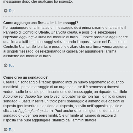
messaggio dopo che qualcuno ha risposto.
Top
Come aggiungo una firma ai miei messaggi?
Per aggiungere una firma ad un messaggio devi prima crearne una tramite il
Pannello di Controllo Utente. Una volta creata, è possibile selezionare
l’opzione
Aggiungi la firma
nel modulo di invio. È inoltre possibile aggiungere
una firma a tutti i tuoi messaggi selezionando l’apposita voce nel Pannello di
Controllo Utente. Se lo si fa, è possibile evitare che una firma venga aggiunta
ai singoli messaggi deselezionando la casella per aggiungere la firma
all’interno del modulo di invio.
Top
Come creo un sondaggio?
Creare un sondaggio è facile: quando inizi un nuovo argomento (o quando
modifichi il primo messaggio di un argomento, se ti è permesso) dovresti
vedere, sotto lo spazio per l’inserimento del messaggio, un riquadro dal titolo
Aggiungi sondaggio
(se non lo vedi, probabilmente non hai il diritto di creare
sondaggi). Basta inserire un titolo per il sondaggio e almeno due opzioni di
risposta (per inserire un’opzione di risposta, scrivila nell’apposito spazio e
clicca su
Aggiungi un’opzione
). Puoi anche stabilire i giorni di durata del
sondaggio (0 per non porre limiti). C’è un limite al numero di opzioni di
risposta che puoi aggiungere, stabilito dall’amministratore.
Top