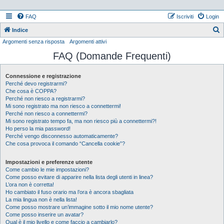
FAQ
Iscriviti
Login
Indice
Argomenti senza risposta
Argomenti attivi
e
FAQ (Domande Frequenti)
r
c
Connessione e registrazione
a
Perché devo registrarmi?
Che cosa è COPPA?
Perché non riesco a registrarmi?
Mi sono registrato ma non riesco a connettermi!
Perché non riesco a connettermi?
Mi sono registrato tempo fa, ma non riesco più a connettermi?!
Ho perso la mia password!
Perché vengo disconnesso automaticamente?
Che cosa provoca il comando “Cancella cookie”?
Impostazioni e preferenze utente
Come cambio le mie impostazioni?
Come posso evitare di apparire nella lista degli utenti in linea?
L’ora non è corretta!
Ho cambiato il fuso orario ma l’ora è ancora sbagliata
La mia lingua non è nella lista!
Come posso mostrare un’immagine sotto il mio nome utente?
Come posso inserire un avatar?
Qual è il mio livello e come faccio a cambiarlo?