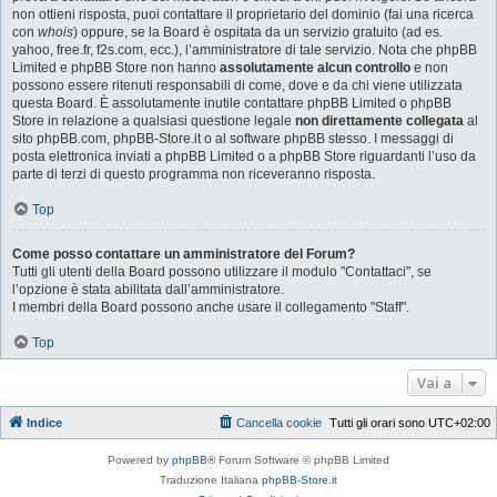
non ottieni risposta, puoi contattare il proprietario del dominio (fai una ricerca
con
whois
) oppure, se la Board è ospitata da un servizio gratuito (ad es.
yahoo, free.fr, f2s.com, ecc.), l’amministratore di tale servizio. Nota che phpBB
Limited e phpBB Store non hanno
assolutamente alcun controllo
e non
possono essere ritenuti responsabili di come, dove e da chi viene utilizzata
questa Board. È assolutamente inutile contattare phpBB Limited o phpBB
Store in relazione a qualsiasi questione legale
non direttamente collegata
al
sito phpBB.com, phpBB-Store.it o al software phpBB stesso. I messaggi di
posta elettronica inviati a phpBB Limited o a phpBB Store riguardanti l’uso da
parte di terzi di questo programma non riceveranno risposta.
Top
Come posso contattare un amministratore del Forum?
Tutti gli utenti della Board possono utilizzare il modulo "Contattaci", se
l’opzione è stata abilitata dall’amministratore.
I membri della Board possono anche usare il collegamento "Staff".
Top
Vai a
Indice
Cancella cookie
Tutti gli orari sono
UTC+02:00
Powered by
phpBB
® Forum Software © phpBB Limited
Traduzione Italiana
phpBB-Store.it