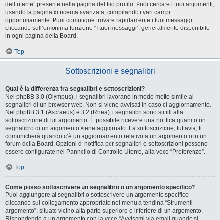
dell’utente” presente nella pagina del tuo profilo. Puoi cercare i tuoi argomenti,
usando la pagina di ricerca avanzata, compilando i vari campi
opportunamente. Puoi comunque trovare rapidamente i tuoi messaggi,
cliccando sull’omonima funzione “I tuoi messaggi”, generalmente disponibile
in ogni pagina della Board.
Top
Sottoscrizioni e segnalibri
Qual è la differenza fra segnalibri e sottoscrizioni?
Nel phpBB 3.0 (Olympus), i segnalibri lavorano in modo molto simile ai
segnalibri di un browser web. Non si viene avvisati in caso di aggiornamento.
Nel phpBB 3.1 (Ascraeus) e 3.2 (Rhea), i segnalibri sono simili alla
sottoscrizione di un argomento. È possibile ricevere una notifica quando un
segnalibro di un argomento viene aggiornato. La sottoscrizione, tuttavia, ti
comunicherà quando c’è un aggiornamento relativo a un argomento o in un
forum della Board. Opzioni di notifica per segnalibri e sottoscrizioni possono
essere configurate nel Pannello di Controllo Utente, alla voce “Preferenze”.
Top
Come posso sottoscrivere un segnalibro o un argomento specifico?
Puoi aggiungere ai segnalibri o sottoscrivere un argomento specifico
cliccando sul collegamento appropriato nel menu a tendina “Strumenti
argomento”, situato vicino alla parte superiore e inferiore di un argomento.
Rispondendo a un argomento con la voce “Avvisami via email quando si