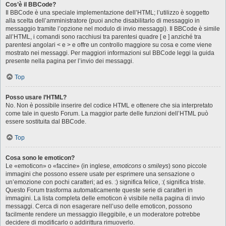
Cos’è il BBCode?
Il BBCode è una speciale implementazione dell’HTML; l’utilizzo è soggetto
alla scelta dell’amministratore (puoi anche disabilitarlo di messaggio in
messaggio tramite l’opzione nel modulo di invio messaggi). Il BBCode è simile
all’HTML, i comandi sono racchiusi tra parentesi quadre [ e ] anziché tra
parentesi angolari < e > e offre un controllo maggiore su cosa e come viene
mostrato nei messaggi. Per maggiori informazioni sul BBCode leggi la guida
presente nella pagina per l’invio dei messaggi.
Top
Posso usare l’HTML?
No. Non è possibile inserire del codice HTML e ottenere che sia interpretato
come tale in questo Forum. La maggior parte delle funzioni dell’HTML può
essere sostituita dal BBCode.
Top
Cosa sono le emoticon?
Le «emoticon» o «faccine» (in inglese,
emoticons
o
smileys
) sono piccole
immagini che possono essere usate per esprimere una sensazione o
un’emozione con pochi caratteri; ad es. :) significa felice, :( significa triste.
Questo Forum trasforma automaticamente queste serie di caratteri in
immagini. La lista completa delle emoticon è visibile nella pagina di invio
messaggi. Cerca di non esagerare nell’uso delle emoticon, possono
facilmente rendere un messaggio illeggibile, e un moderatore potrebbe
decidere di modificarlo o addirittura rimuoverlo.