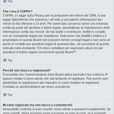
Top
Che cosa è COPPA?
COPPA, o Legge sulla Privacy per la protezione dei minori del 1998, è una
legge statunitense che autorizza i siti web a raccogliere informazioni da i
minori di età inferiore a 13 anni. Per avere tale consenso serve una richiesta
scritta da parte del genitore o tutore legale, permettendo la registrazione delle
informazioni scritte dal minore. Se hai dubbi o incertezze, mettiti in contatto
con un consulente legale per assistenza. Nota bene che phpBB Limited e il
proprietario di questa Board non possono fornire consigli legali e non sono un
punto di contatto per questioni legali di qualsiasi tipo, ad eccezione di quanto
indicato nella domanda “Chi devo contattare per segnalare abusi e/o per
questioni d’ordine legale concernenti questa Board?”.
Top
Perché non riesco a registrarmi?
È possibile che l’amministratore della Board abbia bannato il tuo indirizzo IP
oppure vietato il nome utente che stai tentando di registrare. Può anche aver
disabilitato le registrazioni per impedire ai nuovi visitatori di registrarsi.
Contatta un amministratore per avere assistenza.
Top
Mi sono registrato ma non riesco a connettermi!
Innanzitutto controlla di aver inserito nome utente e password esattamente. Se
sono corretti, allora possono esser successe un paio di cose: se il supporto