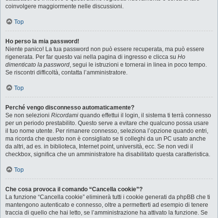
coinvolgere maggiormente nelle discussioni.
Top
Ho perso la mia password!
Niente panico! La tua password non può essere recuperata, ma può essere
rigenerata. Per far questo vai nella pagina di ingresso e clicca su
Ho
dimenticato la password
, segui le istruzioni e tornerai in linea in poco tempo.
Se riscontri difficoltà, contatta l’amministratore.
Top
Perché vengo disconnesso automaticamente?
Se non selezioni
Ricordami
quando effettui il login, il sistema ti terrà connesso
per un periodo prestabilito. Questo serve a evitare che qualcuno possa usare
il tuo nome utente. Per rimanere connesso, seleziona l’opzione quando entri,
ma ricorda che questo non è consigliato se ti colleghi da un PC usato anche
da altri, ad es. in biblioteca, Internet point, università, ecc. Se non vedi il
checkbox, significa che un amministratore ha disabilitato questa caratteristica.
Top
Che cosa provoca il comando “Cancella cookie”?
La funzione “Cancella cookie” eliminerà tutti i cookie generati da phpBB che ti
mantengono autenticato e connesso, oltre a permetterti ad esempio di tenere
traccia di quello che hai letto, se l’amministrazione ha attivato la funzione. Se