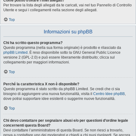
Come posso trovare i miei allegati?
Per trovare la lista degli allegati da te caricati, vai nel tuo Pannello di Controllo
Utente e segui i collegamenti nella sezione degli allegati.
Top
Informazioni su phpBB
Chi ha scritto questo programma?
Questo programma (nella sua forma originale) è prodotto e rilasciato da
phpBB Limited
. È reso disponibile sotto la GNU General Public Licence
versione 2 (GPL-2.0) e può essere liberamente distribuito; clicca sul
collegamento per maggiori informazioni.
Top
Perché la caratteristica X non è disponibile?
Questo programma è stato scritto da phpBB Limited. Se credi che ci sia
bisogno di aggiungere una nuova funzionalità, visita il
Centro Idee phpBB
,
dove potrai supportare idee esistenti o suggerire nuove funzionalità.
Top
Chi devo contattare per segnalare abusi e/o per questioni d’ordine legale
concernenti questa Board?
Devi contattare l’amministratore di questa Board. Se non riesci a trovarlo,
prova a contattare uno dei moderatori e chiedi a chi puoi rivolgerti. Se ancora