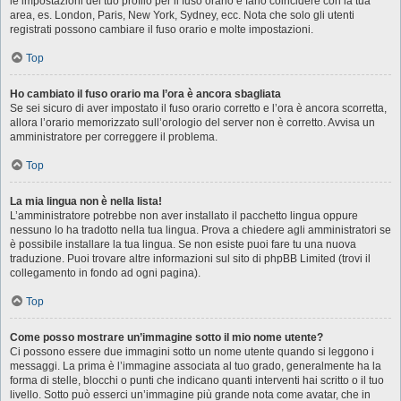
le impostazioni del tuo profilo per il fuso orario e farlo coincidere con la tua
area, es. London, Paris, New York, Sydney, ecc. Nota che solo gli utenti
registrati possono cambiare il fuso orario e molte impostazioni.
Top
Ho cambiato il fuso orario ma l’ora è ancora sbagliata
Se sei sicuro di aver impostato il fuso orario corretto e l’ora è ancora scorretta,
allora l’orario memorizzato sull’orologio del server non è corretto. Avvisa un
amministratore per correggere il problema.
Top
La mia lingua non è nella lista!
L’amministratore potrebbe non aver installato il pacchetto lingua oppure
nessuno lo ha tradotto nella tua lingua. Prova a chiedere agli amministratori se
è possibile installare la tua lingua. Se non esiste puoi fare tu una nuova
traduzione. Puoi trovare altre informazioni sul sito di phpBB Limited (trovi il
collegamento in fondo ad ogni pagina).
Top
Come posso mostrare un’immagine sotto il mio nome utente?
Ci possono essere due immagini sotto un nome utente quando si leggono i
messaggi. La prima è l’immagine associata al tuo grado, generalmente ha la
forma di stelle, blocchi o punti che indicano quanti interventi hai scritto o il tuo
livello. Sotto può esserci un’immagine più grande nota come avatar, che in