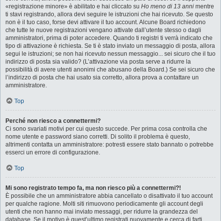
«registrazione minore» è abilitato e hai cliccato su
Ho meno di 13 anni
mentre
ti stavi registrando, allora devi seguire le istruzioni che hai ricevuto. Se questo
non è il tuo caso, forse devi attivare il tuo account. Alcune Board richiedono
che tutte le nuove registrazioni vengano attivate dall’utente stesso o dagli
amministratori, prima di poter accedere. Quando ti registri ti verrà indicato che
tipo di attivazione è richiesta. Se ti è stato inviato un messaggio di posta, allora
segui le istruzioni; se non hai ricevuto nessun messaggio... sei sicuro che il tuo
indirizzo di posta sia valido? (L’attivazione via posta serve a ridurre la
possibilità di avere utenti anonimi che abusano della Board.) Se sei sicuro che
l’indirizzo di posta che hai usato sia corretto, allora prova a contattare un
amministratore.
Top
Perché non riesco a connettermi?
Ci sono svariati motivi per cui questo succede. Per prima cosa controlla che
nome utente e password siano corretti. Di solito il problema è questo,
altrimenti contatta un amministratore: potresti essere stato bannato o potrebbe
esserci un errore di configurazione.
Top
Mi sono registrato tempo fa, ma non riesco più a connettermi?!
È possibile che un amministratore abbia cancellato o disattivato il tuo account
per qualche ragione. Molti siti rimuovono periodicamente gli account degli
utenti che non hanno mai inviato messaggi, per ridurre la grandezza del
database. Se il motivo è quest’ultimo registrati nuovamente e cerca di farti