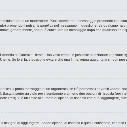
n amministratore o un moderatore. Puoi cancellare un messaggio premendo il pulsan
ento) premendo il pulsante
modifica
nel messaggio in questione. Se qualcuno ha già 
 normale, generalmente, non può cancellare un messaggio dopo che qualcuno ha ris
annello di Controllo Utente. Una volta creata, è possibile selezionare l’opzione
Ag
 Utente. Se lo si fa, è possibile evitare che una firma venga aggiunta ai singoli me
fichi il primo messaggio di un argomento, se ti è permesso) dovresti vedere, sotto
). Basta inserire un titolo per il sondaggio e almeno due opzioni di risposta (per ins
porre limiti). C’è un limite al numero di opzioni di risposta che puoi aggiungere, stab
 il bisogno di aggiungere ulteriori opzioni di risposta a quelle consentite, contatta