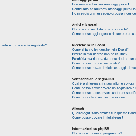
Non riesco ad inviare messaggi privati!
Continuano ad arrivarmi messaggi privati ind
Ho ricevuto un messaggio di posta indesid
Amici e ignorati
Che cos’è la mia lista amici e ignorati?
Come posso aggiungere o rimuovere un utente
Ricerche nella Board
 accedere come utente registrato?
Come si fanno le ricerche nella Board?
Perché la mia ricerca non dà risultati?
Perché la mia ricerca dà come risultato un
Come posso cercare un utente?
Come posso trovare i miei messaggi e i mie
Sottoscrizioni e segnalibri
Qual è la differenza fra segnalibri e sottoscr
Come posso sottoscrivere un segnalibro o 
Come posso sottoscrivere un forum specif
Come cancello le mie sottoscrizioni?
Allegati
Quali allegati sono ammessi in questa Boar
Come posso trovare i miei allegati?
Informazioni su phpBB
Chi ha scritto questo programma?