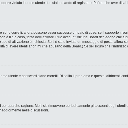
ppure vietato il nome utente che stai tentando di registrare. Può anche aver disabilit
 sono corretti, allora possono esser successe un paio di cose: se il supporto «regi
 non è il tuo caso, forse devi attivare il tuo account. Alcune Board richiedono che tut
 tipo di attivazione è richiesta. Se ti è stato inviato un messaggio di posta, allora s
bilità di avere utenti anonimi che abusano della Board.) Se sei sicuro che l’indirizzo 
ome utente e password siano corretti. Di solito il problema è questo, altrimenti con
nt per qualche ragione. Molti siti rimuovono periodicamente gli account degli utent
 maggiormente nelle discussioni.