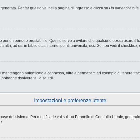
enerata. Per far questo vai nella pagina di ingresso e clicca su
Ho dimenticato la
nesso per un periodo prestabilito. Questo serve a evitare che qualcuno possa usare i
ltri, ad es. in biblioteca, Internet point, università, ecc. Se non vedi il checkbox, 
i mantengono autenticato e connesso, oltre a permetterti ad esempio di tenere tracci
potrebbe risolvere tali disguidi.
Impostazioni e preferenze utente
atabase del sistema. Per modificarle vai sul tuo Pannello di Controllo Utente; gene
e.