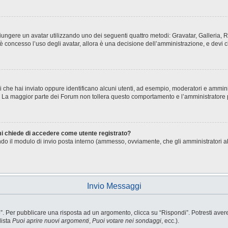
aggiungere un avatar utilizzando uno dei seguenti quattro metodi: Gravatar, Galleria
è concesso l’uso degli avatar, allora è una decisione dell’amministrazione, e devi c
i che hai inviato oppure identificano alcuni utenti, ad esempio, moderatori e ammini
o. La maggior parte dei Forum non tollera questo comportamento e l’amministratore
 mi chiede di accedere come utente registrato?
sando il modulo di invio posta interno (ammesso, ovviamente, che gli amministratori 
Invio Messaggi
Per pubblicare una risposta ad un argomento, clicca su “Rispondi”. Potresti avere b
lista
Puoi aprire nuovi argomenti
,
Puoi votare nei sondaggi
, ecc.).