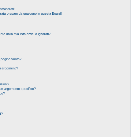
esiderati!
erata o spam da qualcuno in questa Board!
 dalla mia lista amici o ignorati?
a pagina vuota?
i argomenti?
izioni?
un argomento specifico?
ico?
d?