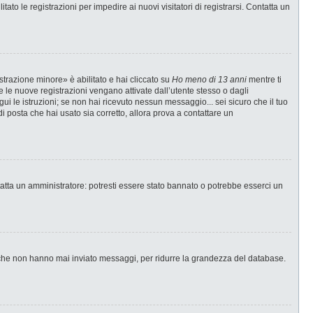
ato le registrazioni per impedire ai nuovi visitatori di registrarsi. Contatta un
strazione minore» è abilitato e hai cliccato su
Ho meno di 13 anni
mentre ti
te le nuove registrazioni vengano attivate dall’utente stesso o dagli
egui le istruzioni; se non hai ricevuto nessun messaggio... sei sicuro che il tuo
di posta che hai usato sia corretto, allora prova a contattare un
tatta un amministratore: potresti essere stato bannato o potrebbe esserci un
i che non hanno mai inviato messaggi, per ridurre la grandezza del database.