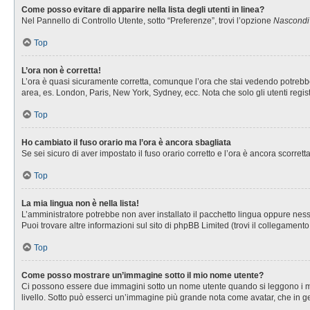
Come posso evitare di apparire nella lista degli utenti in linea?
Nel Pannello di Controllo Utente, sotto “Preferenze”, trovi l’opzione
Nascondi i
Top
L’ora non è corretta!
L’ora è quasi sicuramente corretta, comunque l’ora che stai vedendo potrebbe es
area, es. London, Paris, New York, Sydney, ecc. Nota che solo gli utenti regis
Top
Ho cambiato il fuso orario ma l’ora è ancora sbagliata
Se sei sicuro di aver impostato il fuso orario corretto e l’ora è ancora scorret
Top
La mia lingua non è nella lista!
L’amministratore potrebbe non aver installato il pacchetto lingua oppure nessu
Puoi trovare altre informazioni sul sito di phpBB Limited (trovi il collegament
Top
Come posso mostrare un’immagine sotto il mio nome utente?
Ci possono essere due immagini sotto un nome utente quando si leggono i messa
livello. Sotto può esserci un’immagine più grande nota come avatar, che in ge