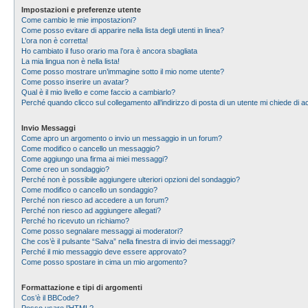
Impostazioni e preferenze utente
Come cambio le mie impostazioni?
Come posso evitare di apparire nella lista degli utenti in linea?
L’ora non è corretta!
Ho cambiato il fuso orario ma l’ora è ancora sbagliata
La mia lingua non è nella lista!
Come posso mostrare un’immagine sotto il mio nome utente?
Come posso inserire un avatar?
Qual è il mio livello e come faccio a cambiarlo?
Perché quando clicco sul collegamento all’indirizzo di posta di un utente mi chiede di
Invio Messaggi
Come apro un argomento o invio un messaggio in un forum?
Come modifico o cancello un messaggio?
Come aggiungo una firma ai miei messaggi?
Come creo un sondaggio?
Perché non è possibile aggiungere ulteriori opzioni del sondaggio?
Come modifico o cancello un sondaggio?
Perché non riesco ad accedere a un forum?
Perché non riesco ad aggiungere allegati?
Perché ho ricevuto un richiamo?
Come posso segnalare messaggi ai moderatori?
Che cos’è il pulsante “Salva” nella finestra di invio dei messaggi?
Perché il mio messaggio deve essere approvato?
Come posso spostare in cima un mio argomento?
Formattazione e tipi di argomenti
Cos’è il BBCode?