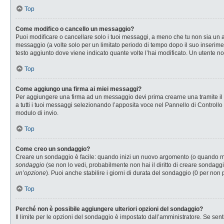
Top
Come modifico o cancello un messaggio?
Puoi modificare o cancellare solo i tuoi messaggi, a meno che tu non sia u
messaggio (a volte solo per un limitato periodo di tempo dopo il suo inserim
testo aggiunto dove viene indicato quante volte l’hai modificato. Un utente
Top
Come aggiungo una firma ai miei messaggi?
Per aggiungere una firma ad un messaggio devi prima crearne una tramite il P
a tutti i tuoi messaggi selezionando l’apposita voce nel Pannello di Controllo
modulo di invio.
Top
Come creo un sondaggio?
Creare un sondaggio è facile: quando inizi un nuovo argomento (o quando modi
sondaggio
(se non lo vedi, probabilmente non hai il diritto di creare sondaggi
un’opzione
). Puoi anche stabilire i giorni di durata del sondaggio (0 per non 
Top
Perché non è possibile aggiungere ulteriori opzioni del sondaggio?
Il limite per le opzioni del sondaggio è impostato dall’amministratore. Se senti