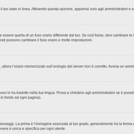
l tuo stato in linea
. Attivando questa opzione, apparirai solo agli amministratori e a
sere quella di un fuso orario differente dal tuo. Se così fosse, devi cambiare le imp
trati possono cambiare il fuso orario e molte impostazioni.
ta, allora l’orario memorizzato sull’orologio del server non è corretto. Avvisa un amm
no lo ha tradotto nella tua lingua. Prova a chiedere agli amministratori se è possibi
o in fondo ad ogni pagina).
ggi. La prima è l’immagine associata al tuo grado, generalmente ha la forma di stel
nere è unica e specifica per ogni utente.