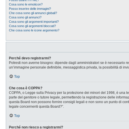
Posso usare l’HTML?
Cosa sono le emoticon?
Posso inserire delle immagini?
Che cosa sono gli annunci globali?
Cosa sono gli annunci?
Cosa sono gli argomenti importanti?
Cosa sono gli argomenti bloccati?
Che cosa sono le icone argomento?
Perché devo registrarmi?
Potresti non averne bisogno: dipende dagli amministratori se è necessario regi
un’immagine personale definibile, messaggistica privata, la possibilità di invi
Top
Che cosa è COPPA?
COPPA, o Legge sulla Privacy per la protezione dei minori del 1998, è una legg
parte del genitore o tutore legale, permettendo la registrazione delle informaz
questa Board non possono fornire consigli legali e non sono un punto di conta
legale concernenti questa Board?”.
Top
Perché non riesco a registrarmi?