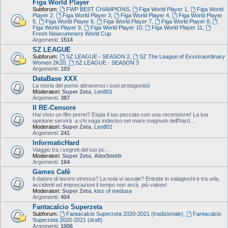
Figa World Player
Subforum:
FWP BEST CHAMPIONS
,
Figa World Player 1
,
Figa World
Player 2
,
Figa World Player 3
,
Figa World Player 4
,
Figa World Player
5
,
Figa World Player 6
,
Figa World Player 7
,
Figa World Player 8
,
Figa World Player 9
,
Figa World Player 10
,
Figa World Player 11
,
Fresh Newcummers World Cup
Argomenti:
1514
SZ LEAGUE
Subforum:
SZ LEAGUE - SEASON 2
,
SZ The League of Exxxtraordinary
Women 2K20
,
SZ LEAGUE - SEASON 3
Argomenti:
103
DataBase XXX
La storia del porno attraverso i suoi protagonisti
Moderatori:
Super Zeta
,
Len801
Argomenti:
387
Il RE-Censore
Hai visto un film porno? Espia il tuo peccato con una recensione! La tua
opinione servirà a chi vaga indeciso nel mare magnum dell'hard...
Moderatori:
Super Zeta
,
Len801
Argomenti:
241
InformaticHard
Viaggio tra i segreti del tuo pc...
Moderatori:
Super Zeta
,
AlexSmith
Argomenti:
164
Games Cafè
Il datore di lavoro stressa? La noia vi assale? Entrate in salagiochi e tra urla,
accidenti ed imprecazioni il tempo non avrà più valore!
Moderatori:
Super Zeta
,
kiss of medusa
Argomenti:
404
Fantacalcio Superzeta
Subforum:
Fantacalcio Superzeta 2020-2021 (tradizionale)
,
Fantacalcio
Superzeta 2020-2021 (draft)
Argomenti:
1006