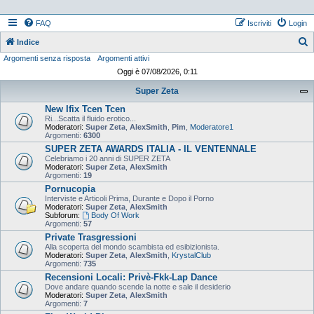
FAQ
Iscriviti
Login
Indice
Argomenti senza risposta
Argomenti attivi
e
Oggi è 07/08/2026, 0:11
r
Super Zeta
c
New Ifix Tcen Tcen
a
Ri...Scatta il fluido erotico...
Moderatori:
Super Zeta
,
AlexSmith
,
Pim
,
Moderatore1
Argomenti:
6300
SUPER ZETA AWARDS ITALIA - IL VENTENNALE
Celebriamo i 20 anni di SUPER ZETA
Moderatori:
Super Zeta
,
AlexSmith
Argomenti:
19
Pornucopia
Interviste e Articoli Prima, Durante e Dopo il Porno
Moderatori:
Super Zeta
,
AlexSmith
Subforum:
Body Of Work
Argomenti:
57
Private Trasgressioni
Alla scoperta del mondo scambista ed esibizionista.
Moderatori:
Super Zeta
,
AlexSmith
,
KrystalClub
Argomenti:
735
Recensioni Locali: Privè-Fkk-Lap Dance
Dove andare quando scende la notte e sale il desiderio
Moderatori:
Super Zeta
,
AlexSmith
Argomenti:
7