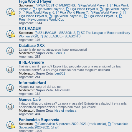
Figa World Player
Subforum:
FWP BEST CHAMPIONS
,
Figa World Player 1
,
Figa World
Player 2
,
Figa World Player 3
,
Figa World Player 4
,
Figa World Player
5
,
Figa World Player 6
,
Figa World Player 7
,
Figa World Player 8
,
Figa World Player 9
,
Figa World Player 10
,
Figa World Player 11
,
Fresh Newcummers World Cup
Argomenti:
1514
SZ LEAGUE
Subforum:
SZ LEAGUE - SEASON 2
,
SZ The League of Exxxtraordinary
Women 2K20
,
SZ LEAGUE - SEASON 3
Argomenti:
103
DataBase XXX
La storia del porno attraverso i suoi protagonisti
Moderatori:
Super Zeta
,
Len801
Argomenti:
387
Il RE-Censore
Hai visto un film porno? Espia il tuo peccato con una recensione! La tua
opinione servirà a chi vaga indeciso nel mare magnum dell'hard...
Moderatori:
Super Zeta
,
Len801
Argomenti:
241
InformaticHard
Viaggio tra i segreti del tuo pc...
Moderatori:
Super Zeta
,
AlexSmith
Argomenti:
164
Games Cafè
Il datore di lavoro stressa? La noia vi assale? Entrate in salagiochi e tra urla,
accidenti ed imprecazioni il tempo non avrà più valore!
Moderatori:
Super Zeta
,
kiss of medusa
Argomenti:
404
Fantacalcio Superzeta
Subforum:
Fantacalcio Superzeta 2020-2021 (tradizionale)
,
Fantacalcio
Superzeta 2020-2021 (draft)
Argomenti:
1006