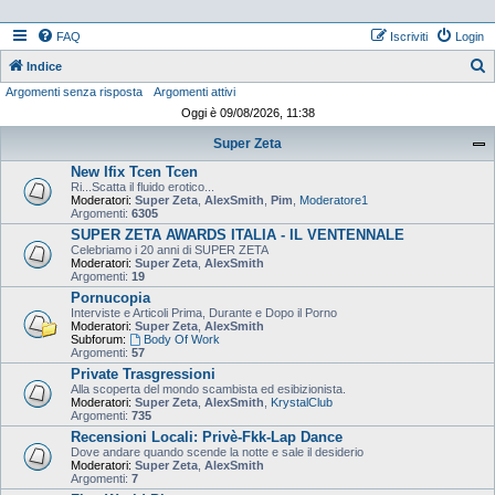
FAQ
Iscriviti
Login
Indice
Argomenti senza risposta
Argomenti attivi
e
Oggi è 09/08/2026, 11:38
r
Super Zeta
c
New Ifix Tcen Tcen
a
Ri...Scatta il fluido erotico...
Moderatori:
Super Zeta
,
AlexSmith
,
Pim
,
Moderatore1
Argomenti:
6305
SUPER ZETA AWARDS ITALIA - IL VENTENNALE
Celebriamo i 20 anni di SUPER ZETA
Moderatori:
Super Zeta
,
AlexSmith
Argomenti:
19
Pornucopia
Interviste e Articoli Prima, Durante e Dopo il Porno
Moderatori:
Super Zeta
,
AlexSmith
Subforum:
Body Of Work
Argomenti:
57
Private Trasgressioni
Alla scoperta del mondo scambista ed esibizionista.
Moderatori:
Super Zeta
,
AlexSmith
,
KrystalClub
Argomenti:
735
Recensioni Locali: Privè-Fkk-Lap Dance
Dove andare quando scende la notte e sale il desiderio
Moderatori:
Super Zeta
,
AlexSmith
Argomenti:
7