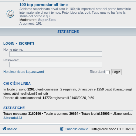
100 top pornostar all time
Abbiamo selezionato e valutato le 100 più importanti star del porno femminile
internazionale di ogni tempo. Foto, biografia, voti. Tutto quanto ha fatto la
storia del porno è qui
Moderatore:
Super Zeta
Argomenti:
101
STATISTICHE
LOGIN
•
ISCRIVITI
Nome utente:
Password:
Ho dimenticato la password
Ricordami
CHI C’È IN LINEA
In totale ci sono
1261
utenti connessi : 2 registrati, 0 nascosti e 1259 ospiti (basato sugli
utenti attivi negli ultimi 5 minuti)
Record di utenti connessi:
14770
registrato il 21/03/2026, 9:50
STATISTICHE
Totale messaggi
3160190
• Totale argomenti
30664
• Totale iscritti
28903
• Ultimo iscritto
Alexxela123
Indice
Cancella cookie
Tutti gli orari sono
UTC+02:00