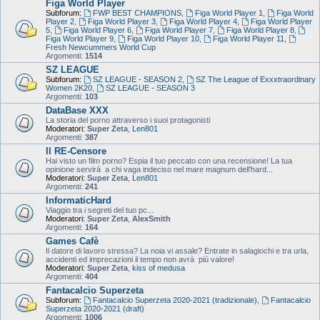
Figa World Player
Subforum:
FWP BEST CHAMPIONS
,
Figa World Player 1
,
Figa World
Player 2
,
Figa World Player 3
,
Figa World Player 4
,
Figa World Player
5
,
Figa World Player 6
,
Figa World Player 7
,
Figa World Player 8
,
Figa World Player 9
,
Figa World Player 10
,
Figa World Player 11
,
Fresh Newcummers World Cup
Argomenti:
1514
SZ LEAGUE
Subforum:
SZ LEAGUE - SEASON 2
,
SZ The League of Exxxtraordinary
Women 2K20
,
SZ LEAGUE - SEASON 3
Argomenti:
103
DataBase XXX
La storia del porno attraverso i suoi protagonisti
Moderatori:
Super Zeta
,
Len801
Argomenti:
387
Il RE-Censore
Hai visto un film porno? Espia il tuo peccato con una recensione! La tua
opinione servirà a chi vaga indeciso nel mare magnum dell'hard...
Moderatori:
Super Zeta
,
Len801
Argomenti:
241
InformaticHard
Viaggio tra i segreti del tuo pc...
Moderatori:
Super Zeta
,
AlexSmith
Argomenti:
164
Games Cafè
Il datore di lavoro stressa? La noia vi assale? Entrate in salagiochi e tra urla,
accidenti ed imprecazioni il tempo non avrà più valore!
Moderatori:
Super Zeta
,
kiss of medusa
Argomenti:
404
Fantacalcio Superzeta
Subforum:
Fantacalcio Superzeta 2020-2021 (tradizionale)
,
Fantacalcio
Superzeta 2020-2021 (draft)
Argomenti:
1006