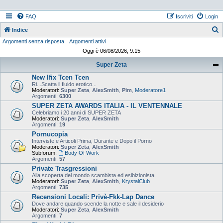
FAQ
Iscriviti
Login
Indice
Argomenti senza risposta
Argomenti attivi
e
Oggi è 06/08/2026, 9:15
r
Super Zeta
c
New Ifix Tcen Tcen
a
Ri...Scatta il fluido erotico...
Moderatori:
Super Zeta
,
AlexSmith
,
Pim
,
Moderatore1
Argomenti:
6300
SUPER ZETA AWARDS ITALIA - IL VENTENNALE
Celebriamo i 20 anni di SUPER ZETA
Moderatori:
Super Zeta
,
AlexSmith
Argomenti:
19
Pornucopia
Interviste e Articoli Prima, Durante e Dopo il Porno
Moderatori:
Super Zeta
,
AlexSmith
Subforum:
Body Of Work
Argomenti:
57
Private Trasgressioni
Alla scoperta del mondo scambista ed esibizionista.
Moderatori:
Super Zeta
,
AlexSmith
,
KrystalClub
Argomenti:
735
Recensioni Locali: Privè-Fkk-Lap Dance
Dove andare quando scende la notte e sale il desiderio
Moderatori:
Super Zeta
,
AlexSmith
Argomenti:
7