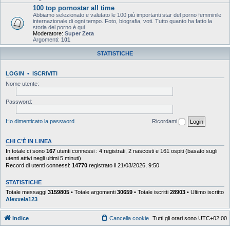
100 top pornostar all time
Abbiamo selezionato e valutato le 100 più importanti star del porno femminile
internazionale di ogni tempo. Foto, biografia, voti. Tutto quanto ha fatto la
storia del porno è qui
Moderatore:
Super Zeta
Argomenti:
101
STATISTICHE
LOGIN
•
ISCRIVITI
Nome utente:
Password:
Ho dimenticato la password
Ricordami
CHI C’È IN LINEA
In totale ci sono
167
utenti connessi : 4 registrati, 2 nascosti e 161 ospiti (basato sugli
utenti attivi negli ultimi 5 minuti)
Record di utenti connessi:
14770
registrato il 21/03/2026, 9:50
STATISTICHE
Totale messaggi
3159805
• Totale argomenti
30659
• Totale iscritti
28903
• Ultimo iscritto
Alexxela123
Indice
Cancella cookie
Tutti gli orari sono
UTC+02:00