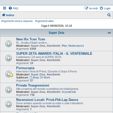
FAQ
Iscriviti
Login
Indice
Argomenti senza risposta
Argomenti attivi
e
Oggi è 08/08/2026, 15:18
r
Super Zeta
c
New Ifix Tcen Tcen
a
Ri...Scatta il fluido erotico...
Moderatori:
Super Zeta
,
AlexSmith
,
Pim
,
Moderatore1
Argomenti:
6304
SUPER ZETA AWARDS ITALIA - IL VENTENNALE
Celebriamo i 20 anni di SUPER ZETA
Moderatori:
Super Zeta
,
AlexSmith
Argomenti:
19
Pornucopia
Interviste e Articoli Prima, Durante e Dopo il Porno
Moderatori:
Super Zeta
,
AlexSmith
Subforum:
Body Of Work
Argomenti:
57
Private Trasgressioni
Alla scoperta del mondo scambista ed esibizionista.
Moderatori:
Super Zeta
,
AlexSmith
,
KrystalClub
Argomenti:
735
Recensioni Locali: Privè-Fkk-Lap Dance
Dove andare quando scende la notte e sale il desiderio
Moderatori:
Super Zeta
,
AlexSmith
Argomenti:
7