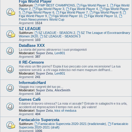
Figa World Player
Subforum:
FWP BEST CHAMPIONS
,
Figa World Player 1
,
Figa World
Player 2
,
Figa World Player 3
,
Figa World Player 4
,
Figa World Player
5
,
Figa World Player 6
,
Figa World Player 7
,
Figa World Player 8
,
Figa World Player 9
,
Figa World Player 10
,
Figa World Player 11
,
Fresh Newcummers World Cup
Argomenti:
1514
SZ LEAGUE
Subforum:
SZ LEAGUE - SEASON 2
,
SZ The League of Exxxtraordinary
Women 2K20
,
SZ LEAGUE - SEASON 3
Argomenti:
103
DataBase XXX
La storia del porno attraverso i suoi protagonisti
Moderatori:
Super Zeta
,
Len801
Argomenti:
387
Il RE-Censore
Hai visto un film porno? Espia il tuo peccato con una recensione! La tua
opinione servirà a chi vaga indeciso nel mare magnum dell'hard...
Moderatori:
Super Zeta
,
Len801
Argomenti:
241
InformaticHard
Viaggio tra i segreti del tuo pc...
Moderatori:
Super Zeta
,
AlexSmith
Argomenti:
164
Games Cafè
Il datore di lavoro stressa? La noia vi assale? Entrate in salagiochi e tra urla,
accidenti ed imprecazioni il tempo non avrà più valore!
Moderatori:
Super Zeta
,
kiss of medusa
Argomenti:
404
Fantacalcio Superzeta
Subforum:
Fantacalcio Superzeta 2020-2021 (tradizionale)
,
Fantacalcio
Superzeta 2020-2021 (draft)
Argomenti:
1006