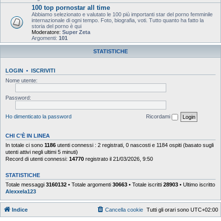
100 top pornostar all time
Abbiamo selezionato e valutato le 100 più importanti star del porno femminile
internazionale di ogni tempo. Foto, biografia, voti. Tutto quanto ha fatto la
storia del porno è qui
Moderatore:
Super Zeta
Argomenti:
101
STATISTICHE
LOGIN
•
ISCRIVITI
Nome utente:
Password:
Ho dimenticato la password
Ricordami
CHI C’È IN LINEA
In totale ci sono
1186
utenti connessi : 2 registrati, 0 nascosti e 1184 ospiti (basato sugli
utenti attivi negli ultimi 5 minuti)
Record di utenti connessi:
14770
registrato il 21/03/2026, 9:50
STATISTICHE
Totale messaggi
3160132
• Totale argomenti
30663
• Totale iscritti
28903
• Ultimo iscritto
Alexxela123
Indice
Cancella cookie
Tutti gli orari sono
UTC+02:00