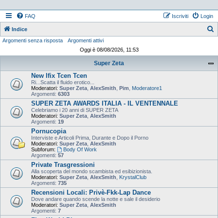
FAQ
Iscriviti
Login
Indice
Argomenti senza risposta
Argomenti attivi
e
Oggi è 08/08/2026, 11:53
r
Super Zeta
c
New Ifix Tcen Tcen
a
Ri...Scatta il fluido erotico...
Moderatori:
Super Zeta
,
AlexSmith
,
Pim
,
Moderatore1
Argomenti:
6303
SUPER ZETA AWARDS ITALIA - IL VENTENNALE
Celebriamo i 20 anni di SUPER ZETA
Moderatori:
Super Zeta
,
AlexSmith
Argomenti:
19
Pornucopia
Interviste e Articoli Prima, Durante e Dopo il Porno
Moderatori:
Super Zeta
,
AlexSmith
Subforum:
Body Of Work
Argomenti:
57
Private Trasgressioni
Alla scoperta del mondo scambista ed esibizionista.
Moderatori:
Super Zeta
,
AlexSmith
,
KrystalClub
Argomenti:
735
Recensioni Locali: Privè-Fkk-Lap Dance
Dove andare quando scende la notte e sale il desiderio
Moderatori:
Super Zeta
,
AlexSmith
Argomenti:
7