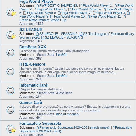
Figa World Player
Subforum:
FWP BEST CHAMPIONS
,
Figa World Player 1
,
Figa World
Player 2
,
Figa World Player 3
,
Figa World Player 4
,
Figa World Player
5
,
Figa World Player 6
,
Figa World Player 7
,
Figa World Player 8
,
Figa World Player 9
,
Figa World Player 10
,
Figa World Player 11
,
Fresh Newcummers World Cup
Argomenti:
1514
SZ LEAGUE
Subforum:
SZ LEAGUE - SEASON 2
,
SZ The League of Exxxtraordinary
Women 2K20
,
SZ LEAGUE - SEASON 3
Argomenti:
103
DataBase XXX
La storia del porno attraverso i suoi protagonisti
Moderatori:
Super Zeta
,
Len801
Argomenti:
387
Il RE-Censore
Hai visto un film porno? Espia il tuo peccato con una recensione! La tua
opinione servirà a chi vaga indeciso nel mare magnum dell'hard...
Moderatori:
Super Zeta
,
Len801
Argomenti:
241
InformaticHard
Viaggio tra i segreti del tuo pc...
Moderatori:
Super Zeta
,
AlexSmith
Argomenti:
164
Games Cafè
Il datore di lavoro stressa? La noia vi assale? Entrate in salagiochi e tra urla,
accidenti ed imprecazioni il tempo non avrà più valore!
Moderatori:
Super Zeta
,
kiss of medusa
Argomenti:
404
Fantacalcio Superzeta
Subforum:
Fantacalcio Superzeta 2020-2021 (tradizionale)
,
Fantacalcio
Superzeta 2020-2021 (draft)
Argomenti:
1006