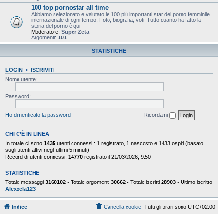
100 top pornostar all time
Abbiamo selezionato e valutato le 100 più importanti star del porno femminile
internazionale di ogni tempo. Foto, biografia, voti. Tutto quanto ha fatto la
storia del porno è qui
Moderatore:
Super Zeta
Argomenti:
101
STATISTICHE
LOGIN
•
ISCRIVITI
Nome utente:
Password:
Ho dimenticato la password
Ricordami
CHI C’È IN LINEA
In totale ci sono
1435
utenti connessi : 1 registrato, 1 nascosto e 1433 ospiti (basato
sugli utenti attivi negli ultimi 5 minuti)
Record di utenti connessi:
14770
registrato il 21/03/2026, 9:50
STATISTICHE
Totale messaggi
3160102
• Totale argomenti
30662
• Totale iscritti
28903
• Ultimo iscritto
Alexxela123
Indice
Cancella cookie
Tutti gli orari sono
UTC+02:00