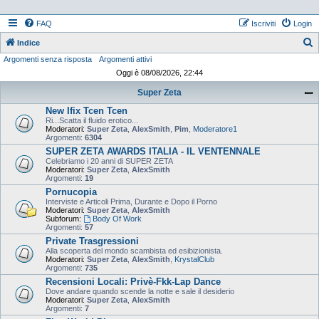
FAQ
Iscriviti
Login
Indice
Argomenti senza risposta
Argomenti attivi
e
Oggi è 08/08/2026, 22:44
r
Super Zeta
c
New Ifix Tcen Tcen
a
Ri...Scatta il fluido erotico...
Moderatori:
Super Zeta
,
AlexSmith
,
Pim
,
Moderatore1
Argomenti:
6304
SUPER ZETA AWARDS ITALIA - IL VENTENNALE
Celebriamo i 20 anni di SUPER ZETA
Moderatori:
Super Zeta
,
AlexSmith
Argomenti:
19
Pornucopia
Interviste e Articoli Prima, Durante e Dopo il Porno
Moderatori:
Super Zeta
,
AlexSmith
Subforum:
Body Of Work
Argomenti:
57
Private Trasgressioni
Alla scoperta del mondo scambista ed esibizionista.
Moderatori:
Super Zeta
,
AlexSmith
,
KrystalClub
Argomenti:
735
Recensioni Locali: Privè-Fkk-Lap Dance
Dove andare quando scende la notte e sale il desiderio
Moderatori:
Super Zeta
,
AlexSmith
Argomenti:
7