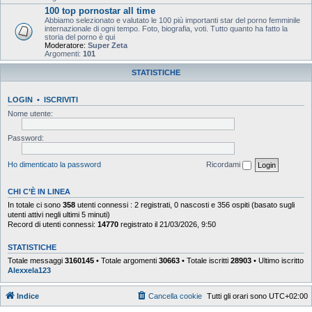
100 top pornostar all time
Abbiamo selezionato e valutato le 100 più importanti star del porno femminile
internazionale di ogni tempo. Foto, biografia, voti. Tutto quanto ha fatto la
storia del porno è qui
Moderatore:
Super Zeta
Argomenti:
101
STATISTICHE
LOGIN
•
ISCRIVITI
Nome utente:
Password:
Ho dimenticato la password
Ricordami
CHI C’È IN LINEA
In totale ci sono
358
utenti connessi : 2 registrati, 0 nascosti e 356 ospiti (basato sugli
utenti attivi negli ultimi 5 minuti)
Record di utenti connessi:
14770
registrato il 21/03/2026, 9:50
STATISTICHE
Totale messaggi
3160145
• Totale argomenti
30663
• Totale iscritti
28903
• Ultimo iscritto
Alexxela123
Indice
Cancella cookie
Tutti gli orari sono
UTC+02:00