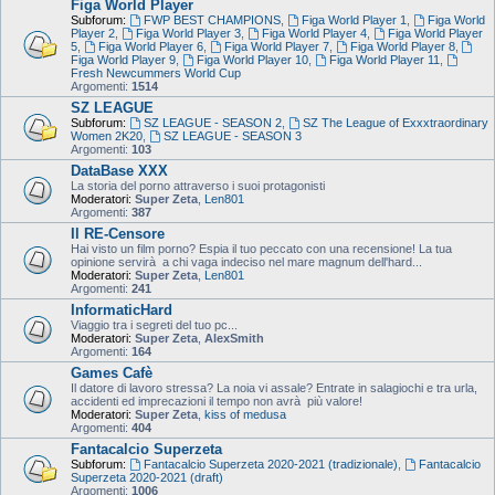
Figa World Player
Subforum:
FWP BEST CHAMPIONS
,
Figa World Player 1
,
Figa World
Player 2
,
Figa World Player 3
,
Figa World Player 4
,
Figa World Player
5
,
Figa World Player 6
,
Figa World Player 7
,
Figa World Player 8
,
Figa World Player 9
,
Figa World Player 10
,
Figa World Player 11
,
Fresh Newcummers World Cup
Argomenti:
1514
SZ LEAGUE
Subforum:
SZ LEAGUE - SEASON 2
,
SZ The League of Exxxtraordinary
Women 2K20
,
SZ LEAGUE - SEASON 3
Argomenti:
103
DataBase XXX
La storia del porno attraverso i suoi protagonisti
Moderatori:
Super Zeta
,
Len801
Argomenti:
387
Il RE-Censore
Hai visto un film porno? Espia il tuo peccato con una recensione! La tua
opinione servirà a chi vaga indeciso nel mare magnum dell'hard...
Moderatori:
Super Zeta
,
Len801
Argomenti:
241
InformaticHard
Viaggio tra i segreti del tuo pc...
Moderatori:
Super Zeta
,
AlexSmith
Argomenti:
164
Games Cafè
Il datore di lavoro stressa? La noia vi assale? Entrate in salagiochi e tra urla,
accidenti ed imprecazioni il tempo non avrà più valore!
Moderatori:
Super Zeta
,
kiss of medusa
Argomenti:
404
Fantacalcio Superzeta
Subforum:
Fantacalcio Superzeta 2020-2021 (tradizionale)
,
Fantacalcio
Superzeta 2020-2021 (draft)
Argomenti:
1006