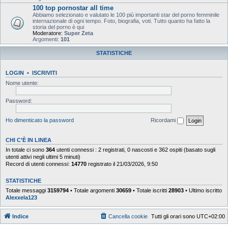
100 top pornostar all time
Abbiamo selezionato e valutato le 100 più importanti star del porno femminile
internazionale di ogni tempo. Foto, biografia, voti. Tutto quanto ha fatto la
storia del porno è qui
Moderatore:
Super Zeta
Argomenti:
101
STATISTICHE
LOGIN
•
ISCRIVITI
Nome utente:
Password:
Ho dimenticato la password
Ricordami
CHI C’È IN LINEA
In totale ci sono
364
utenti connessi : 2 registrati, 0 nascosti e 362 ospiti (basato sugli
utenti attivi negli ultimi 5 minuti)
Record di utenti connessi:
14770
registrato il 21/03/2026, 9:50
STATISTICHE
Totale messaggi
3159794
• Totale argomenti
30659
• Totale iscritti
28903
• Ultimo iscritto
Alexxela123
Indice
Cancella cookie
Tutti gli orari sono
UTC+02:00