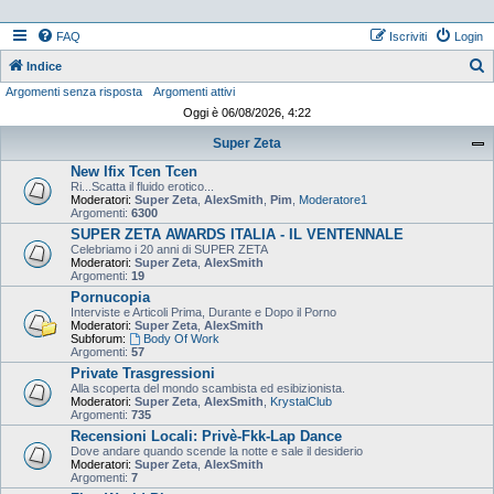
FAQ
Iscriviti
Login
Indice
Argomenti senza risposta
Argomenti attivi
e
Oggi è 06/08/2026, 4:22
r
Super Zeta
c
New Ifix Tcen Tcen
a
Ri...Scatta il fluido erotico...
Moderatori:
Super Zeta
,
AlexSmith
,
Pim
,
Moderatore1
Argomenti:
6300
SUPER ZETA AWARDS ITALIA - IL VENTENNALE
Celebriamo i 20 anni di SUPER ZETA
Moderatori:
Super Zeta
,
AlexSmith
Argomenti:
19
Pornucopia
Interviste e Articoli Prima, Durante e Dopo il Porno
Moderatori:
Super Zeta
,
AlexSmith
Subforum:
Body Of Work
Argomenti:
57
Private Trasgressioni
Alla scoperta del mondo scambista ed esibizionista.
Moderatori:
Super Zeta
,
AlexSmith
,
KrystalClub
Argomenti:
735
Recensioni Locali: Privè-Fkk-Lap Dance
Dove andare quando scende la notte e sale il desiderio
Moderatori:
Super Zeta
,
AlexSmith
Argomenti:
7