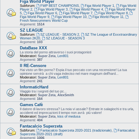
Figa World Player
Subforum:
FWP BEST CHAMPIONS
,
Figa World Player 1
,
Figa World
Player 2
,
Figa World Player 3
,
Figa World Player 4
,
Figa World Player
5
,
Figa World Player 6
,
Figa World Player 7
,
Figa World Player 8
,
Figa World Player 9
,
Figa World Player 10
,
Figa World Player 11
,
Fresh Newcummers World Cup
Argomenti:
1514
SZ LEAGUE
Subforum:
SZ LEAGUE - SEASON 2
,
SZ The League of Exxxtraordinary
Women 2K20
,
SZ LEAGUE - SEASON 3
Argomenti:
103
DataBase XXX
La storia del porno attraverso i suoi protagonisti
Moderatori:
Super Zeta
,
Len801
Argomenti:
387
Il RE-Censore
Hai visto un film porno? Espia il tuo peccato con una recensione! La tua
opinione servirà a chi vaga indeciso nel mare magnum dell'hard...
Moderatori:
Super Zeta
,
Len801
Argomenti:
241
InformaticHard
Viaggio tra i segreti del tuo pc...
Moderatori:
Super Zeta
,
AlexSmith
Argomenti:
164
Games Cafè
Il datore di lavoro stressa? La noia vi assale? Entrate in salagiochi e tra urla,
accidenti ed imprecazioni il tempo non avrà più valore!
Moderatori:
Super Zeta
,
kiss of medusa
Argomenti:
404
Fantacalcio Superzeta
Subforum:
Fantacalcio Superzeta 2020-2021 (tradizionale)
,
Fantacalcio
Superzeta 2020-2021 (draft)
Argomenti:
1006