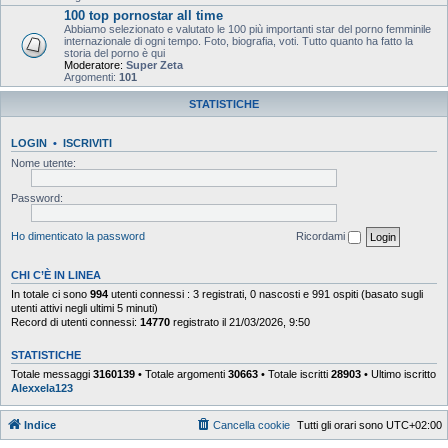
100 top pornostar all time
Abbiamo selezionato e valutato le 100 più importanti star del porno femminile
internazionale di ogni tempo. Foto, biografia, voti. Tutto quanto ha fatto la
storia del porno è qui
Moderatore:
Super Zeta
Argomenti:
101
STATISTICHE
LOGIN
•
ISCRIVITI
Nome utente:
Password:
Ho dimenticato la password
Ricordami
CHI C’È IN LINEA
In totale ci sono
994
utenti connessi : 3 registrati, 0 nascosti e 991 ospiti (basato sugli
utenti attivi negli ultimi 5 minuti)
Record di utenti connessi:
14770
registrato il 21/03/2026, 9:50
STATISTICHE
Totale messaggi
3160139
• Totale argomenti
30663
• Totale iscritti
28903
• Ultimo iscritto
Alexxela123
Indice
Cancella cookie
Tutti gli orari sono
UTC+02:00