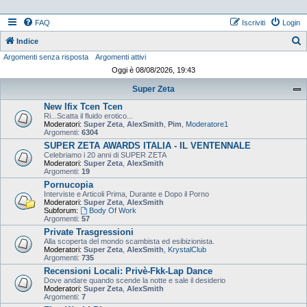
FAQ
Iscriviti
Login
Indice
Argomenti senza risposta
Argomenti attivi
e
Oggi è 08/08/2026, 19:43
r
Super Zeta
c
New Ifix Tcen Tcen
a
Ri...Scatta il fluido erotico...
Moderatori:
Super Zeta
,
AlexSmith
,
Pim
,
Moderatore1
Argomenti:
6304
SUPER ZETA AWARDS ITALIA - IL VENTENNALE
Celebriamo i 20 anni di SUPER ZETA
Moderatori:
Super Zeta
,
AlexSmith
Argomenti:
19
Pornucopia
Interviste e Articoli Prima, Durante e Dopo il Porno
Moderatori:
Super Zeta
,
AlexSmith
Subforum:
Body Of Work
Argomenti:
57
Private Trasgressioni
Alla scoperta del mondo scambista ed esibizionista.
Moderatori:
Super Zeta
,
AlexSmith
,
KrystalClub
Argomenti:
735
Recensioni Locali: Privè-Fkk-Lap Dance
Dove andare quando scende la notte e sale il desiderio
Moderatori:
Super Zeta
,
AlexSmith
Argomenti:
7