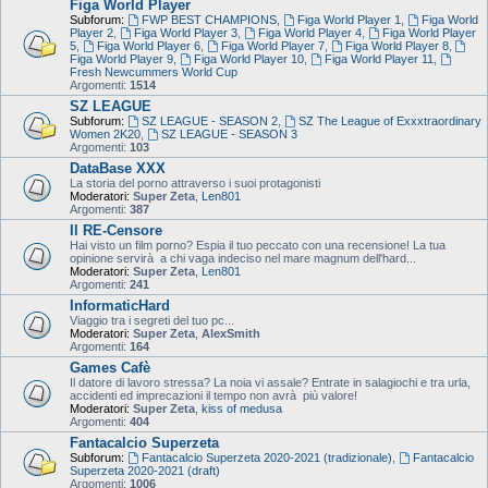
Figa World Player
Subforum:
FWP BEST CHAMPIONS
,
Figa World Player 1
,
Figa World
Player 2
,
Figa World Player 3
,
Figa World Player 4
,
Figa World Player
5
,
Figa World Player 6
,
Figa World Player 7
,
Figa World Player 8
,
Figa World Player 9
,
Figa World Player 10
,
Figa World Player 11
,
Fresh Newcummers World Cup
Argomenti:
1514
SZ LEAGUE
Subforum:
SZ LEAGUE - SEASON 2
,
SZ The League of Exxxtraordinary
Women 2K20
,
SZ LEAGUE - SEASON 3
Argomenti:
103
DataBase XXX
La storia del porno attraverso i suoi protagonisti
Moderatori:
Super Zeta
,
Len801
Argomenti:
387
Il RE-Censore
Hai visto un film porno? Espia il tuo peccato con una recensione! La tua
opinione servirà a chi vaga indeciso nel mare magnum dell'hard...
Moderatori:
Super Zeta
,
Len801
Argomenti:
241
InformaticHard
Viaggio tra i segreti del tuo pc...
Moderatori:
Super Zeta
,
AlexSmith
Argomenti:
164
Games Cafè
Il datore di lavoro stressa? La noia vi assale? Entrate in salagiochi e tra urla,
accidenti ed imprecazioni il tempo non avrà più valore!
Moderatori:
Super Zeta
,
kiss of medusa
Argomenti:
404
Fantacalcio Superzeta
Subforum:
Fantacalcio Superzeta 2020-2021 (tradizionale)
,
Fantacalcio
Superzeta 2020-2021 (draft)
Argomenti:
1006