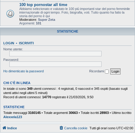
100 top pornostar all time
Abbiamo selezionato e valutato le 100 più importanti star del porno femminile
internazionale di ogni tempo. Foto, biografia, voti. Tutto quanto ha fatto la
storia del porno è qui
Moderatore:
Super Zeta
Argomenti:
101
STATISTICHE
LOGIN
•
ISCRIVITI
Nome utente:
Password:
Ho dimenticato la password
Ricordami
CHI C’È IN LINEA
In totale ci sono
349
utenti connessi : 4 registrati, 0 nascosti e 345 ospiti (basato sugli
utenti attivi negli ultimi 5 minuti)
Record di utenti connessi:
14770
registrato il 21/03/2026, 9:50
STATISTICHE
Totale messaggi
3160145
• Totale argomenti
30663
• Totale iscritti
28903
• Ultimo iscritto
Alexxela123
Indice
Cancella cookie
Tutti gli orari sono
UTC+02:00