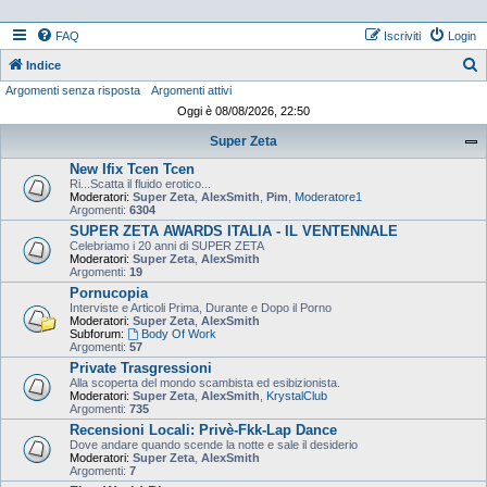
FAQ
Iscriviti
Login
Indice
Argomenti senza risposta
Argomenti attivi
e
Oggi è 08/08/2026, 22:50
r
Super Zeta
c
New Ifix Tcen Tcen
a
Ri...Scatta il fluido erotico...
Moderatori:
Super Zeta
,
AlexSmith
,
Pim
,
Moderatore1
Argomenti:
6304
SUPER ZETA AWARDS ITALIA - IL VENTENNALE
Celebriamo i 20 anni di SUPER ZETA
Moderatori:
Super Zeta
,
AlexSmith
Argomenti:
19
Pornucopia
Interviste e Articoli Prima, Durante e Dopo il Porno
Moderatori:
Super Zeta
,
AlexSmith
Subforum:
Body Of Work
Argomenti:
57
Private Trasgressioni
Alla scoperta del mondo scambista ed esibizionista.
Moderatori:
Super Zeta
,
AlexSmith
,
KrystalClub
Argomenti:
735
Recensioni Locali: Privè-Fkk-Lap Dance
Dove andare quando scende la notte e sale il desiderio
Moderatori:
Super Zeta
,
AlexSmith
Argomenti:
7