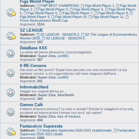
Figa World Player
Subforum:
FWP BEST CHAMPIONS
,
Figa World Player 1
,
Figa World
Player 2
,
Figa World Player 3
,
Figa World Player 4
,
Figa World Player
5
,
Figa World Player 6
,
Figa World Player 7
,
Figa World Player 8
,
Figa World Player 9
,
Figa World Player 10
,
Figa World Player 11
,
Fresh Newcummers World Cup
Argomenti:
1514
SZ LEAGUE
Subforum:
SZ LEAGUE - SEASON 2
,
SZ The League of Exxxtraordinary
Women 2K20
,
SZ LEAGUE - SEASON 3
Argomenti:
103
DataBase XXX
La storia del porno attraverso i suoi protagonisti
Moderatori:
Super Zeta
,
Len801
Argomenti:
387
Il RE-Censore
Hai visto un film porno? Espia il tuo peccato con una recensione! La tua
opinione servirà a chi vaga indeciso nel mare magnum dell'hard...
Moderatori:
Super Zeta
,
Len801
Argomenti:
241
InformaticHard
Viaggio tra i segreti del tuo pc...
Moderatori:
Super Zeta
,
AlexSmith
Argomenti:
164
Games Cafè
Il datore di lavoro stressa? La noia vi assale? Entrate in salagiochi e tra urla,
accidenti ed imprecazioni il tempo non avrà più valore!
Moderatori:
Super Zeta
,
kiss of medusa
Argomenti:
404
Fantacalcio Superzeta
Subforum:
Fantacalcio Superzeta 2020-2021 (tradizionale)
,
Fantacalcio
Superzeta 2020-2021 (draft)
Argomenti:
1006