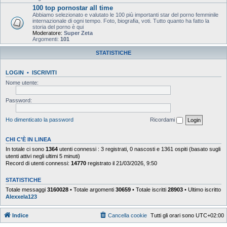
100 top pornostar all time
Abbiamo selezionato e valutato le 100 più importanti star del porno femminile
internazionale di ogni tempo. Foto, biografia, voti. Tutto quanto ha fatto la
storia del porno è qui
Moderatore:
Super Zeta
Argomenti:
101
STATISTICHE
LOGIN
•
ISCRIVITI
Nome utente:
Password:
Ho dimenticato la password
Ricordami
CHI C’È IN LINEA
In totale ci sono
1364
utenti connessi : 3 registrati, 0 nascosti e 1361 ospiti (basato sugli
utenti attivi negli ultimi 5 minuti)
Record di utenti connessi:
14770
registrato il 21/03/2026, 9:50
STATISTICHE
Totale messaggi
3160028
• Totale argomenti
30659
• Totale iscritti
28903
• Ultimo iscritto
Alexxela123
Indice
Cancella cookie
Tutti gli orari sono
UTC+02:00