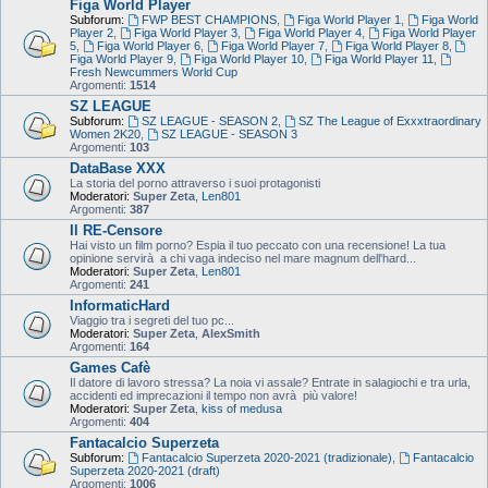
Figa World Player
Subforum:
FWP BEST CHAMPIONS
,
Figa World Player 1
,
Figa World
Player 2
,
Figa World Player 3
,
Figa World Player 4
,
Figa World Player
5
,
Figa World Player 6
,
Figa World Player 7
,
Figa World Player 8
,
Figa World Player 9
,
Figa World Player 10
,
Figa World Player 11
,
Fresh Newcummers World Cup
Argomenti:
1514
SZ LEAGUE
Subforum:
SZ LEAGUE - SEASON 2
,
SZ The League of Exxxtraordinary
Women 2K20
,
SZ LEAGUE - SEASON 3
Argomenti:
103
DataBase XXX
La storia del porno attraverso i suoi protagonisti
Moderatori:
Super Zeta
,
Len801
Argomenti:
387
Il RE-Censore
Hai visto un film porno? Espia il tuo peccato con una recensione! La tua
opinione servirà a chi vaga indeciso nel mare magnum dell'hard...
Moderatori:
Super Zeta
,
Len801
Argomenti:
241
InformaticHard
Viaggio tra i segreti del tuo pc...
Moderatori:
Super Zeta
,
AlexSmith
Argomenti:
164
Games Cafè
Il datore di lavoro stressa? La noia vi assale? Entrate in salagiochi e tra urla,
accidenti ed imprecazioni il tempo non avrà più valore!
Moderatori:
Super Zeta
,
kiss of medusa
Argomenti:
404
Fantacalcio Superzeta
Subforum:
Fantacalcio Superzeta 2020-2021 (tradizionale)
,
Fantacalcio
Superzeta 2020-2021 (draft)
Argomenti:
1006