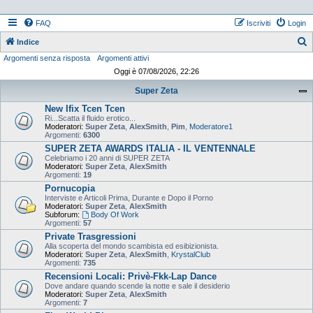
FAQ
Iscriviti
Login
Indice
Argomenti senza risposta
Argomenti attivi
e
Oggi è 07/08/2026, 22:26
r
Super Zeta
c
New Ifix Tcen Tcen
a
Ri...Scatta il fluido erotico...
Moderatori:
Super Zeta
,
AlexSmith
,
Pim
,
Moderatore1
Argomenti:
6300
SUPER ZETA AWARDS ITALIA - IL VENTENNALE
Celebriamo i 20 anni di SUPER ZETA
Moderatori:
Super Zeta
,
AlexSmith
Argomenti:
19
Pornucopia
Interviste e Articoli Prima, Durante e Dopo il Porno
Moderatori:
Super Zeta
,
AlexSmith
Subforum:
Body Of Work
Argomenti:
57
Private Trasgressioni
Alla scoperta del mondo scambista ed esibizionista.
Moderatori:
Super Zeta
,
AlexSmith
,
KrystalClub
Argomenti:
735
Recensioni Locali: Privè-Fkk-Lap Dance
Dove andare quando scende la notte e sale il desiderio
Moderatori:
Super Zeta
,
AlexSmith
Argomenti:
7