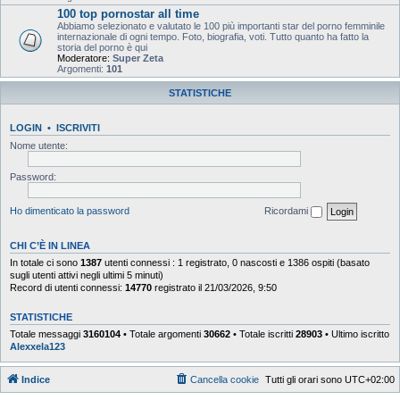
100 top pornostar all time
Abbiamo selezionato e valutato le 100 più importanti star del porno femminile
internazionale di ogni tempo. Foto, biografia, voti. Tutto quanto ha fatto la
storia del porno è qui
Moderatore:
Super Zeta
Argomenti:
101
STATISTICHE
LOGIN
•
ISCRIVITI
Nome utente:
Password:
Ho dimenticato la password
Ricordami
CHI C’È IN LINEA
In totale ci sono
1387
utenti connessi : 1 registrato, 0 nascosti e 1386 ospiti (basato
sugli utenti attivi negli ultimi 5 minuti)
Record di utenti connessi:
14770
registrato il 21/03/2026, 9:50
STATISTICHE
Totale messaggi
3160104
• Totale argomenti
30662
• Totale iscritti
28903
• Ultimo iscritto
Alexxela123
Indice
Cancella cookie
Tutti gli orari sono
UTC+02:00