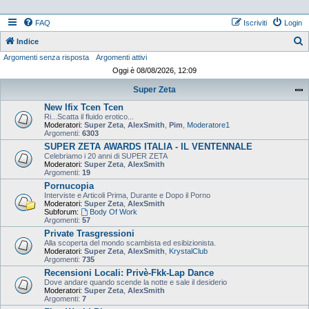
FAQ
Iscriviti
Login
Indice
Argomenti senza risposta
Argomenti attivi
e
Oggi è 08/08/2026, 12:09
r
Super Zeta
c
New Ifix Tcen Tcen
a
Ri...Scatta il fluido erotico...
Moderatori:
Super Zeta
,
AlexSmith
,
Pim
,
Moderatore1
Argomenti:
6303
SUPER ZETA AWARDS ITALIA - IL VENTENNALE
Celebriamo i 20 anni di SUPER ZETA
Moderatori:
Super Zeta
,
AlexSmith
Argomenti:
19
Pornucopia
Interviste e Articoli Prima, Durante e Dopo il Porno
Moderatori:
Super Zeta
,
AlexSmith
Subforum:
Body Of Work
Argomenti:
57
Private Trasgressioni
Alla scoperta del mondo scambista ed esibizionista.
Moderatori:
Super Zeta
,
AlexSmith
,
KrystalClub
Argomenti:
735
Recensioni Locali: Privè-Fkk-Lap Dance
Dove andare quando scende la notte e sale il desiderio
Moderatori:
Super Zeta
,
AlexSmith
Argomenti:
7