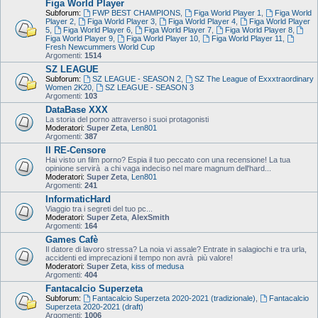
Figa World Player
Subforum:
FWP BEST CHAMPIONS
,
Figa World Player 1
,
Figa World
Player 2
,
Figa World Player 3
,
Figa World Player 4
,
Figa World Player
5
,
Figa World Player 6
,
Figa World Player 7
,
Figa World Player 8
,
Figa World Player 9
,
Figa World Player 10
,
Figa World Player 11
,
Fresh Newcummers World Cup
Argomenti:
1514
SZ LEAGUE
Subforum:
SZ LEAGUE - SEASON 2
,
SZ The League of Exxxtraordinary
Women 2K20
,
SZ LEAGUE - SEASON 3
Argomenti:
103
DataBase XXX
La storia del porno attraverso i suoi protagonisti
Moderatori:
Super Zeta
,
Len801
Argomenti:
387
Il RE-Censore
Hai visto un film porno? Espia il tuo peccato con una recensione! La tua
opinione servirà a chi vaga indeciso nel mare magnum dell'hard...
Moderatori:
Super Zeta
,
Len801
Argomenti:
241
InformaticHard
Viaggio tra i segreti del tuo pc...
Moderatori:
Super Zeta
,
AlexSmith
Argomenti:
164
Games Cafè
Il datore di lavoro stressa? La noia vi assale? Entrate in salagiochi e tra urla,
accidenti ed imprecazioni il tempo non avrà più valore!
Moderatori:
Super Zeta
,
kiss of medusa
Argomenti:
404
Fantacalcio Superzeta
Subforum:
Fantacalcio Superzeta 2020-2021 (tradizionale)
,
Fantacalcio
Superzeta 2020-2021 (draft)
Argomenti:
1006