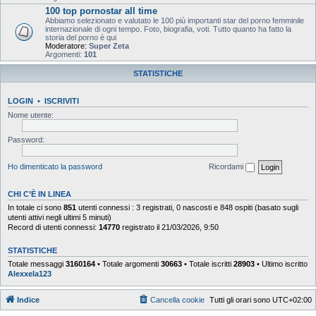
100 top pornostar all time
Abbiamo selezionato e valutato le 100 più importanti star del porno femminile
internazionale di ogni tempo. Foto, biografia, voti. Tutto quanto ha fatto la
storia del porno è qui
Moderatore:
Super Zeta
Argomenti:
101
STATISTICHE
LOGIN
•
ISCRIVITI
Nome utente:
Password:
Ho dimenticato la password
Ricordami
CHI C’È IN LINEA
In totale ci sono
851
utenti connessi : 3 registrati, 0 nascosti e 848 ospiti (basato sugli
utenti attivi negli ultimi 5 minuti)
Record di utenti connessi:
14770
registrato il 21/03/2026, 9:50
STATISTICHE
Totale messaggi
3160164
• Totale argomenti
30663
• Totale iscritti
28903
• Ultimo iscritto
Alexxela123
Indice
Cancella cookie
Tutti gli orari sono
UTC+02:00