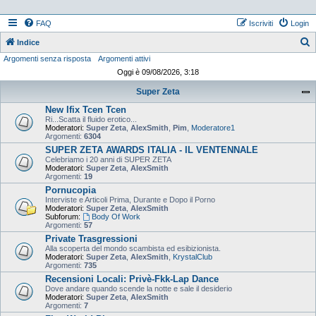
FAQ
Iscriviti
Login
Indice
Argomenti senza risposta
Argomenti attivi
e
Oggi è 09/08/2026, 3:18
r
Super Zeta
c
New Ifix Tcen Tcen
a
Ri...Scatta il fluido erotico...
Moderatori:
Super Zeta
,
AlexSmith
,
Pim
,
Moderatore1
Argomenti:
6304
SUPER ZETA AWARDS ITALIA - IL VENTENNALE
Celebriamo i 20 anni di SUPER ZETA
Moderatori:
Super Zeta
,
AlexSmith
Argomenti:
19
Pornucopia
Interviste e Articoli Prima, Durante e Dopo il Porno
Moderatori:
Super Zeta
,
AlexSmith
Subforum:
Body Of Work
Argomenti:
57
Private Trasgressioni
Alla scoperta del mondo scambista ed esibizionista.
Moderatori:
Super Zeta
,
AlexSmith
,
KrystalClub
Argomenti:
735
Recensioni Locali: Privè-Fkk-Lap Dance
Dove andare quando scende la notte e sale il desiderio
Moderatori:
Super Zeta
,
AlexSmith
Argomenti:
7