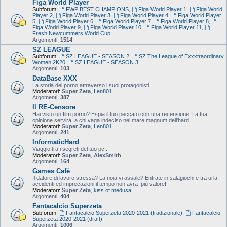
Figa World Player
Subforum:
FWP BEST CHAMPIONS
,
Figa World Player 1
,
Figa World
Player 2
,
Figa World Player 3
,
Figa World Player 4
,
Figa World Player
5
,
Figa World Player 6
,
Figa World Player 7
,
Figa World Player 8
,
Figa World Player 9
,
Figa World Player 10
,
Figa World Player 11
,
Fresh Newcummers World Cup
Argomenti:
1514
SZ LEAGUE
Subforum:
SZ LEAGUE - SEASON 2
,
SZ The League of Exxxtraordinary
Women 2K20
,
SZ LEAGUE - SEASON 3
Argomenti:
103
DataBase XXX
La storia del porno attraverso i suoi protagonisti
Moderatori:
Super Zeta
,
Len801
Argomenti:
387
Il RE-Censore
Hai visto un film porno? Espia il tuo peccato con una recensione! La tua
opinione servirà a chi vaga indeciso nel mare magnum dell'hard...
Moderatori:
Super Zeta
,
Len801
Argomenti:
241
InformaticHard
Viaggio tra i segreti del tuo pc...
Moderatori:
Super Zeta
,
AlexSmith
Argomenti:
164
Games Cafè
Il datore di lavoro stressa? La noia vi assale? Entrate in salagiochi e tra urla,
accidenti ed imprecazioni il tempo non avrà più valore!
Moderatori:
Super Zeta
,
kiss of medusa
Argomenti:
404
Fantacalcio Superzeta
Subforum:
Fantacalcio Superzeta 2020-2021 (tradizionale)
,
Fantacalcio
Superzeta 2020-2021 (draft)
Argomenti:
1006