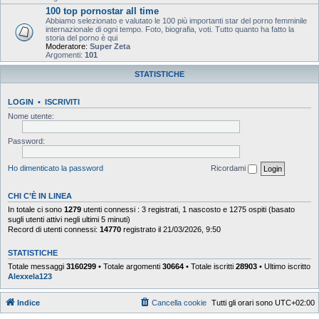
100 top pornostar all time
Abbiamo selezionato e valutato le 100 più importanti star del porno femminile
internazionale di ogni tempo. Foto, biografia, voti. Tutto quanto ha fatto la
storia del porno è qui
Moderatore:
Super Zeta
Argomenti:
101
STATISTICHE
LOGIN
•
ISCRIVITI
Nome utente:
Password:
Ho dimenticato la password
Ricordami
CHI C’È IN LINEA
In totale ci sono
1279
utenti connessi : 3 registrati, 1 nascosto e 1275 ospiti (basato
sugli utenti attivi negli ultimi 5 minuti)
Record di utenti connessi:
14770
registrato il 21/03/2026, 9:50
STATISTICHE
Totale messaggi
3160299
• Totale argomenti
30664
• Totale iscritti
28903
• Ultimo iscritto
Alexxela123
Indice
Cancella cookie
Tutti gli orari sono
UTC+02:00