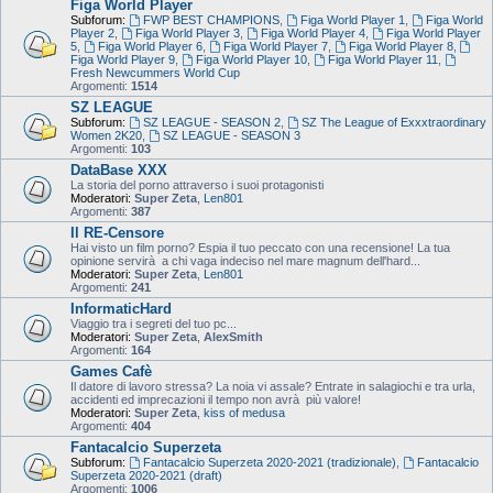
Figa World Player
Subforum:
FWP BEST CHAMPIONS
,
Figa World Player 1
,
Figa World
Player 2
,
Figa World Player 3
,
Figa World Player 4
,
Figa World Player
5
,
Figa World Player 6
,
Figa World Player 7
,
Figa World Player 8
,
Figa World Player 9
,
Figa World Player 10
,
Figa World Player 11
,
Fresh Newcummers World Cup
Argomenti:
1514
SZ LEAGUE
Subforum:
SZ LEAGUE - SEASON 2
,
SZ The League of Exxxtraordinary
Women 2K20
,
SZ LEAGUE - SEASON 3
Argomenti:
103
DataBase XXX
La storia del porno attraverso i suoi protagonisti
Moderatori:
Super Zeta
,
Len801
Argomenti:
387
Il RE-Censore
Hai visto un film porno? Espia il tuo peccato con una recensione! La tua
opinione servirà a chi vaga indeciso nel mare magnum dell'hard...
Moderatori:
Super Zeta
,
Len801
Argomenti:
241
InformaticHard
Viaggio tra i segreti del tuo pc...
Moderatori:
Super Zeta
,
AlexSmith
Argomenti:
164
Games Cafè
Il datore di lavoro stressa? La noia vi assale? Entrate in salagiochi e tra urla,
accidenti ed imprecazioni il tempo non avrà più valore!
Moderatori:
Super Zeta
,
kiss of medusa
Argomenti:
404
Fantacalcio Superzeta
Subforum:
Fantacalcio Superzeta 2020-2021 (tradizionale)
,
Fantacalcio
Superzeta 2020-2021 (draft)
Argomenti:
1006