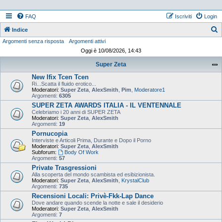
FAQ
Iscriviti
Login
Indice
Argomenti senza risposta
Argomenti attivi
e
Oggi è 10/08/2026, 14:43
r
Super Zeta
c
New Ifix Tcen Tcen
a
Ri...Scatta il fluido erotico...
Moderatori:
Super Zeta
,
AlexSmith
,
Pim
,
Moderatore1
Argomenti:
6305
SUPER ZETA AWARDS ITALIA - IL VENTENNALE
Celebriamo i 20 anni di SUPER ZETA
Moderatori:
Super Zeta
,
AlexSmith
Argomenti:
19
Pornucopia
Interviste e Articoli Prima, Durante e Dopo il Porno
Moderatori:
Super Zeta
,
AlexSmith
Subforum:
Body Of Work
Argomenti:
57
Private Trasgressioni
Alla scoperta del mondo scambista ed esibizionista.
Moderatori:
Super Zeta
,
AlexSmith
,
KrystalClub
Argomenti:
735
Recensioni Locali: Privè-Fkk-Lap Dance
Dove andare quando scende la notte e sale il desiderio
Moderatori:
Super Zeta
,
AlexSmith
Argomenti:
7