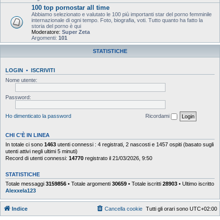
100 top pornostar all time
Abbiamo selezionato e valutato le 100 più importanti star del porno femminile
internazionale di ogni tempo. Foto, biografia, voti. Tutto quanto ha fatto la
storia del porno è qui
Moderatore:
Super Zeta
Argomenti:
101
STATISTICHE
LOGIN
•
ISCRIVITI
Nome utente:
Password:
Ho dimenticato la password
Ricordami
CHI C’È IN LINEA
In totale ci sono
1463
utenti connessi : 4 registrati, 2 nascosti e 1457 ospiti (basato sugli
utenti attivi negli ultimi 5 minuti)
Record di utenti connessi:
14770
registrato il 21/03/2026, 9:50
STATISTICHE
Totale messaggi
3159856
• Totale argomenti
30659
• Totale iscritti
28903
• Ultimo iscritto
Alexxela123
Indice
Cancella cookie
Tutti gli orari sono
UTC+02:00