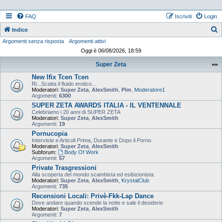
FAQ
Iscriviti
Login
Indice
Argomenti senza risposta
Argomenti attivi
e
Oggi è 06/08/2026, 18:59
r
Super Zeta
c
New Ifix Tcen Tcen
a
Ri...Scatta il fluido erotico...
Moderatori:
Super Zeta
,
AlexSmith
,
Pim
,
Moderatore1
Argomenti:
6300
SUPER ZETA AWARDS ITALIA - IL VENTENNALE
Celebriamo i 20 anni di SUPER ZETA
Moderatori:
Super Zeta
,
AlexSmith
Argomenti:
19
Pornucopia
Interviste e Articoli Prima, Durante e Dopo il Porno
Moderatori:
Super Zeta
,
AlexSmith
Subforum:
Body Of Work
Argomenti:
57
Private Trasgressioni
Alla scoperta del mondo scambista ed esibizionista.
Moderatori:
Super Zeta
,
AlexSmith
,
KrystalClub
Argomenti:
735
Recensioni Locali: Privè-Fkk-Lap Dance
Dove andare quando scende la notte e sale il desiderio
Moderatori:
Super Zeta
,
AlexSmith
Argomenti:
7