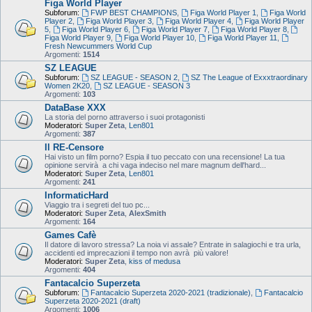
Figa World Player
Subforum:
FWP BEST CHAMPIONS
,
Figa World Player 1
,
Figa World
Player 2
,
Figa World Player 3
,
Figa World Player 4
,
Figa World Player
5
,
Figa World Player 6
,
Figa World Player 7
,
Figa World Player 8
,
Figa World Player 9
,
Figa World Player 10
,
Figa World Player 11
,
Fresh Newcummers World Cup
Argomenti:
1514
SZ LEAGUE
Subforum:
SZ LEAGUE - SEASON 2
,
SZ The League of Exxxtraordinary
Women 2K20
,
SZ LEAGUE - SEASON 3
Argomenti:
103
DataBase XXX
La storia del porno attraverso i suoi protagonisti
Moderatori:
Super Zeta
,
Len801
Argomenti:
387
Il RE-Censore
Hai visto un film porno? Espia il tuo peccato con una recensione! La tua
opinione servirà a chi vaga indeciso nel mare magnum dell'hard...
Moderatori:
Super Zeta
,
Len801
Argomenti:
241
InformaticHard
Viaggio tra i segreti del tuo pc...
Moderatori:
Super Zeta
,
AlexSmith
Argomenti:
164
Games Cafè
Il datore di lavoro stressa? La noia vi assale? Entrate in salagiochi e tra urla,
accidenti ed imprecazioni il tempo non avrà più valore!
Moderatori:
Super Zeta
,
kiss of medusa
Argomenti:
404
Fantacalcio Superzeta
Subforum:
Fantacalcio Superzeta 2020-2021 (tradizionale)
,
Fantacalcio
Superzeta 2020-2021 (draft)
Argomenti:
1006