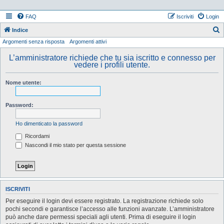
FAQ
Iscriviti
Login
Indice
Argomenti senza risposta
Argomenti attivi
e
r
L’amministratore richiede che tu sia iscritto e connesso per
vedere i profili utente.
c
a
Nome utente:
Password:
Ho dimenticato la password
Ricordami
Nascondi il mio stato per questa sessione
ISCRIVITI
Per eseguire il login devi essere registrato. La registrazione richiede solo
pochi secondi e garantisce l’accesso alle funzioni avanzate. L’amministratore
può anche dare permessi speciali agli utenti. Prima di eseguire il login