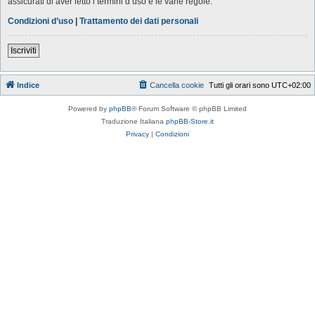
assicurati di aver letto i termini d’uso e le varie regole.
Condizioni d’uso
|
Trattamento dei dati personali
Iscriviti
Indice
Cancella cookie
Tutti gli orari sono
UTC+02:00
Powered by
phpBB
® Forum Software © phpBB Limited
Traduzione Italiana
phpBB-Store.it
Privacy
|
Condizioni