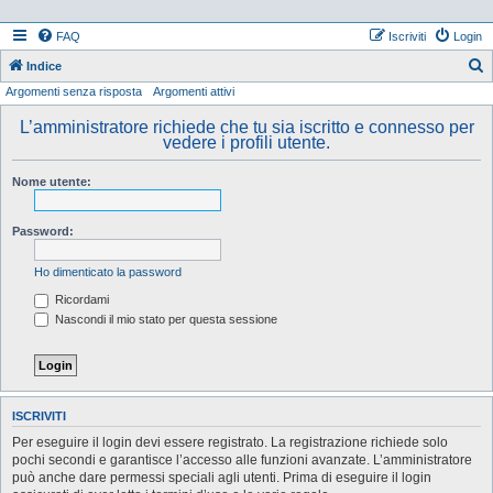
FAQ
Iscriviti
Login
Indice
Argomenti senza risposta
Argomenti attivi
e
r
L’amministratore richiede che tu sia iscritto e connesso per
vedere i profili utente.
c
a
Nome utente:
Password:
Ho dimenticato la password
Ricordami
Nascondi il mio stato per questa sessione
ISCRIVITI
Per eseguire il login devi essere registrato. La registrazione richiede solo
pochi secondi e garantisce l’accesso alle funzioni avanzate. L’amministratore
può anche dare permessi speciali agli utenti. Prima di eseguire il login