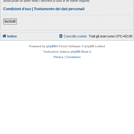
assicurati di aver letto i termini d’uso e le varie regole.
Condizioni d’uso
|
Trattamento dei dati personali
Iscriviti
Indice
Cancella cookie
Tutti gli orari sono
UTC+02:00
Powered by
phpBB
® Forum Software © phpBB Limited
Traduzione Italiana
phpBB-Store.it
Privacy
|
Condizioni